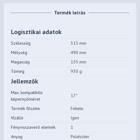
Termék leírás
Logisztikai adatok
Szélesség
315 mm
Mélység
490 mm
Magasság
155 mm
Tömeg
930 g
Jellemzők
Max. kompatibilis
17 "
képernyőméret
Termék főszíne
Fekete
Vízálló
Igen
Fényvisszaverő elemek
1
Anyag
Poliészter