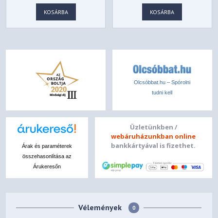
150941-1041
KOSÁRBA
KOSÁRBA
Olcsóbbat.hu – Spórolni
tudni kell
Üzletünkben /
webáruházunkban online
bankkártyával is fizethet.
Árak és paraméterek
összehasonlítása az
Árukeresőn
Vélemények
0