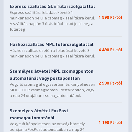
Express szállítás GLS futárszolgálattal
Express szállítás, feladást követő 1
1 990 Ft-tól
munkanapon belül a csomag kiszállításra kerül.
A szállítás napján 3 órás időablakot jelöl meg a
futárcég.
Házhozszállítás MPL futárszolgálattal
4 490 Ft-tól
Házhozszállítás esetén a feladását követő 3
munkanapon belül a csomag kiszállításra kerül.
Személyes átvétel MPL csomagponton,
automatánál vagy postapontton
2 990 Ft-tól
Vegy át csomagját egyszerűen és kényelmesen
MOL, COOP csomagponton, PostaPontton, vagy
a nap 24 órájában csomagautomatából.
Személyes átvétel FoxPost
csomagautomatánál
1 190 Ft-tól
Vegye át kényelmesen az ország bármely
pontján a FoxPost automatáiban a nap 24