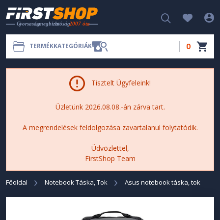
0
TERMÉKKATEGÓRIÁK
Tisztelt Ügyfeleink!
Üzletünk 2026.08.08.-án zárva tart.
A megrendelések feldolgozása zavartalanul folytatódik.
Üdvözlettel,
FirstShop Team
Főoldal
Notebook Táska, Tok
Asus notebook táska, tok