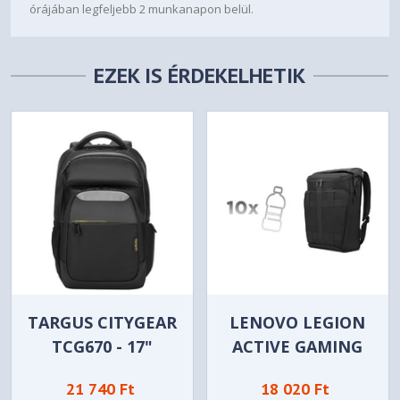
órájában legfeljebb 2 munkanapon belül.
EZEK IS ÉRDEKELHETIK
TARGUS CITYGEAR
LENOVO LEGION
TCG670 - 17"
ACTIVE GAMING
HÁTIZSÁK
21 740 Ft
18 020 Ft