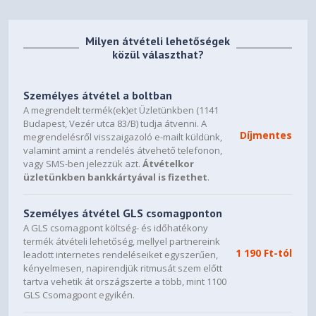
Milyen átvételi lehetőségek
közül választhat?
Személyes átvétel a boltban
A megrendelt termék(ek)et Üzletünkben (1141
Budapest, Vezér utca 83/B) tudja átvenni. A
Díjmentes
megrendelésről visszaigazoló e-mailt küldünk,
valamint amint a rendelés átvehető telefonon,
vagy SMS-ben jelezzük azt.
Átvételkor
üzletünkben bankkártyával is fizethet
.
Személyes átvétel GLS csomagponton
A GLS csomagpont költség- és időhatékony
termék átvételi lehetőség, mellyel partnereink
1 190 Ft-tól
leadott internetes rendeléseiket egyszerűen,
kényelmesen, napirendjük ritmusát szem előtt
tartva vehetik át országszerte a több, mint 1100
GLS Csomagpont egyikén.