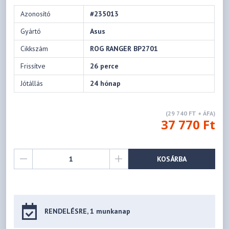
Azonosító
#235013
Gyártó
Asus
Cikkszám
ROG RANGER BP2701
Frissítve
26 perce
Jótállás
24 hónap
(29 740 FT + ÁFA)
37 770 Ft
KOSÁRBA
RENDELÉSRE, 1 munkanap