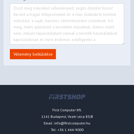
Vélemény belküldése
First Computer Kft.
1141 Budapest, Vezér utca 83/B
Email:
info@firstcomputer.hu
Tel: +36 1 444-9000