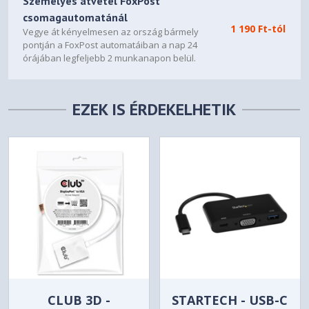
Személyes átvétel FoxPost
csomagautomatánál
1 190 Ft-tól
Vegye át kényelmesen az ország bármely
pontján a FoxPost automatáiban a nap 24
órájában legfeljebb 2 munkanapon belül.
EZEK IS ÉRDEKELHETIK
CLUB 3D -
STARTECH - USB-C