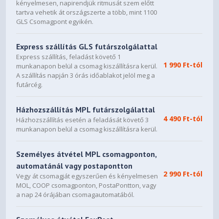
kényelmesen, napirendjük ritmusát szem előtt
tartva vehetik át országszerte a több, mint 1100
GLS Csomagpont egyikén.
Express szállítás GLS futárszolgálattal
Express szállítás, feladást követő 1
1 990 Ft-tól
munkanapon belül a csomag kiszállításra kerül.
A szállítás napján 3 órás időablakot jelöl meg a
futárcég.
Házhozszállítás MPL futárszolgálattal
4 490 Ft-tól
Házhozszállítás esetén a feladását követő 3
munkanapon belül a csomag kiszállításra kerül.
Személyes átvétel MPL csomagponton,
automatánál vagy postapontton
2 990 Ft-tól
Vegy át csomagját egyszerűen és kényelmesen
MOL, COOP csomagponton, PostaPontton, vagy
a nap 24 órájában csomagautomatából.