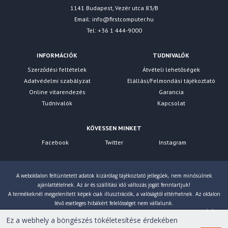
1141 Budapest, Vezér utca 83/B
Email:
info@firstcomputer.hu
Tel: +36 1 444-9000
INFORMÁCIÓK
TUDNIVALÓK
Szerződési feltételek
Átvételi lehetőségek
Adatvédelmi szabályzat
Elállási/Felmondási tájékoztató
Online vitarendezés
Garancia
Tudnivalók
Kapcsolat
KÖVESSEN MINKET
Facebook
Twitter
Instagram
A weboldalon feltüntetett adatok kizárólag tájékoztató jellegűek, nem minősülnek
ajánlattételnek. Az ár és szállítási idő változás jogát fenntartjuk!
A termékeknél megjelenített képek csak illusztrációk, a valóságtól eltérhetnek. Az oldalon
lévő esetleges hibákért felelősséget nem vállalunk.
Eltérés esetén a gyártó által megadott paraméterek érvényesek! Bruttó árainkat 27% ÁFÁ-val
Ez a webhely a böngészés tökéletesítése érdekében
számoljuk!