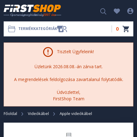
0
TERMÉKKATEGÓRIÁK
Tisztelt Ügyfeleink!
Üzletünk 2026.08.08.-án zárva tart.
A megrendelések feldolgozása zavartalanul folytatódik.
Üdvözlettel,
FirstShop Team
Főoldal
Videókábel
Apple videókábel