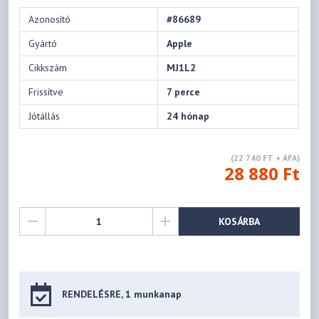
Azonosító
#86689
Gyártó
Apple
Cikkszám
MJ1L2
Frissítve
7 perce
Jótállás
24 hónap
(22 740 FT + ÁFA)
28 880 Ft
KOSÁRBA
RENDELÉSRE, 1 munkanap