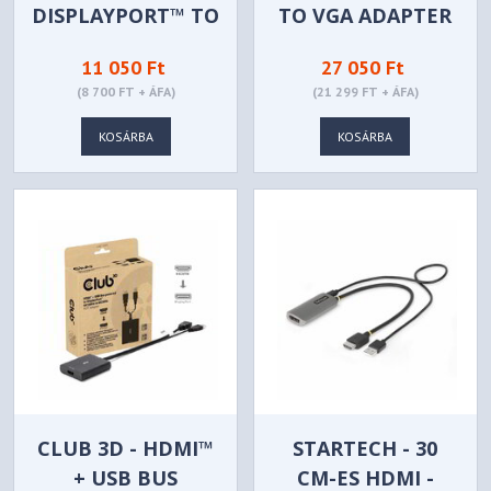
DISPLAYPORT™ TO
TO VGA ADAPTER
VGA ACTIVE
WITH PD PD & USB
11 050 Ft
27 050 Ft
ADAPTER - CAC-
PORT - USB-C
(8 700 FT + ÁFA)
(21 299 FT + ÁFA)
2003
ADAPTER
KOSÁRBA
KOSÁRBA
CLUB 3D - HDMI™
STARTECH - 30
+ USB BUS
CM-ES HDMI -