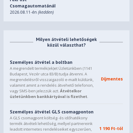
Csomagautomatánál
2026.08.11-én
(kedden)
Milyen átvételi lehetőségek
közül választhat?
Személyes átvétel a boltban
A megrendelt termék(ek)et Üzletünkben (1141
Budapest, Vezér utca 83/B) tudja átvenni. A
Díjmentes
megrendelésről visszaigazoló e-mailt küldünk,
valamint amint a rendelés átvehető telefonon,
vagy SMS-ben jelezzük azt.
Átvételkor
üzletünkben bankkártyával is fizethet
.
Személyes átvétel GLS csomagponton
A GLS csomagpont költség- és időhatékony
termék átvételi lehetőség, mellyel partnereink
1 190 Ft-tól
leadott internetes rendeléseiket egyszerűen,