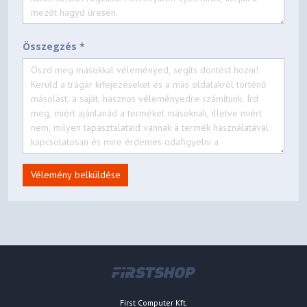
Összegzés *
Vélemény belküldése
First Computer Kft.