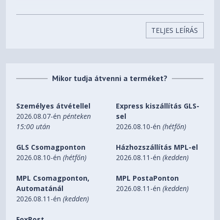
System Requirements
TELJES LEÍRÁS
Requires a VGA cable (sold separately) for connection to
your TV or projector.
Mikor tudja átvenni a terméket?
Személyes átvétellel
Express kiszállítás GLS-
2026.08.07-én
pénteken
sel
15:00 után
2026.08.10-én
(hétfőn)
GLS Csomagponton
Házhozszállítás MPL-el
2026.08.10-én
(hétfőn)
2026.08.11-én
(kedden)
MPL Csomagponton,
MPL PostaPonton
Automatánál
2026.08.11-én
(kedden)
2026.08.11-én
(kedden)
FoxPost