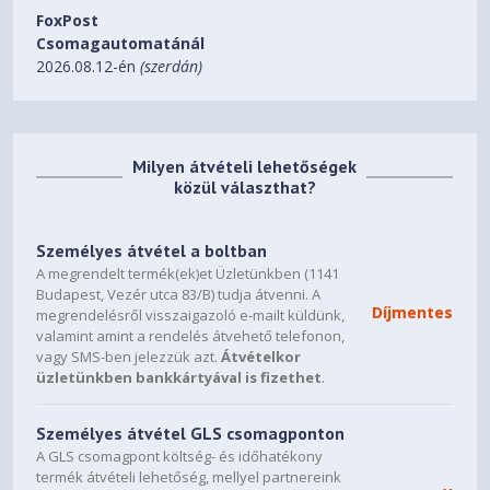
FoxPost
Csomagautomatánál
2026.08.12-én
(szerdán)
Milyen átvételi lehetőségek
közül választhat?
Személyes átvétel a boltban
A megrendelt termék(ek)et Üzletünkben (1141
Budapest, Vezér utca 83/B) tudja átvenni. A
Díjmentes
megrendelésről visszaigazoló e-mailt küldünk,
valamint amint a rendelés átvehető telefonon,
vagy SMS-ben jelezzük azt.
Átvételkor
üzletünkben bankkártyával is fizethet
.
Személyes átvétel GLS csomagponton
A GLS csomagpont költség- és időhatékony
termék átvételi lehetőség, mellyel partnereink