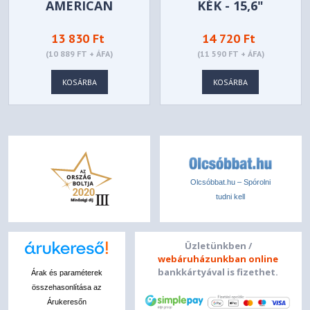
AMERICAN
KÉK - 15,6"
TOURISTER
13 830 Ft
14 720 Ft
URBAN GROOVE
(10 889 FT + ÁFA)
(11 590 FT + ÁFA)
15,6" - 24G*004-19
KOSÁRBA
KOSÁRBA
Olcsóbbat.hu – Spórolni
tudni kell
Üzletünkben /
webáruházunkban online
bankkártyával is fizethet.
Árak és paraméterek
összehasonlítása az
Árukeresőn