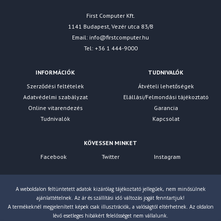
First Computer Kft.
1141 Budapest, Vezér utca 83/B
Email:
info@firstcomputer.hu
Tel: +36 1 444-9000
INFORMÁCIÓK
TUDNIVALÓK
Szerződési feltételek
Átvételi lehetőségek
Adatvédelmi szabályzat
Elállási/Felmondási tájékoztató
Online vitarendezés
Garancia
Tudnivalók
Kapcsolat
KÖVESSEN MINKET
Facebook
Twitter
Instagram
A weboldalon feltüntetett adatok kizárólag tájékoztató jellegűek, nem minősülnek
ajánlattételnek. Az ár és szállítási idő változás jogát fenntartjuk!
A termékeknél megjelenített képek csak illusztrációk, a valóságtól eltérhetnek. Az oldalon
lévő esetleges hibákért felelősséget nem vállalunk.