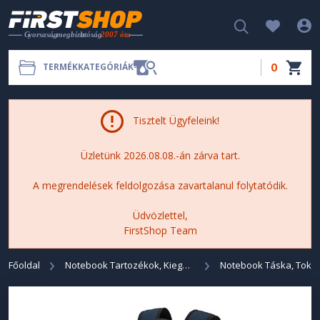
0
TERMÉKKATEGÓRIÁK
Tisztelt Ügyfeleink!
Üzletünk 2026.08.08.-án zárva tart.
A megrendelések feldolgozása zavartalanul folytatódik.
Üdvözlettel,
FirstShop Team
Főoldal
Notebook Tartozékok, Kiegészítők
Notebook Táska, Tok