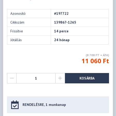
Azonosító
#197722
Cikkszám
139867-1265
Frissítve
14 perce
Jótállás
24 hónap
(8 708 FT + ÁFA)
11 060 Ft
KOSÁRBA
RENDELÉSRE, 1 munkanap