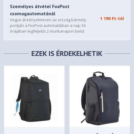
Személyes átvétel FoxPost
csomagautomatánál
1 190 Ft-tól
Vegye át kényelmesen az ország bármely
pontján a FoxPost automatáiban a nap 24
órájában legfeljebb 2 munkanapon belül.
EZEK IS ÉRDEKELHETIK