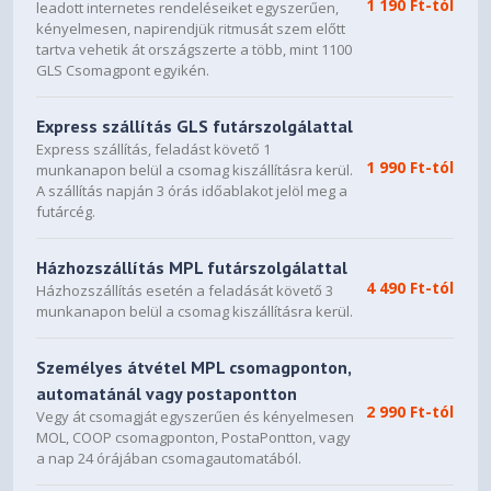
1 190 Ft-tól
leadott internetes rendeléseiket egyszerűen,
kényelmesen, napirendjük ritmusát szem előtt
tartva vehetik át országszerte a több, mint 1100
GLS Csomagpont egyikén.
Express szállítás GLS futárszolgálattal
Express szállítás, feladást követő 1
1 990 Ft-tól
munkanapon belül a csomag kiszállításra kerül.
A szállítás napján 3 órás időablakot jelöl meg a
futárcég.
Házhozszállítás MPL futárszolgálattal
4 490 Ft-tól
Házhozszállítás esetén a feladását követő 3
munkanapon belül a csomag kiszállításra kerül.
Személyes átvétel MPL csomagponton,
automatánál vagy postapontton
2 990 Ft-tól
Vegy át csomagját egyszerűen és kényelmesen
MOL, COOP csomagponton, PostaPontton, vagy
a nap 24 órájában csomagautomatából.