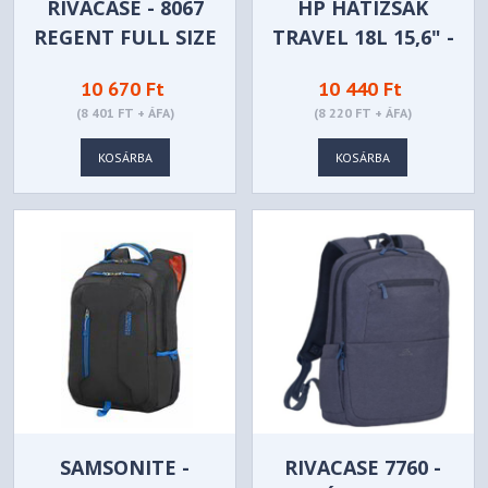
RIVACASE - 8067
HP HÁTIZSÁK
REGENT FULL SIZE
TRAVEL 18L 15,6" -
LAPTOP
KÉK - 6B8U7AA
10 670 Ft
10 440 Ft
BACKPACK -
(8 401 FT + ÁFA)
(8 220 FT + ÁFA)
FEKETE
KOSÁRBA
KOSÁRBA
SAMSONITE -
RIVACASE 7760 -