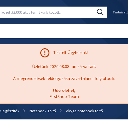
Tudnival
Tisztelt Ügyfeleink!
Üzletünk 2026.08.08.-án zárva tart.
A megrendelések feldolgozása zavartalanul folytatódik.
Üdvözlettel,
FirstShop Team
Kiegészítők
Notebook Töltő
Akyga notebook töltő