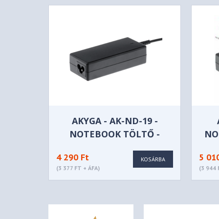
AKYGA - AK-ND-19 -
NOTEBOOK TÖLTŐ -
NO
SONY
4 290 Ft
5 01
KOSÁRBA
(3 377 FT + ÁFA)
(3 944 