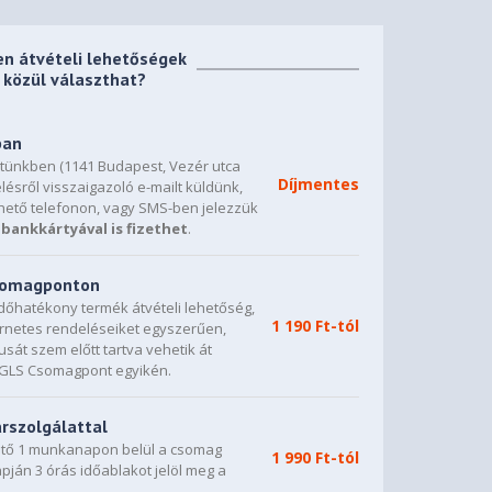
en átvételi lehetőségek
közül választhat?
ban
etünkben (1141 Budapest, Vezér utca
Díjmentes
lésről visszaigazoló e-mailt küldünk,
hető telefonon, vagy SMS-ben jelezzük
bankkártyával is fizethet
.
csomagponton
dőhatékony termék átvételi lehetőség,
1 190 Ft-tól
ternetes rendeléseiket egyszerűen,
sát szem előtt tartva vehetik át
0 GLS Csomagpont egyikén.
árszolgálattal
vető 1 munkanapon belül a csomag
1 990 Ft-tól
napján 3 órás időablakot jelöl meg a