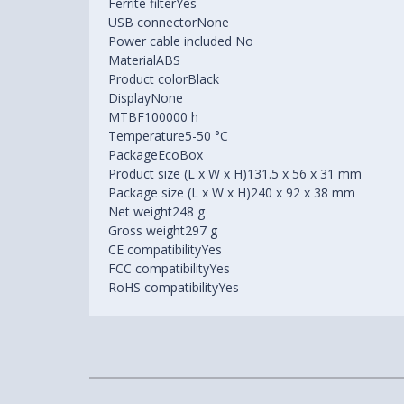
Ferrite filterYes
USB connectorNone
Power cable included No
MaterialABS
Product colorBlack
DisplayNone
MTBF100000 h
Temperature5-50 °C
PackageEcoBox
Product size (L x W x H)131.5 x 56 x 31 mm
Package size (L x W x H)240 x 92 x 38 mm
Net weight248 g
Gross weight297 g
CE compatibilityYes
FCC compatibilityYes
RoHS compatibilityYes