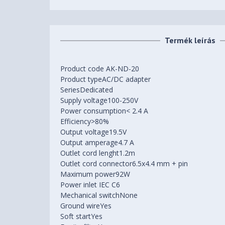
Termék leírás
Product code AK-ND-20
Product typeAC/DC adapter
SeriesDedicated
Supply voltage100-250V
Power consumption< 2.4 A
Efficiency>80%
Output voltage19.5V
Output amperage4.7 A
Outlet cord lenght1.2m
Outlet cord connector6.5x4.4 mm + pin
Maximum power92W
Power inlet IEC C6
Mechanical switchNone
Ground wireYes
Soft startYes