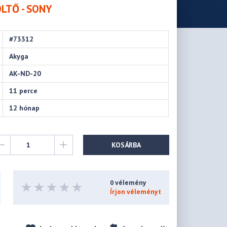
ÖLTŐ - SONY
#73312
Akyga
AK-ND-20
11 perce
12 hónap
KOSÁRBA
0 vélemény
Írjon véleményt