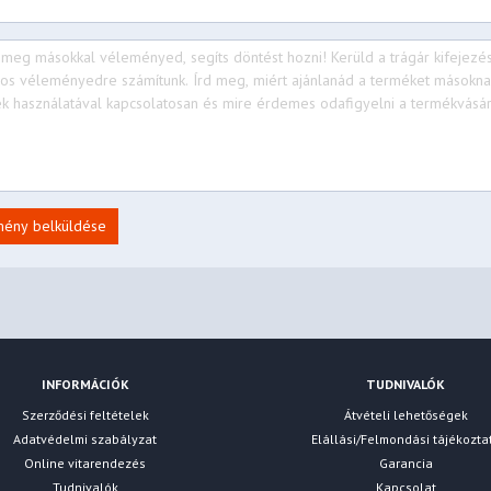
mény belküldése
INFORMÁCIÓK
TUDNIVALÓK
Szerződési feltételek
Átvételi lehetőségek
Adatvédelmi szabályzat
Elállási/Felmondási tájékozta
Online vitarendezés
Garancia
Tudnivalók
Kapcsolat