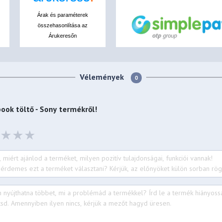
Árak és paraméterek
összehasonlítása az
Árukeresőn
Vélemények
0
ook töltő - Sony
termékről!