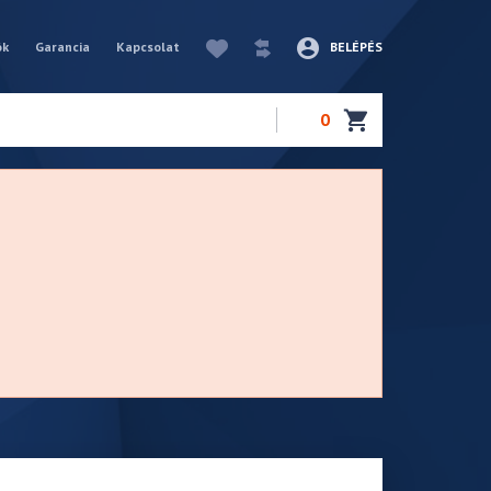
ók
Garancia
Kapcsolat
BELÉPÉS
0