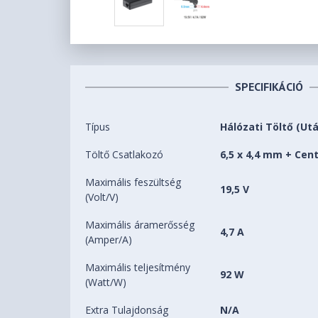
SPECIFIKÁCIÓ
Típus
Hálózati Töltő (Ut
Töltő Csatlakozó
6,5 x 4,4 mm + Cen
Maximális feszültség
19,5 V
(Volt/V)
Maximális áramerősség
4,7 A
(Amper/A)
Maximális teljesítmény
92 W
(Watt/W)
Extra Tulajdonság
N/A