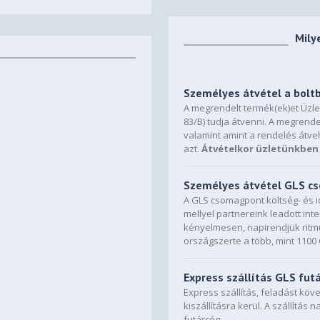
Mily
Személyes átvétel a bolt
A megrendelt termék(ek)et Üzl
83/B) tudja átvenni. A megrende
valamint amint a rendelés átve
azt.
Átvételkor üzletünkben 
Személyes átvétel GLS 
A GLS csomagpont költség- és i
mellyel partnereink leadott in
kényelmesen, napirendjük ritmu
országszerte a több, mint 110
Express szállítás GLS fut
Express szállítás, feladást kö
kiszállításra kerül. A szállítás 
futárcég.