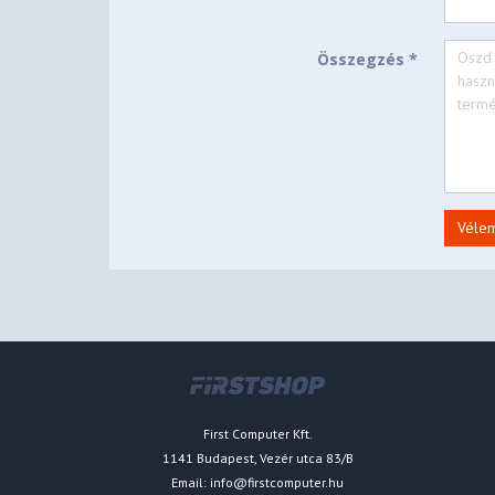
Összegzés *
Véle
First Computer Kft.
1141 Budapest, Vezér utca 83/B
Email:
info@firstcomputer.hu