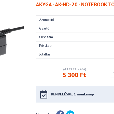
AKYGA - AK-ND-20 - NOTEBOOK T
Azonosító
Gyártó
Cikkszám
Frissítve
Jótállás
(4 173 FT + ÁFA)
5 300 Ft
RENDELÉSRE, 1 munkanap