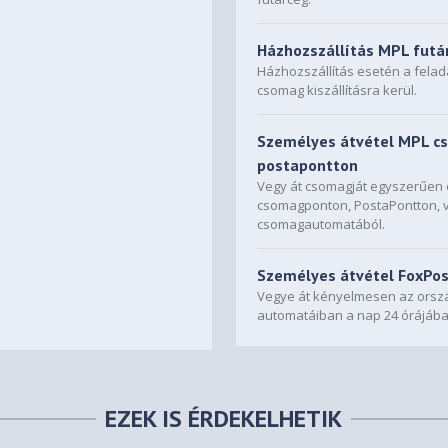
Házhozszállítás MPL futá
Házhozszállítás esetén a fela
csomag kiszállításra kerül.
Személyes átvétel MPL c
postapontton
Vegy át csomagját egyszerűe
csomagponton, PostaPontton, 
csomagautomatából.
Személyes átvétel FoxPo
Vegye át kényelmesen az orszá
automatáiban a nap 24 órájába
EZEK IS ÉRDEKELHETIK