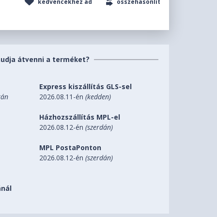
kedvencekhez ad
összehasonlít
tudja átvenni a terméket?
Express kiszállítás GLS-sel
tán
2026.08.11-én
(kedden)
Házhozszállítás MPL-el
2026.08.12-én
(szerdán)
MPL PostaPonton
2026.08.12-én
(szerdán)
nál