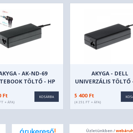
AKYGA - AK-ND-69
AKYGA - DELL
TEBOOK TÖLTŐ - HP
UNIVERZÁLIS TÖLTŐ -
ND-53
0 Ft
5 400 Ft
KOSÁRBA
KOS
FT + ÁFA)
(4 251 FT + ÁFA)
Üzletünkben /
webáruh