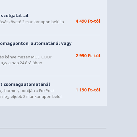
rszolgálattal
4 490 Ft-tól
dását követő 3 munkanapon belül a
somagponton, automatánál vagy
2 990 Ft-tól
n és kényelmesen MOL, COOP
vagy a nap 24 órájában
st csomagautomatánál
1 190 Ft-tól
g bármely pontján a FoxPost
n legfeljebb 2 munkanapon belül.