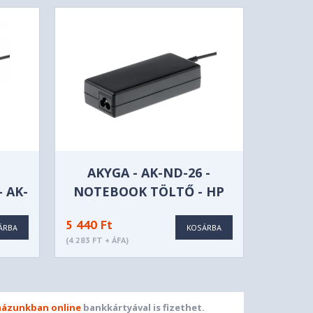
AKYGA - AK-ND-26 -
 AK-
NOTEBOOK TÖLTŐ - HP
5 440 Ft
ÁRBA
KOSÁRBA
(4 283 FT + ÁFA)
ázunkban online
bankkártyával is fizethet.