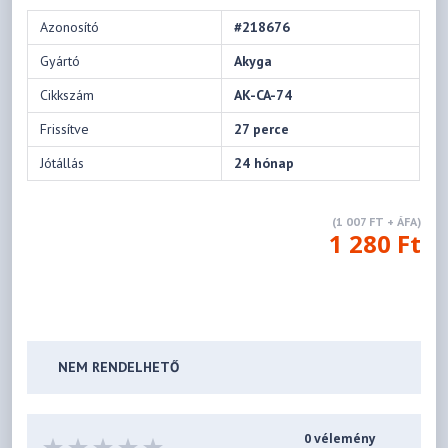
Azonosító
#218676
Gyártó
Akyga
Cikkszám
AK-CA-74
Frissítve
27 perce
Jótállás
24 hónap
(1 007 FT + ÁFA)
1 280 Ft
NEM RENDELHETŐ
0 vélemény