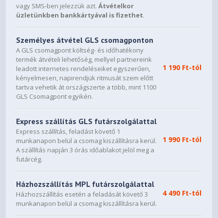
vagy SMS-ben jelezzük azt.
Átvételkor
üzletünkben bankkártyával is fizethet
.
Személyes átvétel GLS csomagponton
A GLS csomagpont költség- és időhatékony
termék átvételi lehetőség, mellyel partnereink
1 190 Ft-tól
leadott internetes rendeléseiket egyszerűen,
kényelmesen, napirendjük ritmusát szem előtt
tartva vehetik át országszerte a több, mint 1100
GLS Csomagpont egyikén.
Express szállítás GLS futárszolgálattal
Express szállítás, feladást követő 1
1 990 Ft-tól
munkanapon belül a csomag kiszállításra kerül.
A szállítás napján 3 órás időablakot jelöl meg a
futárcég.
Házhozszállítás MPL futárszolgálattal
4 490 Ft-tól
Házhozszállítás esetén a feladását követő 3
munkanapon belül a csomag kiszállításra kerül.