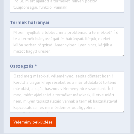
Termék hátrányai
Összegzés *
Vélemény belküldése