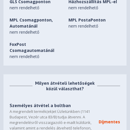
GLS Csomagponton
Házhozszállítás MPL-el
nem rendelhető
nem rendelhető
MPL Csomagponton,
MPL PostaPonton
Automatánál
nem rendelhető
nem rendelhető
FoxPost
Csomagautomatánál
nem rendelhető
Milyen átvételi lehetőségek
közül választhat?
Személyes átvétel a boltban
A megrendelt termék(ek)et Üzletünkben (1141
Budapest, Vezér utca 83/B) tudja átvenni. A
Díjmentes
megrendelésről visszaigazoló e-mailt küldünk,
valamint amint a rendelés átvehető telefonon,