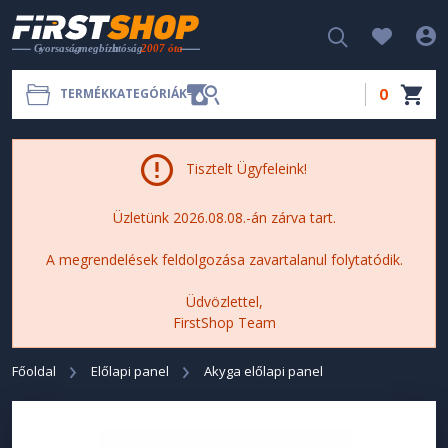
0
TERMÉKKATEGÓRIÁK
Tisztelt Ügyfeleink!
Üzletünk 2026.08.08.-án zárva tart.
A megrendelések feldolgozása zavartalanul folytatódik.
Üdvözlettel,
FirstShop Team
Főoldal
Előlapi panel
Akyga előlapi panel