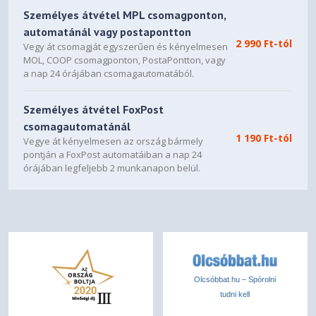
Személyes átvétel MPL csomagponton,
automatánál vagy postapontton
2 990 Ft-tól
Vegy át csomagját egyszerűen és kényelmesen
MOL, COOP csomagponton, PostaPontton, vagy
a nap 24 órájában csomagautomatából.
Személyes átvétel FoxPost
csomagautomatánál
1 190 Ft-tól
Vegye át kényelmesen az ország bármely
pontján a FoxPost automatáiban a nap 24
órájában legfeljebb 2 munkanapon belül.
Olcsóbbat.hu – Spórolni
tudni kell