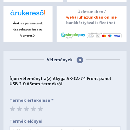
Üzletünkben /
webáruházunkban online
bankkártyával is fizethet.
Árak és paraméterek
összehasonlítása az
Árukeresőn
Vélemények
0
Írjon véleményt a(z)
Akyga AK-CA-74 Front panel
USB 2.0 65mm
termékről!
Termék értékelése *
Termék előnyei