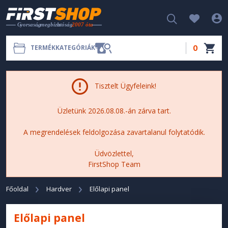
0
TERMÉKKATEGÓRIÁK
Tisztelt Ügyfeleink!
Üzletünk 2026.08.08.-án zárva tart.
A megrendelések feldolgozása zavartalanul folytatódik.
Üdvözlettel,
FirstShop Team
Főoldal
Hardver
Előlapi panel
Előlapi panel