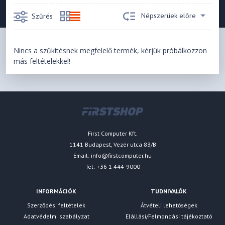
Népszerüek előre
Szűrés
Nincs a szűkítésnek megfelelő termék, kérjük próbálkozzon
más feltételekkel!
First Computer Kft.
1141 Budapest, Vezér utca 83/B
Email:
info@firstcomputer.hu
Tel: +36 1 444-9000
INFORMÁCIÓK
TUDNIVALÓK
Szerződési feltételek
Átvételi lehetőségek
Adatvédelmi szabályzat
Elállási/Felmondási tájékoztató