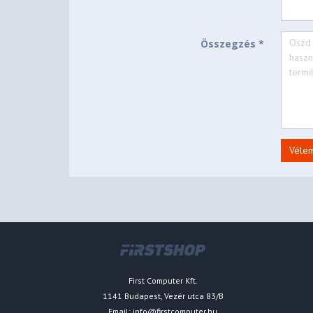
Összegzés *
Véle
First Computer Kft.
1141 Budapest, Vezér utca 83/B
Email:
info@firstcomputer.hu