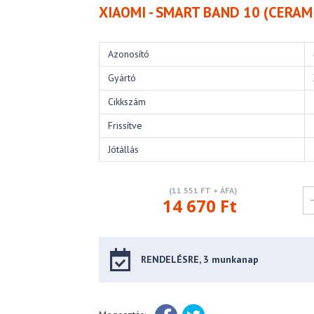
XIAOMI - SMART BAND 10 (CERAMI
Azonosító
Gyártó
Cikkszám
Frissítve
Jótállás
(11 551 FT + ÁFA)
14 670 Ft
RENDELÉSRE, 3 munkanap