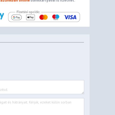
ázunkban online
bankkártyával is fizethet.