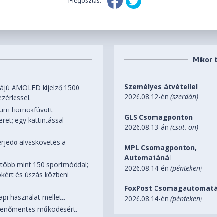
Megosztás:
Mikor 
Személyes átvétellel
vájú AMOLED kijelző 1500
2026.08.12-én
(szerdán)
zérléssel.
ium homokfúvott
GLS Csomagponton
et; egy kattintással
2026.08.13-án
(csüt.-ön)
erjedő alváskövetés a
MPL Csomagponton,
Automatánál
 több mint 150 sportmóddal;
2026.08.14-én
(pénteken)
okért és úszás közbeni
FoxPost Csomagautomatá
pi használat mellett.
2026.08.14-én
(pénteken)
kenőmentes működésért.