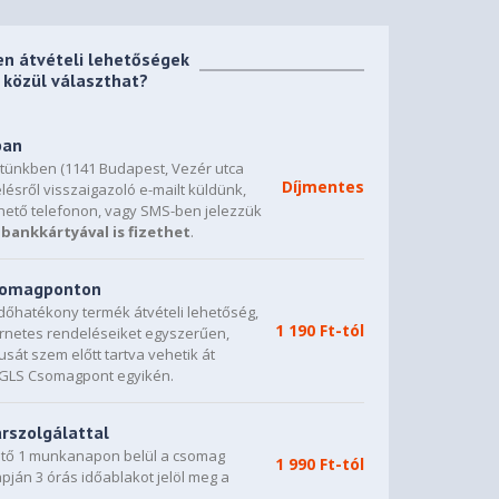
en átvételi lehetőségek
közül választhat?
ban
etünkben (1141 Budapest, Vezér utca
Díjmentes
lésről visszaigazoló e-mailt küldünk,
hető telefonon, vagy SMS-ben jelezzük
bankkártyával is fizethet
.
csomagponton
dőhatékony termék átvételi lehetőség,
1 190 Ft-tól
ternetes rendeléseiket egyszerűen,
sát szem előtt tartva vehetik át
0 GLS Csomagpont egyikén.
árszolgálattal
vető 1 munkanapon belül a csomag
1 990 Ft-tól
napján 3 órás időablakot jelöl meg a