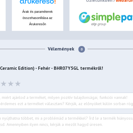
Üzletünkben /
webáruh
Árak és paraméterek
összehasonlítása az
Árukeresőn
Vélemények
0
Ceramic Edition) - Fehér - BHR07Y5GL
termékről!