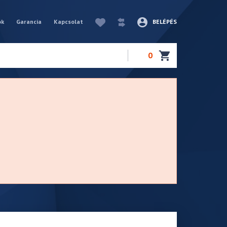
ók
Garancia
Kapcsolat
BELÉPÉS
0