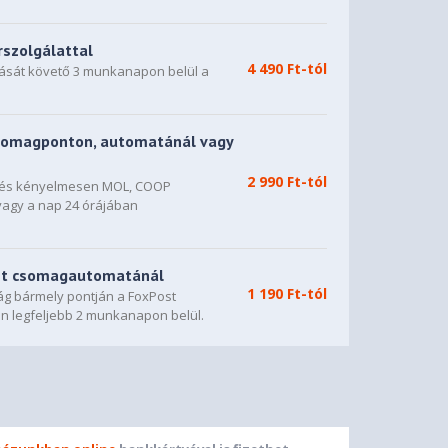
rszolgálattal
4 490 Ft-tól
dását követő 3 munkanapon belül a
somagponton, automatánál vagy
2 990 Ft-tól
n és kényelmesen MOL, COOP
vagy a nap 24 órájában
st csomagautomatánál
1 190 Ft-tól
g bármely pontján a FoxPost
n legfeljebb 2 munkanapon belül.