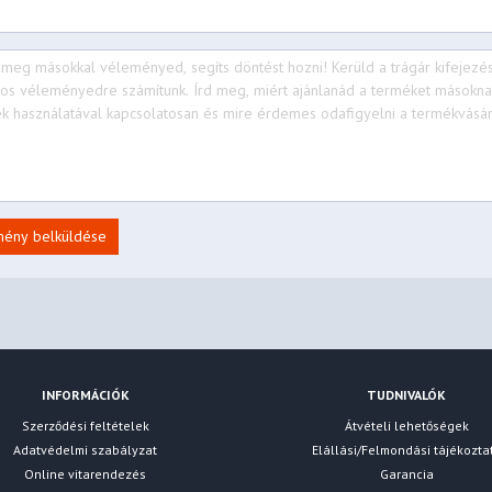
mény belküldése
INFORMÁCIÓK
TUDNIVALÓK
Szerződési feltételek
Átvételi lehetőségek
Adatvédelmi szabályzat
Elállási/Felmondási tájékozta
Online vitarendezés
Garancia