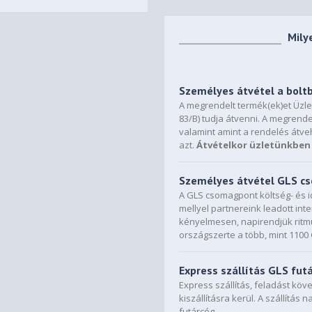
Mily
Személyes átvétel a bolt
A megrendelt termék(ek)et Üzl
83/B) tudja átvenni. A megrende
valamint amint a rendelés átve
azt.
Átvételkor üzletünkben 
Személyes átvétel GLS 
A GLS csomagpont költség- és i
mellyel partnereink leadott in
kényelmesen, napirendjük ritmu
országszerte a több, mint 110
Express szállítás GLS fut
Express szállítás, feladást kö
kiszállításra kerül. A szállítás 
futárcég.