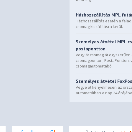
Házhozszállítás MPL futá
Házhozszállítás esetén a fela
csomag kiszállításra kerül.
Személyes átvétel MPL c
postapontton
Vegy át csomagját egyszerűe
csomagponton, PostaPontton, 
csomagautomatából.
Személyes átvétel FoxPo
Vegye át kényelmesen az orszá
automatáiban a nap 24 órájába