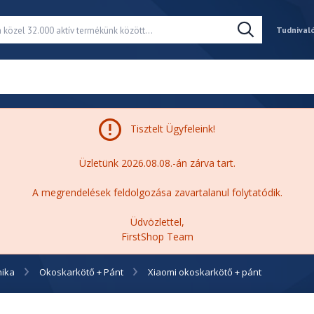
Tudnival
Tisztelt Ügyfeleink!
Üzletünk 2026.08.08.-án zárva tart.
A megrendelések feldolgozása zavartalanul folytatódik.
Üdvözlettel,
FirstShop Team
nika
Okoskarkötő + Pánt
Xiaomi okoskarkötő + pánt