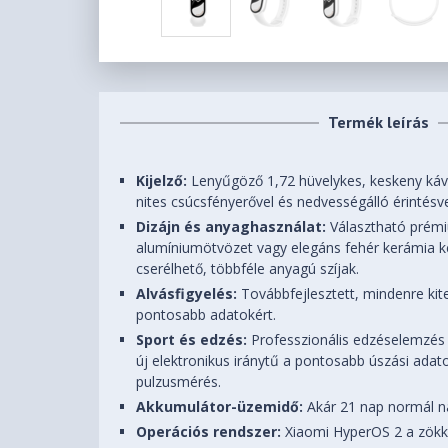
Termék leírás
Kijelző:
Lenyűgöző 1,72 hüvelykes, keskeny ká
nites csúcsfényerővel és nedvességálló érintésve
Dizájn és anyaghasználat:
Választható prém
alumíniumötvözet vagy elegáns fehér kerámia ker
cserélhető, többféle anyagú szíjak.
Alvásfigyelés:
Továbbfejlesztett, mindenre kit
pontosabb adatokért.
Sport és edzés:
Professzionális edzéselemzés
új elektronikus iránytű a pontosabb úszási adat
pulzusmérés.
Akkumulátor-üzemidő:
Akár 21 nap normál na
Operációs rendszer:
Xiaomi HyperOS 2 a zök