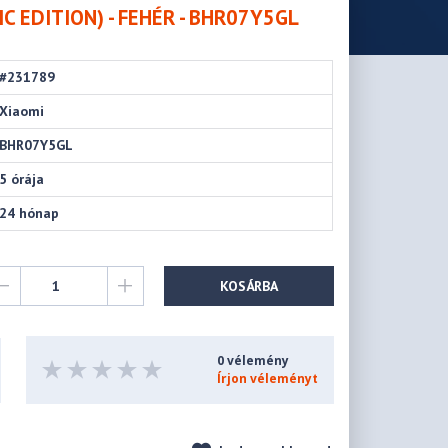
C EDITION) - FEHÉR - BHR07Y5GL
#231789
Xiaomi
BHR07Y5GL
5 órája
24 hónap
KOSÁRBA
0 vélemény
Írjon véleményt