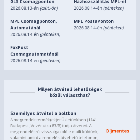
GLS Csomagponton
Házhozszállítás MPL-el
2026.08.13-án
(csüt.-ön)
2026.08.14-én
(pénteken)
MPL Csomagponton,
MPL PostaPonton
Automatánál
2026.08.14-én
(pénteken)
2026.08.14-én
(pénteken)
FoxPost
Csomagautomatánál
2026.08.14-én
(pénteken)
Milyen átvételi lehetőségek
közül választhat?
Személyes átvétel a boltban
A megrendelt termék(ek)et Üzletünkben (1141
Budapest, Vezér utca 83/B) tudja átvenni. A
Díjmentes
megrendelésről visszaigazoló e-mailt küldünk,
valamint amint a rendelés átvehető telefonon,