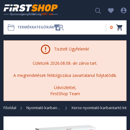
0
TERMÉKKATEGÓRIÁK
Tisztelt Ügyfeleink!
Üzletünk 2026.08.08.-án zárva tart.
A megrendelések feldolgozása zavartalanul folytatódik.
Üdvözlettel,
FirstShop Team
Főoldal
Nyomtató karbantartó KIT
Xerox nyomtató karbantartó kit