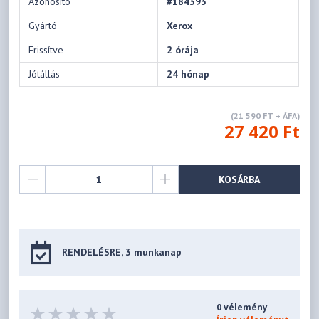
Azonosító
#184393
Gyártó
Xerox
Frissítve
2 órája
Jótállás
24 hónap
(21 590 FT + ÁFA)
27 420 Ft
KOSÁRBA
RENDELÉSRE, 3 munkanap
0 vélemény