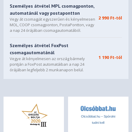
Személyes átvétel MPL csomagponton,
automatánál vagy postapontton
2 990 Ft-tól
Vegy át csomagját egyszerűen és kényelmesen
MOL, COOP csomagponton, PostaPontton, vagy
a nap 24 órájában csomagautomatából.
Személyes átvétel FoxPost
csomagautomatánál
1 190 Ft-tól
Vegye át kényelmesen az ország bármely
pontján a FoxPost automatáiban a nap 24
órájában legfeljebb 2 munkanapon belül.
Olcsóbbat.hu – Spórolni
tudni kell