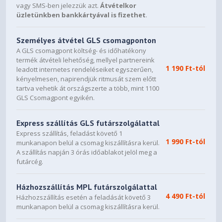
vagy SMS-ben jelezzük azt.
Átvételkor
üzletünkben bankkártyával is fizethet
.
Személyes átvétel GLS csomagponton
A GLS csomagpont költség- és időhatékony
termék átvételi lehetőség, mellyel partnereink
1 190 Ft-tól
leadott internetes rendeléseiket egyszerűen,
kényelmesen, napirendjük ritmusát szem előtt
tartva vehetik át országszerte a több, mint 1100
GLS Csomagpont egyikén.
Express szállítás GLS futárszolgálattal
Express szállítás, feladást követő 1
1 990 Ft-tól
munkanapon belül a csomag kiszállításra kerül.
A szállítás napján 3 órás időablakot jelöl meg a
futárcég.
Házhozszállítás MPL futárszolgálattal
4 490 Ft-tól
Házhozszállítás esetén a feladását követő 3
munkanapon belül a csomag kiszállításra kerül.