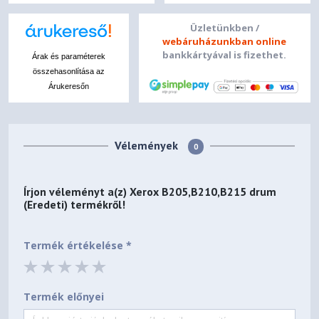
Üzletünkben /
webáruházunkban online
bankkártyával is fizethet.
Árak és paraméterek
összehasonlítása az
Árukeresőn
Vélemények
0
Írjon véleményt a(z)
Xerox B205,B210,B215 drum
(Eredeti)
termékről!
Termék értékelése *
Termék előnyei