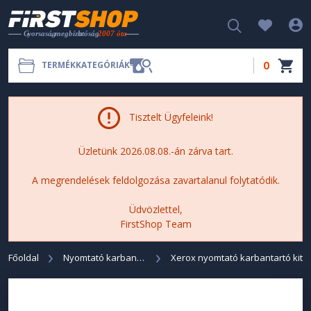
0
TERMÉKKATEGÓRIÁK
Tisztelt Ügyfeleink!
Üzletünk 2026.08.08.-án zárva tart.
A megrendelések feldolgozása zavartalanul folytatódik.
Üdvözlettel,
FirstShop Team
Főoldal
Nyomtató karbantartó KIT
Xerox nyomtató karbantartó kit