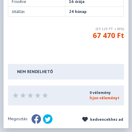
Frissítve
16 órája
Jótállás
24 hónap
(53 125 FT + ÁFA)
67 470 Ft
NEM RENDELHETŐ
0 vélemény
Írjon véleményt
Megosztás:
kedvencekhez ad