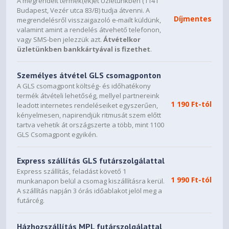
A megrendelt termék(ek)et Üzletünkben (1141
Budapest, Vezér utca 83/B) tudja átvenni. A
Díjmentes
megrendelésről visszaigazoló e-mailt küldünk,
valamint amint a rendelés átvehető telefonon,
vagy SMS-ben jelezzük azt.
Átvételkor
üzletünkben bankkártyával is fizethet
.
Személyes átvétel GLS csomagponton
A GLS csomagpont költség- és időhatékony
termék átvételi lehetőség, mellyel partnereink
1 190 Ft-tól
leadott internetes rendeléseiket egyszerűen,
kényelmesen, napirendjük ritmusát szem előtt
tartva vehetik át országszerte a több, mint 1100
GLS Csomagpont egyikén.
Express szállítás GLS futárszolgálattal
Express szállítás, feladást követő 1
1 990 Ft-tól
munkanapon belül a csomag kiszállításra kerül.
A szállítás napján 3 órás időablakot jelöl meg a
futárcég.
Házhozszállítás MPL futárszolgálattal