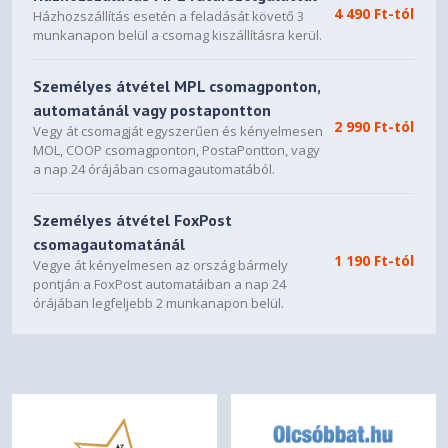
4 490 Ft-tól
Házhozszállítás esetén a feladását követő 3
munkanapon belül a csomag kiszállításra kerül.
Személyes átvétel MPL csomagponton,
automatánál vagy postapontton
2 990 Ft-tól
Vegy át csomagját egyszerűen és kényelmesen
MOL, COOP csomagponton, PostaPontton, vagy
a nap 24 órájában csomagautomatából.
Személyes átvétel FoxPost
csomagautomatánál
1 190 Ft-tól
Vegye át kényelmesen az ország bármely
pontján a FoxPost automatáiban a nap 24
órájában legfeljebb 2 munkanapon belül.