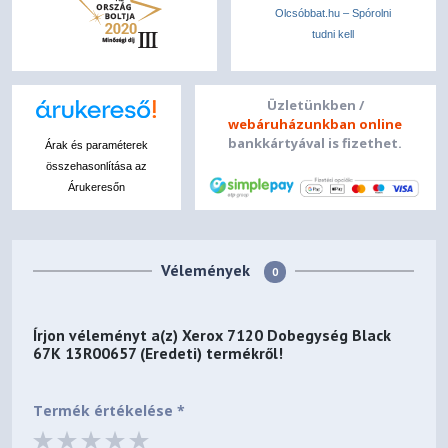
Olcsóbbat.hu – Spórolni
tudni kell
Üzletünkben /
webáruházunkban online
bankkártyával is fizethet.
Árak és paraméterek
összehasonlítása az
Árukeresőn
Vélemények
0
Írjon véleményt a(z)
Xerox 7120 Dobegység Black
67K 13R00657 (Eredeti)
termékről!
Termék értékelése *