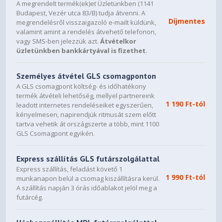
A megrendelt termék(ek)et Üzletünkben (1141
Budapest, Vezér utca 83/B) tudja átvenni. A
Díjmentes
megrendelésről visszaigazoló e-mailt küldünk,
valamint amint a rendelés átvehető telefonon,
vagy SMS-ben jelezzük azt.
Átvételkor
üzletünkben bankkártyával is fizethet
.
Személyes átvétel GLS csomagponton
A GLS csomagpont költség- és időhatékony
termék átvételi lehetőség, mellyel partnereink
1 190 Ft-tól
leadott internetes rendeléseiket egyszerűen,
kényelmesen, napirendjük ritmusát szem előtt
tartva vehetik át országszerte a több, mint 1100
GLS Csomagpont egyikén.
Express szállítás GLS futárszolgálattal
Express szállítás, feladást követő 1
1 990 Ft-tól
munkanapon belül a csomag kiszállításra kerül.
A szállítás napján 3 órás időablakot jelöl meg a
futárcég.