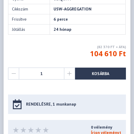
Cikkszám
USW-AGGREGATION
Frissítve
6 perce
Jótállás
24 hónap
(82 370 FT + ÁFA)
104 610 Ft
KOSÁRBA
RENDELÉSRE, 1 munkanap
0 vélemény
Írjon véleményt