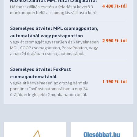
Házhozszállítás MPL futárszolgálattal
4 490 Ft-tól
Házhozszállítás esetén a feladását követő 3
munkanapon belül a csomag kiszállításra kerül.
Személyes átvétel MPL csomagponton,
automatánál vagy postapontton
2 990 Ft-tól
Vegy át csomagját egyszerűen és kényelmesen
MOL, COOP csomagponton, PostaPontton, vagy
a nap 24 órájában csomagautomatából.
Személyes átvétel FoxPost
csomagautomatánál
1 190 Ft-tól
Vegye át kényelmesen az ország bármely
pontján a FoxPost automatáiban a nap 24
órájában legfeljebb 2 munkanapon belül.