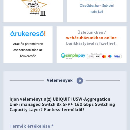
Olcsóbbat.hu – Spórolni
tudni kell
Üzletünkben /
webáruházunkban online
bankkártyával is fizethet.
Árak és paraméterek
összehasonlítása az
Árukeresőn
Vélemények
0
Írjon véleményt a(z)
UBIQUITI USW-Aggregation
UniFi managed Switch 8x SFP+ 160 Gbps Switching
Capacity Layer2 Fanless
termékről!
Termék értékelése *