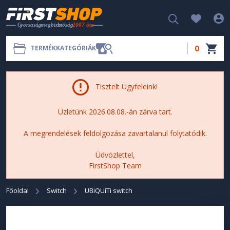
0
TERMÉKKATEGÓRIÁK
Tisztelt Ügyfeleink!
Üzletünk 2026.08.08.-án zárva tart.
A megrendelések feldolgozása zavartalanul folytatódik.
Üdvözlettel,
FirstShop Team
Főoldal
Switch
UBiQUiTi switch