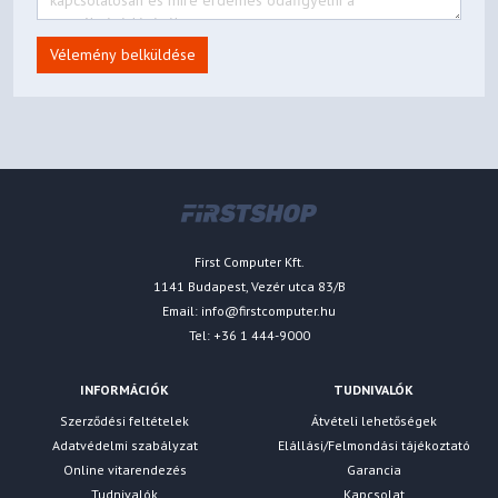
Vélemény belküldése
First Computer Kft.
1141 Budapest, Vezér utca 83/B
Email:
info@firstcomputer.hu
Tel: +36 1 444-9000
INFORMÁCIÓK
TUDNIVALÓK
Szerződési feltételek
Átvételi lehetőségek
Adatvédelmi szabályzat
Elállási/Felmondási tájékoztató
Online vitarendezés
Garancia
Tudnivalók
Kapcsolat