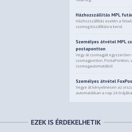
Házhozszállítás MPL futá
Házhozszállítás esetén a fela
csomag kiszállításra kerül.
Személyes átvétel MPL c
postapontton
Vegy át csomagját egyszerűe
csomagponton, PostaPontton, 
csomagautomatából.
Személyes átvétel FoxPo
Vegye át kényelmesen az orszá
automatáiban a nap 24 órájába
EZEK IS ÉRDEKELHETIK