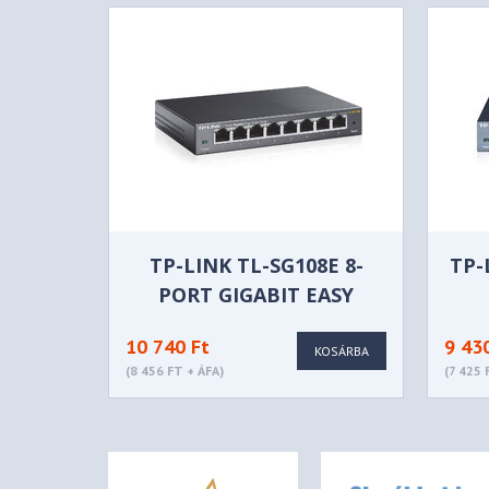
TP-LINK TL-SG108E 8-
TP-
PORT GIGABIT EASY
SMART SWITCH
10 740 Ft
9 43
KOSÁRBA
(8 456 FT + ÁFA)
(7 425 