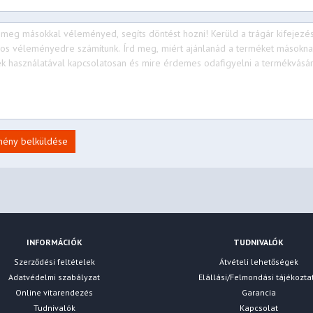
mény belküldése
INFORMÁCIÓK
TUDNIVALÓK
Szerződési feltételek
Átvételi lehetőségek
Adatvédelmi szabályzat
Elállási/Felmondási tájékozta
Online vitarendezés
Garancia
Tudnivalók
Kapcsolat