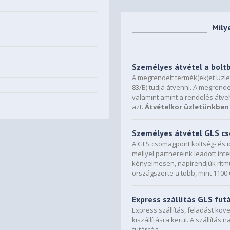
Mily
Személyes átvétel a bolt
A megrendelt termék(ek)et Üzl
83/B) tudja átvenni. A megrende
valamint amint a rendelés átve
azt.
Átvételkor üzletünkben 
Személyes átvétel GLS 
A GLS csomagpont költség- és i
mellyel partnereink leadott in
kényelmesen, napirendjük ritmu
országszerte a több, mint 110
Express szállítás GLS fut
Express szállítás, feladást kö
kiszállításra kerül. A szállítás 
futárcég.