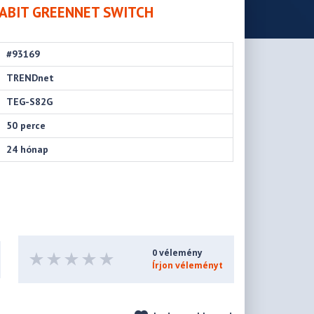
GABIT GREENNET SWITCH
#93169
TRENDnet
TEG-S82G
50 perce
24 hónap
0 vélemény
Írjon véleményt