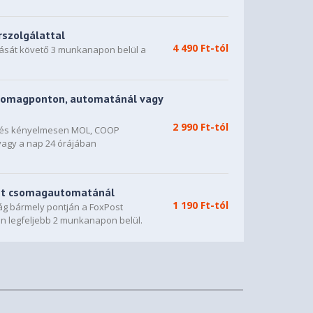
rszolgálattal
4 490 Ft-tól
dását követő 3 munkanapon belül a
somagponton, automatánál vagy
2 990 Ft-tól
n és kényelmesen MOL, COOP
vagy a nap 24 órájában
st csomagautomatánál
1 190 Ft-tól
g bármely pontján a FoxPost
n legfeljebb 2 munkanapon belül.