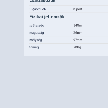
Csatlakozók
Gigabit LAN
8 port
Fizikai jellemzők
szélesség
148mm
magasság
26mm
mélység
97mm
tömeg
380g