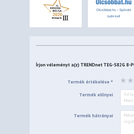
Olcsóbbat.hu – Spórolni
tudni kell
Írjon véleményt a(z)
TRENDnet TEG-S82G 8-Po
Termék értékelése *
Termék előnyei
Termék hátrányai