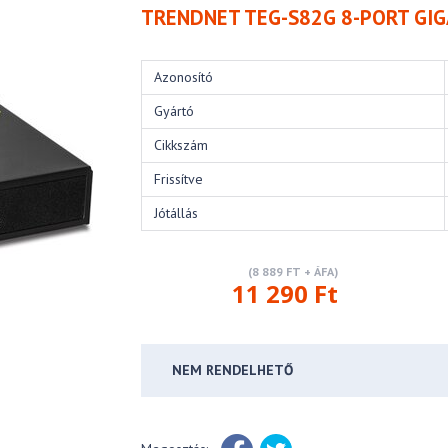
TRENDNET TEG-S82G 8-PORT GI
Azonosító
Gyártó
Cikkszám
Frissítve
Jótállás
(8 889 FT + ÁFA)
11 290 Ft
NEM RENDELHETŐ