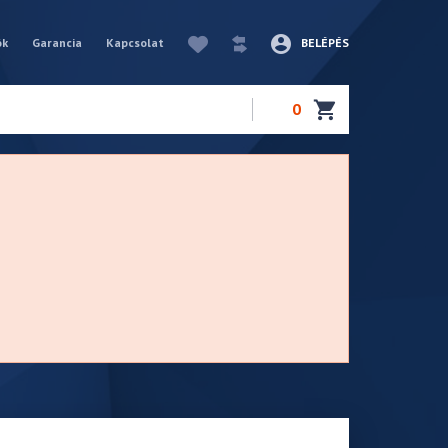
ók
Garancia
Kapcsolat
BELÉPÉS
0