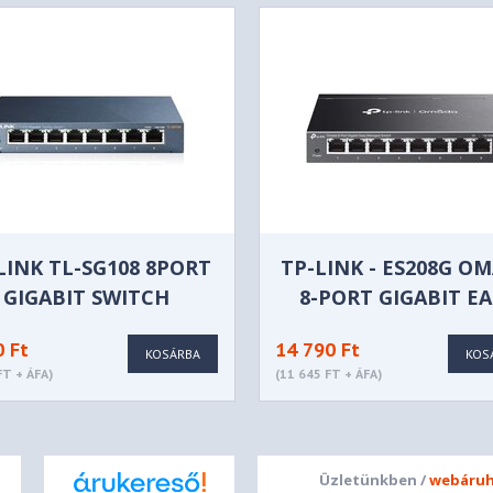
LINK TL-SG108 8PORT
TP-LINK - ES208G O
GIGABIT SWITCH
8-PORT GIGABIT EA
MANAGED SWITC
0 Ft
14 790 Ft
KOSÁRBA
KOS
FT + ÁFA)
(11 645 FT + ÁFA)
Üzletünkben /
webáruh