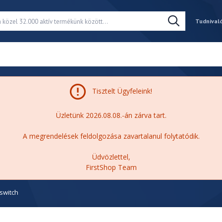
Tudnival
Tisztelt Ügyfeleink!
Üzletünk 2026.08.08.-án zárva tart.
A megrendelések feldolgozása zavartalanul folytatódik.
Üdvözlettel,
FirstShop Team
switch