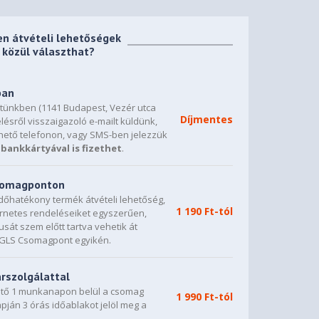
en átvételi lehetőségek
közül választhat?
ban
etünkben (1141 Budapest, Vezér utca
Díjmentes
lésről visszaigazoló e-mailt küldünk,
hető telefonon, vagy SMS-ben jelezzük
bankkártyával is fizethet
.
csomagponton
dőhatékony termék átvételi lehetőség,
1 190 Ft-tól
ternetes rendeléseiket egyszerűen,
sát szem előtt tartva vehetik át
0 GLS Csomagpont egyikén.
árszolgálattal
vető 1 munkanapon belül a csomag
1 990 Ft-tól
napján 3 órás időablakot jelöl meg a