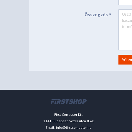
Összegzés *
Véle
First Computer Kft.
1141 Budapest, Vezér utca 83/B
Email:
info@firstcomputer.hu