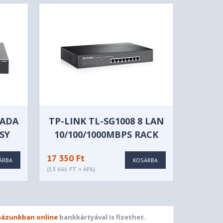
MADA
TP-LINK TL-SG1008 8 LAN
SY
10/100/1000MBPS RACK
H
SWITCH
17 350 Ft
ÁRBA
KOSÁRBA
(13 661 FT + ÁFA)
ázunkban online
bankkártyával is fizethet.