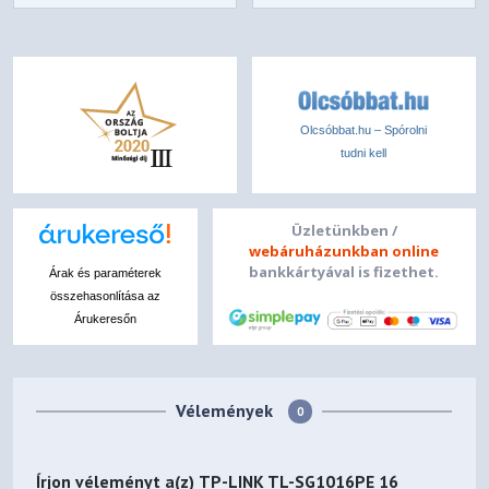
Olcsóbbat.hu – Spórolni
tudni kell
Üzletünkben /
webáruházunkban online
bankkártyával is fizethet.
Árak és paraméterek
összehasonlítása az
Árukeresőn
Vélemények
0
Írjon véleményt a(z)
TP-LINK TL-SG1016PE 16