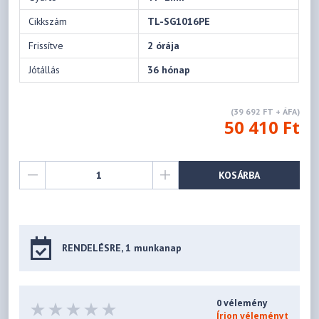
Cikkszám
TL-SG1016PE
Frissítve
2 órája
Jótállás
36 hónap
(39 692 FT + ÁFA)
50 410 Ft
KOSÁRBA
RENDELÉSRE, 1 munkanap
0 vélemény
Írjon véleményt