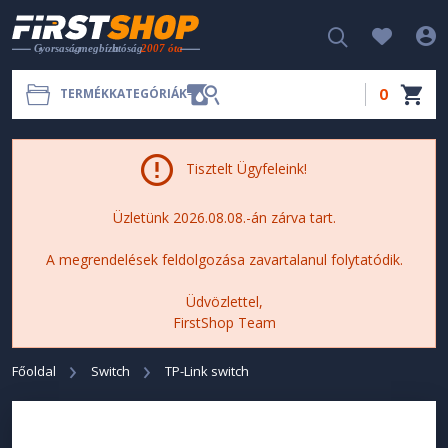
0
TERMÉKKATEGÓRIÁK
Tisztelt Ügyfeleink!
Üzletünk 2026.08.08.-án zárva tart.
A megrendelések feldolgozása zavartalanul folytatódik.
Üdvözlettel,
FirstShop Team
Főoldal
Switch
TP-Link switch