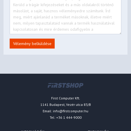
Vélemény belküldése
First Computer Kft.
1141 Budapest, Vezér utca 83/B
Email:
info@firstcomputer.hu
Tel: +36 1 444-9000