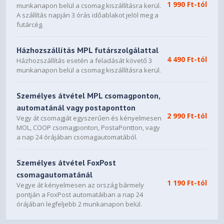
1 990 Ft-tól
munkanapon belül a csomag kiszállításra kerül.
A szállítás napján 3 órás időablakot jelöl meg a
futárcég.
Házhozszállítás MPL futárszolgálattal
4 490 Ft-tól
Házhozszállítás esetén a feladását követő 3
munkanapon belül a csomag kiszállításra kerül.
Személyes átvétel MPL csomagponton,
automatánál vagy postapontton
2 990 Ft-tól
Vegy át csomagját egyszerűen és kényelmesen
MOL, COOP csomagponton, PostaPontton, vagy
a nap 24 órájában csomagautomatából.
Személyes átvétel FoxPost
csomagautomatánál
1 190 Ft-tól
Vegye át kényelmesen az ország bármely
pontján a FoxPost automatáiban a nap 24
órájában legfeljebb 2 munkanapon belül.