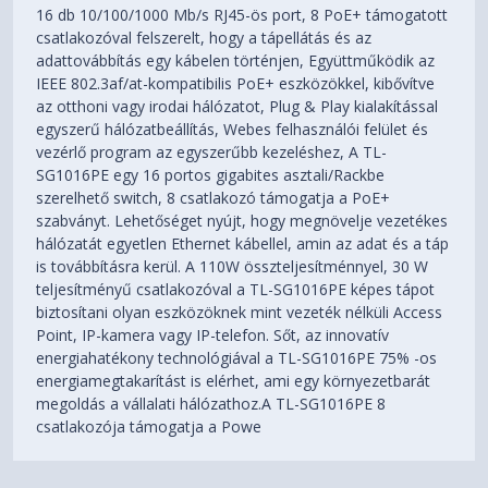
16 db 10/100/1000 Mb/s RJ45-ös port, 8 PoE+ támogatott
csatlakozóval felszerelt, hogy a tápellátás és az
adattovábbítás egy kábelen történjen, Együttműködik az
IEEE 802.3af/at-kompatibilis PoE+ eszközökkel, kibővítve
az otthoni vagy irodai hálózatot, Plug & Play kialakítással
egyszerű hálózatbeállítás, Webes felhasználói felület és
vezérlő program az egyszerűbb kezeléshez, A TL-
SG1016PE egy 16 portos gigabites asztali/Rackbe
szerelhető switch, 8 csatlakozó támogatja a PoE+
szabványt. Lehetőséget nyújt, hogy megnövelje vezetékes
hálózatát egyetlen Ethernet kábellel, amin az adat és a táp
is továbbításra kerül. A 110W összteljesítménnyel, 30 W
teljesítményű csatlakozóval a TL-SG1016PE képes tápot
biztosítani olyan eszközöknek mint vezeték nélküli Access
Point, IP-kamera vagy IP-telefon. Sőt, az innovatív
energiahatékony technológiával a TL-SG1016PE 75% -os
energiamegtakarítást is elérhet, ami egy környezetbarát
megoldás a vállalati hálózathoz.A TL-SG1016PE 8
csatlakozója támogatja a Powe