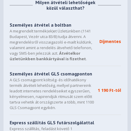
Milyen átvételi lehetőségek
közül választhat?
Személyes átvétel a boltban
A megrendelt termék(ek)et Üzletünkben (1141
Budapest, Vezér utca 83/B) tudja átvenni. A
Díjmentes
megrendelésről visszaigazoló e-mailt küldünk,
valamint amint a rendelés átvehető telefonon,
vagy SMS-ben jelezzük azt.
Átvételkor
üzletünkben bankkártyával is fizethet
.
Személyes átvétel GLS csomagponton
A GLS csomagpont költség- és időhatékony
termék átvételi lehetőség, mellyel partnereink
1 190 Ft-tól
leadott internetes rendeléseiket egyszerűen,
kényelmesen, napirendjük ritmusát szem előtt
tartva vehetik át országszerte a több, mint 1100
GLS Csomagpont egyikén.
Express szállítás GLS futárszolgálattal
Express szállítás, feladást követő 1