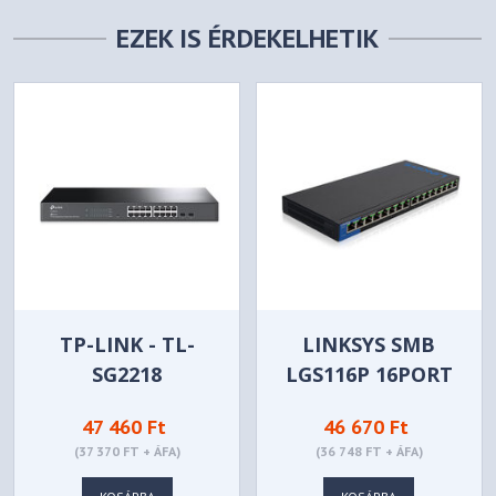
EZEK IS ÉRDEKELHETIK
TP-LINK - TL-
LINKSYS SMB
SG2218
LGS116P 16PORT
POE+
47 460 Ft
46 670 Ft
(37 370 FT + ÁFA)
(36 748 FT + ÁFA)