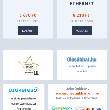
ETHERNET
SWITCH 5XPORT
5 670 Ft
8 210 Ft
(4 464 FT + ÁFA)
(6 464 FT + ÁFA)
KOSÁRBA
KOSÁRBA
Olcsóbbat.hu – Spórolni
tudni kell
Üzletünkben /
webáruházunkban online
bankkártyával is fizethet.
Árak és paraméterek
összehasonlítása az
Árukeresőn