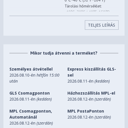
0℃~40℃ (32℉~104℉)
Tárolási hőmérséklet:
-40℃~70℃ (-40℉~158℉)
Működési Páratartalom:
Környezet
10%~90% változatlan
TELJES LEÍRÁS
halmazállapot
Tárolási Páratartalom:
5%~90% változatlan
halmazállapot
Mikor tudja átvenni a terméket?
Személyes átvétellel
Express kiszállítás GLS-
2026.08.10-én
hétfőn 15:00
sel
után
2026.08.11-én
(kedden)
GLS Csomagponton
Házhozszállítás MPL-el
2026.08.11-én
(kedden)
2026.08.12-én
(szerdán)
MPL Csomagponton,
MPL PostaPonton
Automatánál
2026.08.12-én
(szerdán)
2026.08.12-én
(szerdán)