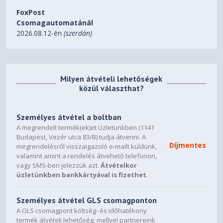
FoxPost
Csomagautomatánál
2026.08.12-én
(szerdán)
Milyen átvételi lehetőségek
közül választhat?
Személyes átvétel a boltban
A megrendelt termék(ek)et Üzletünkben (1141
Budapest, Vezér utca 83/B) tudja átvenni. A
Díjmentes
megrendelésről visszaigazoló e-mailt küldünk,
valamint amint a rendelés átvehető telefonon,
vagy SMS-ben jelezzük azt.
Átvételkor
üzletünkben bankkártyával is fizethet
.
Személyes átvétel GLS csomagponton
A GLS csomagpont költség- és időhatékony
termék átvételi lehetőség, mellyel partnereink