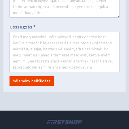
Összegzés *
Vélemény belküldése