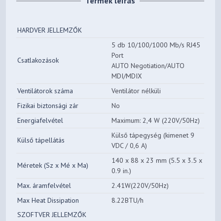
Termék leírás
HARDVER JELLEMZŐK
5 db 10/100/1000 Mb/s RJ45
Port
Csatlakozások
AUTO Negotiation/AUTO
MDI/MDIX
Ventilátorok száma
Ventilátor nélküli
Fizikai biztonsági zár
No
Energiafelvétel
Maximum: 2,4 W (220V/50Hz)
Külső tápegység (kimenet 9
Külső tápellátás
VDC / 0,6 A)
140 x 88 x 23 mm (5.5 x 3.5 x
Méretek (Sz x Mé x Ma)
0.9 in.)
Max. áramfelvétel
2.41W(220V/50Hz)
Max Heat Dissipation
8.22BTU/h
SZOFTVER JELLEMZŐK