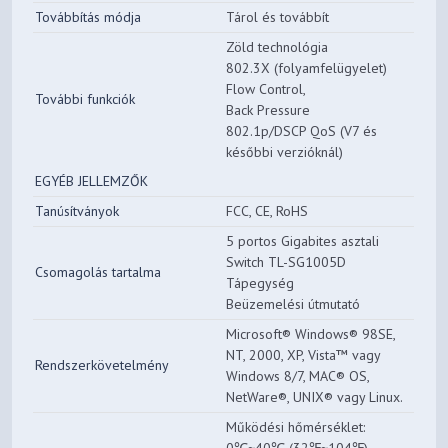
Továbbítás módja
Tárol és továbbít
Zöld technológia
802.3X (folyamfelügyelet)
Flow Control,
További funkciók
Back Pressure
802.1p/DSCP QoS (V7 és
későbbi verzióknál)
EGYÉB JELLEMZŐK
Tanúsítványok
FCC, CE, RoHS
5 portos Gigabites asztali
Switch TL-SG1005D
Csomagolás tartalma
Tápegység
Beüzemelési útmutató
Microsoft® Windows® 98SE,
NT, 2000, XP, Vista™ vagy
Rendszerkövetelmény
Windows 8/7, MAC® OS,
NetWare®, UNIX® vagy Linux.
Működési hőmérséklet: