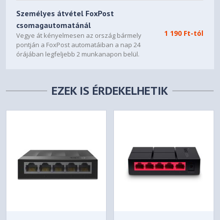
Személyes átvétel FoxPost
csomagautomatánál
1 190 Ft-tól
Vegye át kényelmesen az ország bármely
pontján a FoxPost automatáiban a nap 24
órájában legfeljebb 2 munkanapon belül.
EZEK IS ÉRDEKELHETIK