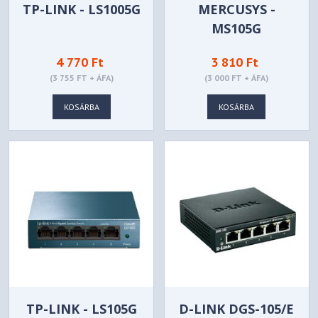
TP-LINK - LS1005G
MERCUSYS -
MS105G
4 770 Ft
3 810 Ft
(3 755 FT + ÁFA)
(3 000 FT + ÁFA)
KOSÁRBA
KOSÁRBA
TP-LINK - LS105G
D-LINK DGS-105/E