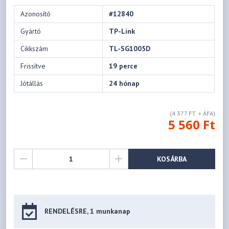
Azonosító
#12840
Gyártó
TP-Link
Cikkszám
TL-SG1005D
Frissítve
19 perce
Jótállás
24 hónap
(4 377 FT + ÁFA)
5 560 Ft
KOSÁRBA
RENDELÉSRE, 1 munkanap