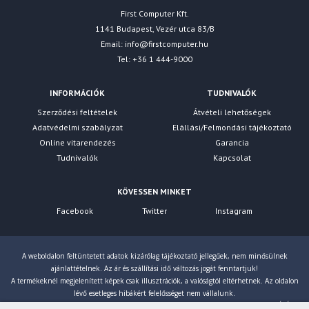
First Computer Kft.
1141 Budapest, Vezér utca 83/B
Email:
info@firstcomputer.hu
Tel: +36 1 444-9000
INFORMÁCIÓK
TUDNIVALÓK
Szerződési feltételek
Átvételi lehetőségek
Adatvédelmi szabályzat
Elállási/Felmondási tájékoztató
Online vitarendezés
Garancia
Tudnivalók
Kapcsolat
KÖVESSEN MINKET
Facebook
Twitter
Instagram
A weboldalon feltüntetett adatok kizárólag tájékoztató jellegűek, nem minősülnek
ajánlattételnek. Az ár és szállítási idő változás jogát fenntartjuk!
A termékeknél megjelenített képek csak illusztrációk, a valóságtól eltérhetnek. Az oldalon
lévő esetleges hibákért felelősséget nem vállalunk.
Eltérés esetén a gyártó által megadott paraméterek érvényesek! Bruttó árainkat 27% ÁFÁ-val