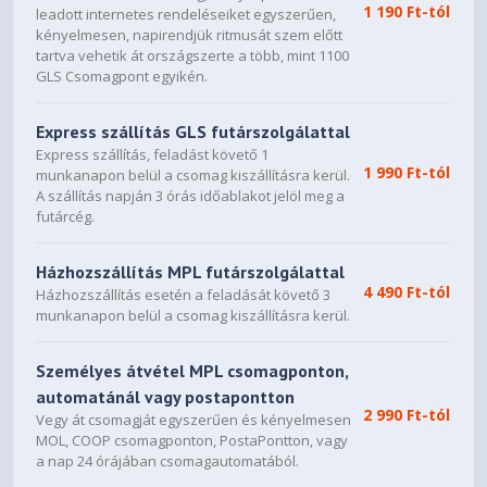
1 190 Ft-tól
leadott internetes rendeléseiket egyszerűen,
kényelmesen, napirendjük ritmusát szem előtt
tartva vehetik át országszerte a több, mint 1100
GLS Csomagpont egyikén.
Express szállítás GLS futárszolgálattal
Express szállítás, feladást követő 1
1 990 Ft-tól
munkanapon belül a csomag kiszállításra kerül.
A szállítás napján 3 órás időablakot jelöl meg a
futárcég.
Házhozszállítás MPL futárszolgálattal
4 490 Ft-tól
Házhozszállítás esetén a feladását követő 3
munkanapon belül a csomag kiszállításra kerül.
Személyes átvétel MPL csomagponton,
automatánál vagy postapontton
2 990 Ft-tól
Vegy át csomagját egyszerűen és kényelmesen
MOL, COOP csomagponton, PostaPontton, vagy
a nap 24 órájában csomagautomatából.