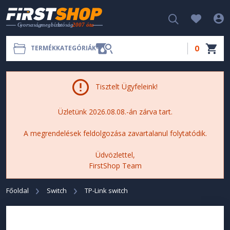
0
TERMÉKKATEGÓRIÁK
Tisztelt Ügyfeleink!
Üzletünk 2026.08.08.-án zárva tart.
A megrendelések feldolgozása zavartalanul folytatódik.
Üdvözlettel,
FirstShop Team
Főoldal
Switch
TP-Link switch