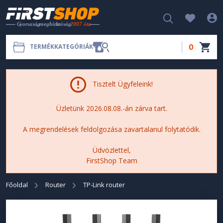
0
TERMÉKKATEGÓRIÁK
Tisztelt Ügyfeleink!
Üzletünk 2026.08.08.-án zárva tart.
A megrendelések feldolgozása zavartalanul folytatódik.
Üdvözlettel,
FirstShop Team
Főoldal
Router
TP-Link router