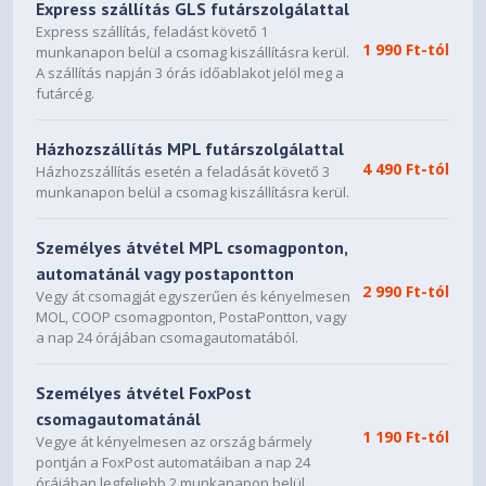
Express szállítás GLS futárszolgálattal
SZOFTVER JELLEMZŐK
Express szállítás, feladást követő 1
1 990 Ft-tól
munkanapon belül a csomag kiszállításra kerül.
Dynamic IP, Static IP, PPPoE,
A szállítás napján 3 órás időablakot jelöl meg a
PPTP (Dual Access), L2TP
WAN típus
futárcég.
(Dual
Access), BigPond
Házhozszállítás MPL futárszolgálattal
Access Control, Local
4 490 Ft-tól
Házhozszállítás esetén a feladását követő 3
Vezérlés
Management, Remote
munkanapon belül a csomag kiszállításra kerül.
Management
Server, DHCP Client List,
Személyes átvétel MPL csomagponton,
DHCP
Address Reservation
automatánál vagy postapontton
2 990 Ft-tól
Virtual Server, Port Triggering,
Vegy át csomagját egyszerűen és kényelmesen
Port Forwarding
UPnP, DMZ
MOL, COOP csomagponton, PostaPontton, vagy
a nap 24 órájában csomagautomatából.
Dynamic DNS
DynDns, NO-IP
Parental Controls, Local
Személyes átvétel FoxPost
Hozzáférés kezelése
Management Control, Host List,
csomagautomatánál
White List, Black List
1 190 Ft-tól
Vegye át kényelmesen az ország bármely
DoS, SPI Firewall, IP and MAC
pontján a FoxPost automatáiban a nap 24
Tűzfal biztonság
Address Binding
órájában legfeljebb 2 munkanapon belül.