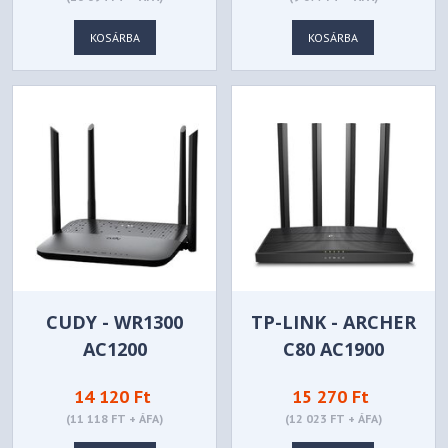
KOSÁRBA
KOSÁRBA
CUDY - WR1300
TP-LINK - ARCHER
AC1200
C80 AC1900
14 120 Ft
15 270 Ft
(11 118 FT + ÁFA)
(12 023 FT + ÁFA)