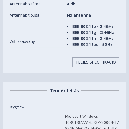
Antennák száma
4 db
Antennák típusa
Fix antenna
IEEE 802.11b - 2.4GHz
IEEE 802.11g - 2.4GHz
IEEE 802.11n - 2.4GHz
Wifi szabvány
IEEE 802.11ac - 5GHz
IEEE 802.11n - 5GHz
IEEE 802.11a - 5GHz
TELJES SPECIFIKÁCIÓ
2,4 GHz sebesség (max)
300Mbps
5 GHz sebesség (max)
867Mbps
Termék leírás
Ki- Bekapcsoló gomb
Egyéb csatlakozók
Wifi ki-bekapcsoló
gomb
SYSTEM
WPS
Microsoft Windows
Extra tulajdonság
Mu-mimo szabvány
10/8.1/8/7/Vista/XP/2000/NT/
98SE, MAC OS, NetWare, UNIX