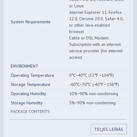
or Linux
Internet Explorer 11, Firefox
12.0, Chrome 20.0, Safari 4.0,
System Requirements
or other Java-enabled
browser
Cable or DSL Modem
Subscription with an internet
service provider (for internet
access)
ENVIRONMENT
Operating Temperature
0℃~40℃ (32℉ ~104℉)
Storage Temperature
-40℃~70℃ (-40℉ ~158℉)
Operating Humidity
10%~90% non-condensing
Storage Humidity
5%~90% non-condensing
PACKAGE CONTENTS
Wireless Router Archer C6
Power Adapter
TELJES LEÍRÁS
Package Contents
RJ45 Ethernet Cable