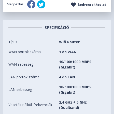
Megosztás:
kedvencekhez ad
SPECIFIKÁCIÓ
Típus
Wifi Router
WAN portok száma
1 db WAN
10/100/1000 MBPS
WAN sebesség
(Gigabit)
LAN portok száma
4 db LAN
10/100/1000 MBPS
LAN sebesség
(Gigabit)
2,4 GHz + 5 GHz
Vezeték nélküli frekvenciák
(Dualband)