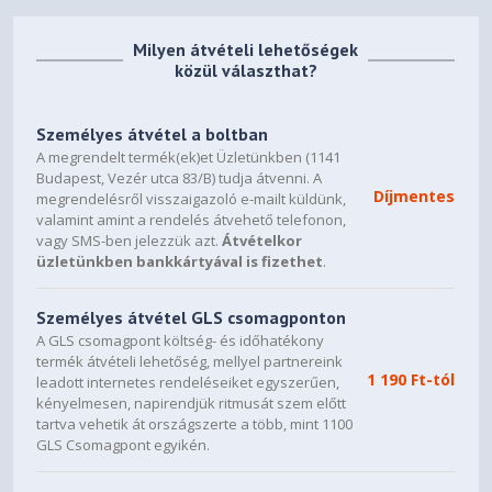
5GHz: Up to 867Mbps
Adatátvitel
2.4GHz: Up to 300Mbps
Milyen átvételi lehetőségek
5GHz:
közül választhat?
11a 6Mbps:-93dBm；11a
54Mbps:-78dBm；
11ac HT20 mcs8:69dBm;11ac
Személyes átvétel a boltban
HT40 mcs9:-65dBm;
A megrendelt termék(ek)et Üzletünkben (1141
Vételi érzékenység
Budapest, Vezér utca 83/B) tudja átvenni. A
11ac HT80 mcs9:-62dBm;
Díjmentes
megrendelésről visszaigazoló e-mailt küldünk,
2.4GHz:
valamint amint a rendelés átvehető telefonon,
11g 54Mbps:-78dBm;
vagy SMS-ben jelezzük azt.
Átvételkor
11n HT20 mcs7:-74dBm;
üzletünkben bankkártyával is fizethet
.
11n HT40 mcs7:-71dbm；
CE EIRP: <20dBm(2.4GHz);
Sugárzási teljesítmény
Személyes átvétel GLS csomagponton
<23dBm(5GHz)
A GLS csomagpont költség- és időhatékony
Enable/Disable Wireless
termék átvételi lehetőség, mellyel partnereink
1 190 Ft-tól
leadott internetes rendeléseiket egyszerűen,
Vezeték nélküli funkciók
Radio, WDS Bridge, WMM,
kényelmesen, napirendjük ritmusát szem előtt
Wireless Statistics
tartva vehetik át országszerte a több, mint 1100
64/128-bit WEP,WPA /
GLS Csomagpont egyikén.
Vezeték nélküli biztonság
WPA2,WPA-PSK/ WPA2-PSK
encryption