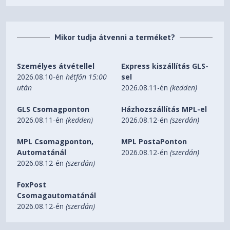
Quick Installation Guide
HARDVER JELLEMZŐK
4*10/100/1000Mbps LAN
Mikor tudja átvenni a terméket?
Ports
Ports, 1*10/100/1000Mbps
WAN Port
Személyes átvétellel
Express kiszállítás GLS-
Reset Button, Power On/Off
2026.08.10-én
hétfőn 15:00
sel
Gomb
Button, WPS/Wi-Fi On/Off
után
2026.08.11-én
(kedden)
Button
GLS Csomagponton
Házhozszállítás MPL-el
Hálózati tápegység
12V/1A
2026.08.11-én
(kedden)
2026.08.12-én
(szerdán)
9.1 × 5.7 × 1.4 in (230 × 144 ×
Méretek (Sz x Mé x Ma)
35 mm)
MPL Csomagponton,
MPL PostaPonton
4 Fixed External Antennas and
Automatánál
2026.08.12-én
(szerdán)
Antenna
1 Internal Antenna
2026.08.12-én
(szerdán)
VEZETÉK NÉLKÜLI JELLEMZŐK
FoxPost
IEEE 802.11ac/n/a 5GHz, IEEE
Csomagautomatánál
Wi-Fi sztenderd
802.11b/g/n 2.4GHz
2026.08.12-én
(szerdán)
Frekvencia
2.4GHz and 5GHz