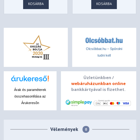
KOSÁRBA
KOSÁRBA
Olcsóbbat.hu – Spórolni
tudni kell
Üzletünkben /
webáruházunkban online
bankkártyával is fizethet.
Árak és paraméterek
összehasonlítása az
Árukeresőn
Vélemények
0