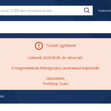
Tudnival
Tisztelt Ügyfeleink!
Üzletünk 2026.08.08.-án zárva tart.
A megrendelések feldolgozása zavartalanul folytatódik.
Üdvözlettel,
FirstShop Team
ter