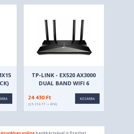
MX15
TP-LINK - EX520 AX3000
ACK)
DUAL BAND WIFI 6
ROUTER
24 430 Ft
ÁRBA
KOSÁRBA
(19 236 FT + ÁFA)
ázunkban online
bankkártyával is fizethet.