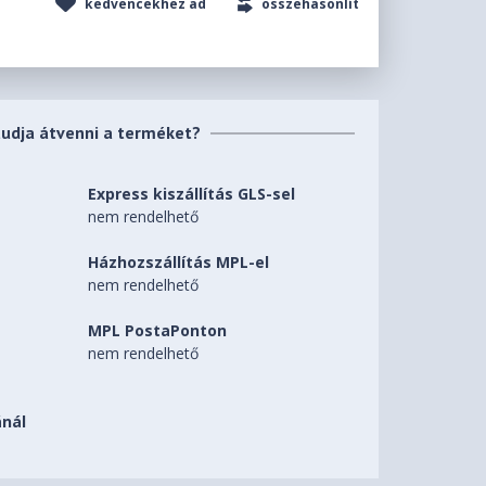
kedvencekhez ad
összehasonlít
tudja átvenni a terméket?
Express kiszállítás GLS-sel
nem rendelhető
Házhozszállítás MPL-el
nem rendelhető
MPL PostaPonton
nem rendelhető
nál