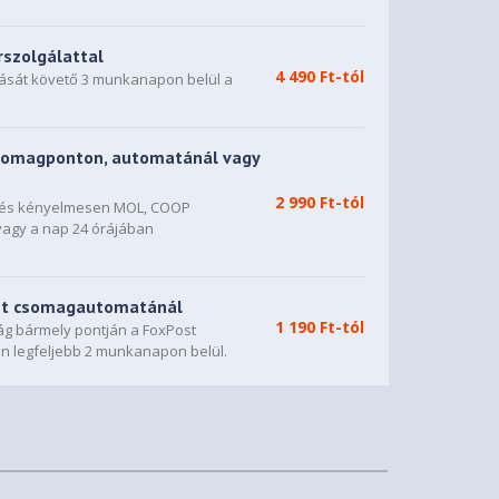
rszolgálattal
4 490 Ft-tól
dását követő 3 munkanapon belül a
somagponton, automatánál vagy
2 990 Ft-tól
n és kényelmesen MOL, COOP
vagy a nap 24 órájában
st csomagautomatánál
1 190 Ft-tól
g bármely pontján a FoxPost
n legfeljebb 2 munkanapon belül.