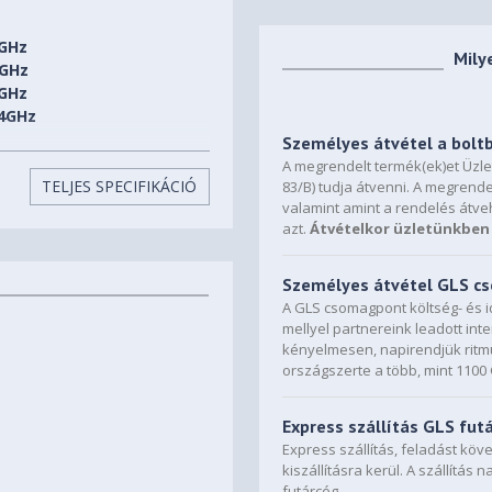
4GHz
Mily
4GHz
4GHz
.4GHz
Hz
Személyes átvétel a bolt
GHz
A megrendelt termék(ek)et Üzl
GHz
TELJES SPECIFIKÁCIÓ
83/B) tudja átvenni. A megrende
valamint amint a rendelés átve
Hz
azt.
Átvételkor üzletünkben 
Személyes átvétel GLS 
A GLS csomagpont költség- és i
mellyel partnereink leadott in
kényelmesen, napirendjük ritmu
országszerte a több, mint 110
ány
Express szállítás GLS fut
Express szállítás, feladást kö
kiszállításra kerül. A szállítás 
futárcég.