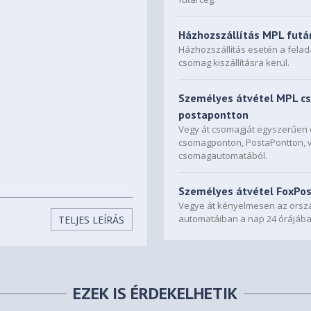
Házhozszállítás MPL futá
Házhozszállítás esetén a fela
csomag kiszállításra kerül.
Személyes átvétel MPL c
postapontton
Vegy át csomagját egyszerűe
csomagponton, PostaPontton, 
csomagautomatából.
Személyes átvétel FoxPo
Vegye át kényelmesen az orszá
automatáiban a nap 24 órájába
TELJES LEÍRÁS
EZEK IS ÉRDEKELHETIK