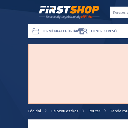
TERMÉKKATEGÓRIÁK
TONER KERESŐ
Főoldal
Hálózati eszköz
Router
Tenda rou