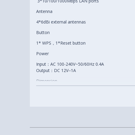
3*10/100/1000Mbps LAN ports
Antenna
4*6dBi external antennas
Button
1* WPS，1*Reset button
Power
Input：AC 100-240V~50/60Hz 0.4A
Output：DC 12V⎓1A
Dimension
9.35*6.03*1.77 in (237.6*153.1*45mm)(W*D*H)
LED indicator
SYS*1
Wireless Standards
IEEE 802.11ac/a/n/ax 5GHz