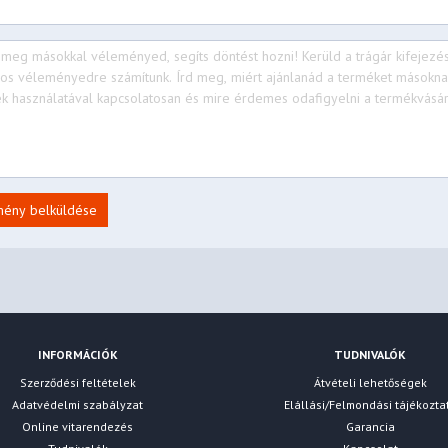
mény belküldése
INFORMÁCIÓK
TUDNIVALÓK
Szerződési feltételek
Átvételi lehetőségek
Adatvédelmi szabályzat
Elállási/Felmondási tájékozta
Online vitarendezés
Garancia