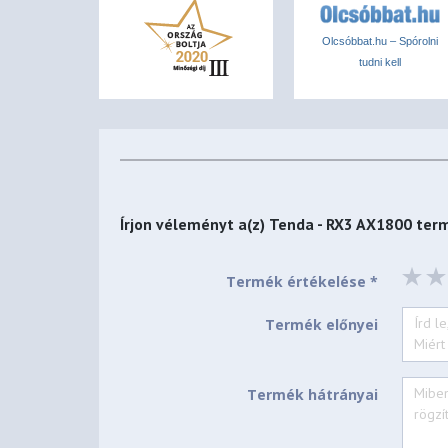
Wireless Security
WPA-PSK,WPA2-PSK, WPA/WPA2-PSK
Olcsóbbat.hu – Spórolni
WPA3-SAE/WPA2-PSK
tudni kell
Wireless Security: Enable/Disable
WPS(WiFi Protected Set-up) fast encryption
Internet Connection Type
PPPoE, Dynamic IP, Static IP PPPoE(Russia), PPTP
L2TP(Russia),Unifi,Maxis,Maxis-special,Manual
Írjon véleményt a(z)
Tenda - RX3 AX1800
term
Operating Mode
Wireless Router Mode
Termék értékelése *
Universal Repeater Mode
WISP Mode
Termék előnyei
DHCP Server
DHCP Server
Termék hátrányai
DHCP Client List
DHCP Reservation