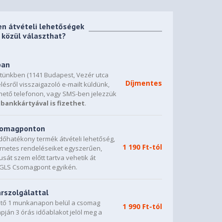
en átvételi lehetőségek
közül választhat?
ban
etünkben (1141 Budapest, Vezér utca
Díjmentes
lésről visszaigazoló e-mailt küldünk,
hető telefonon, vagy SMS-ben jelezzük
bankkártyával is fizethet
.
csomagponton
dőhatékony termék átvételi lehetőség,
1 190 Ft-tól
ternetes rendeléseiket egyszerűen,
sát szem előtt tartva vehetik át
0 GLS Csomagpont egyikén.
árszolgálattal
vető 1 munkanapon belül a csomag
1 990 Ft-tól
napján 3 órás időablakot jelöl meg a