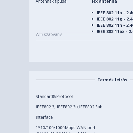
Antennák típusa
Fix antenna
IEEE 802.11b - 2.
IEEE 802.11g - 2.
IEEE 802.11n - 2.
IEEE 802.11ax - 2
Wifi szabvány
IEEE 802.11a - 5G
IEEE 802.11ac - 5
IEEE 802.11ax - 5
IEEE 802.11n - 5G
2,4 GHz sebesség (max)
574Mbps
Termék leírás
5 GHz sebesség (max)
1201Mbps
Egyéb csatlakozók
N/A
Standard&Protocol
WPS
IEEE802.3, IEEE802.3u,IEEE802.3ab
Mu-mimo szabv
Extra tulajdonság
Vendéghálózat
Interface
IPTV Támogatás
1*10/100/1000Mbps WAN port
Súly
0.82 kg