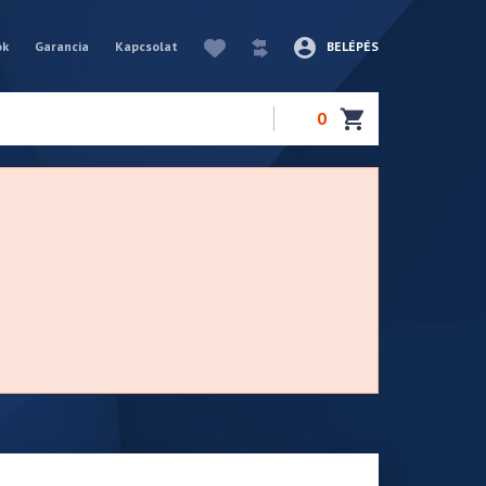
ók
Garancia
Kapcsolat
BELÉPÉS
0