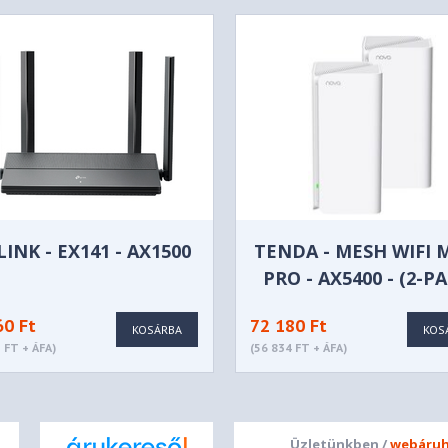
LINK - EX141 - AX1500
TENDA - MESH WIFI 
PRO - AX5400 - (2-P
60 Ft
72 180 Ft
KOSÁRBA
KOS
 FT + ÁFA)
(56 834 FT + ÁFA)
Üzletünkben /
webáruh