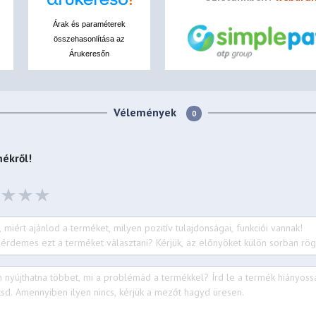
Árak és paraméterek
összehasonlítása az
Árukeresőn
Vélemények
0
(Russia),
ékről!