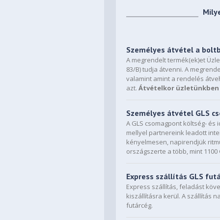
Mily
Személyes átvétel a bolt
A megrendelt termék(ek)et Üzl
83/B) tudja átvenni. A megrende
valamint amint a rendelés átve
azt.
Átvételkor üzletünkben 
Személyes átvétel GLS 
A GLS csomagpont költség- és i
mellyel partnereink leadott in
kényelmesen, napirendjük ritmu
országszerte a több, mint 110
Express szállítás GLS fut
Express szállítás, feladást kö
kiszállításra kerül. A szállítás 
futárcég.