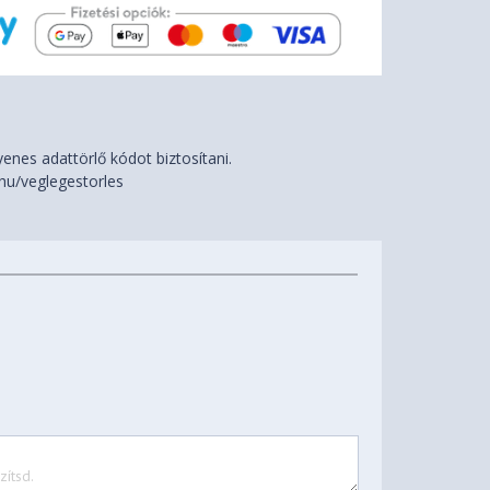
nes adattörlő kódot biztosítani.
hu/veglegestorles