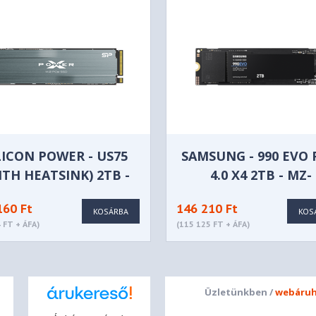
LICON POWER - US75
SAMSUNG - 990 EVO 
ITH HEATSINK) 2TB -
4.0 X4 2TB - MZ-
SP02KGBP44US75S5
V9E2T0BW
160 Ft
146 210 Ft
KOSÁRBA
KOS
 FT + ÁFA)
(115 125 FT + ÁFA)
Üzletünkben /
webáruh