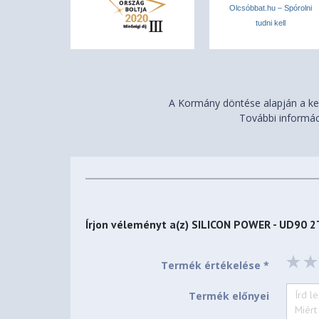
Olcsóbbat.hu – Spórolni
tudni kell
A Kormány döntése alapján a ker
További informác
Írjon véleményt a(z)
SILICON POWER - UD90 
Termék értékelése *
Termék előnyei