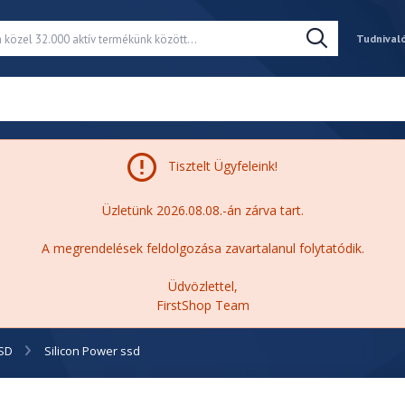
Tudnival
Tisztelt Ügyfeleink!
Üzletünk 2026.08.08.-án zárva tart.
A megrendelések feldolgozása zavartalanul folytatódik.
Üdvözlettel,
FirstShop Team
SD
Silicon Power ssd