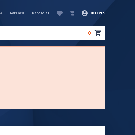
ók
Garancia
Kapcsolat
BELÉPÉS
0