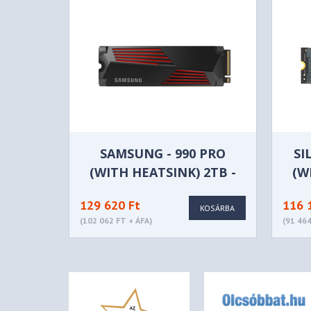
SAMSUNG - 990 PRO
SI
(WITH HEATSINK) 2TB -
(W
MZ-V9P2T0GW
129 620 Ft
116 
KOSÁRBA
(102 062 FT + ÁFA)
(91 464