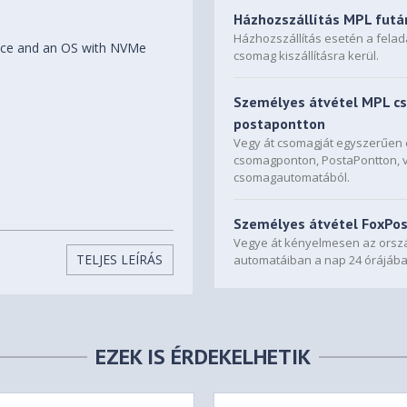
Házhozszállítás MPL futá
Házhozszállítás esetén a fela
face and an OS with NVMe
csomag kiszállításra kerül.
Személyes átvétel MPL c
postapontton
Vegy át csomagját egyszerűe
csomagponton, PostaPontton, 
csomagautomatából.
Személyes átvétel FoxPo
Vegye át kényelmesen az orszá
 KC
TELJES LEÍRÁS
automatáiban a nap 24 órájába
ranty period. Please
wer Warranty Policy.
EZEK IS ÉRDEKELHETIK