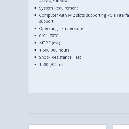
4TB: 4,500MB/s
System Requirement
Computer with M.2 slots supporting PCIe inter
support
Operating Temperature
0°C - 70°C
MTBF (est)
1,500,000 hours
Shock Resistance Test
1500g/0.5ms
Certification
CE, FCC, UKCA, BSMI, Green dot, WEEE, RoHS,
Warranty
5-year limited warranty
*The SSD warranty is based on the
TBW
or War
click
here
for more information about Silicon Po