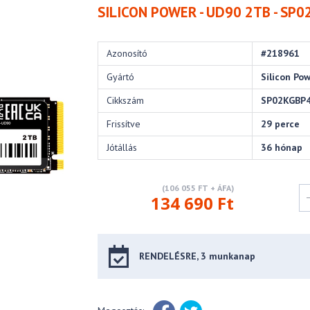
SILICON POWER - UD90 2TB - S
Azonosító
#218961
Gyártó
Silicon Po
Cikkszám
SP02KGBP
Frissítve
29 perce
Jótállás
36 hónap
(106 055 FT + ÁFA)
134 690 Ft
RENDELÉSRE, 3 munkanap