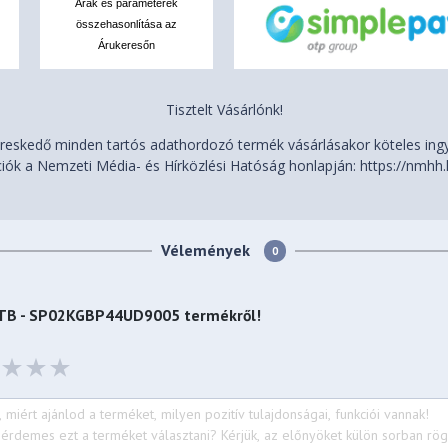
Árak és paraméterek
összehasonlítása az
Árukeresőn
Tisztelt Vásárlónk!
eskedő minden tartós adathordozó termék vásárlásakor köteles ingye
iók a Nemzeti Média- és Hírközlési Hatóság honlapján: https://nmhh.
Vélemények
0
2TB - SP02KGBP44UD9005
termékről!