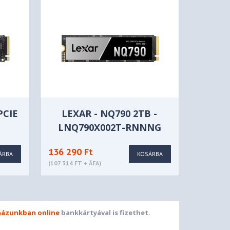
PCIE
LEXAR - NQ790 2TB -
LNQ790X002T-RNNNG
136 290 Ft
ÁRBA
KOSÁRBA
(107 314 FT + ÁFA)
ázunkban online
bankkártyával is fizethet.