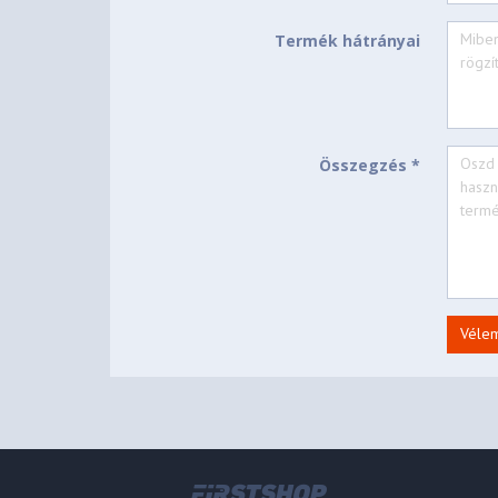
Termék hátrányai
Összegzés *
Véle