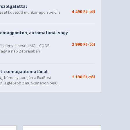
rszolgálattal
4 490 Ft-tól
dását követő 3 munkanapon belül a
somagponton, automatánál vagy
2 990 Ft-tól
n és kényelmesen MOL, COOP
vagy a nap 24 órájában
st csomagautomatánál
1 190 Ft-tól
g bármely pontján a FoxPost
n legfeljebb 2 munkanapon belül.