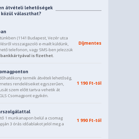
en átvételi lehetőségek
közül választhat?
ban
etünkben (1141 Budapest, Vezér utca
Díjmentes
lésről visszaigazoló e-mailt küldünk,
hető telefonon, vagy SMS-ben jelezzük
bankkártyával is fizethet
.
csomagponton
dőhatékony termék átvételi lehetőség,
1 190 Ft-tól
ternetes rendeléseiket egyszerűen,
sát szem előtt tartva vehetik át
0 GLS Csomagpont egyikén.
árszolgálattal
vető 1 munkanapon belül a csomag
1 990 Ft-tól
napján 3 órás időablakot jelöl meg a