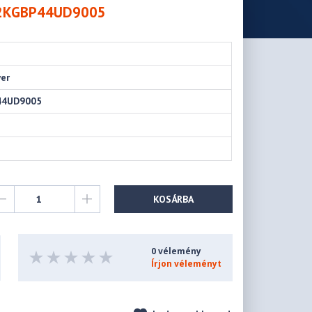
P02KGBP44UD9005
wer
44UD9005
KOSÁRBA
0 vélemény
Írjon véleményt