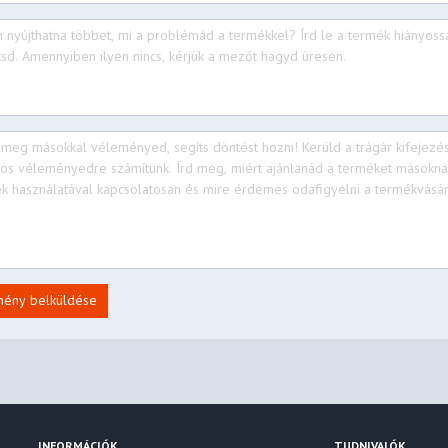
mény belküldése
INFORMÁCIÓK
TUDNIVALÓK