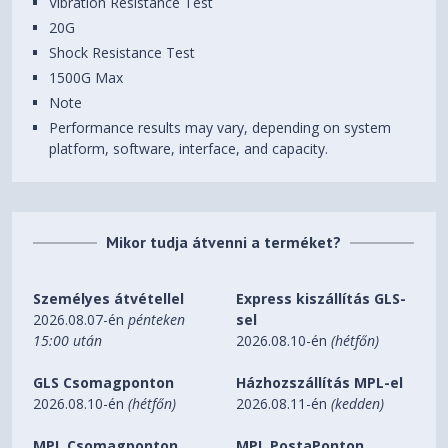
Vibration Resistance Test
20G
Shock Resistance Test
1500G Max
Note
Performance results may vary, depending on system
platform, software, interface, and capacity.
Mikor tudja átvenni a terméket?
Személyes átvétellel
Express kiszállítás GLS-
2026.08.07-én
pénteken
sel
15:00 után
2026.08.10-én
(hétfőn)
GLS Csomagponton
Házhozszállítás MPL-el
2026.08.10-én
(hétfőn)
2026.08.11-én
(kedden)
MPL Csomagponton,
MPL PostaPonton