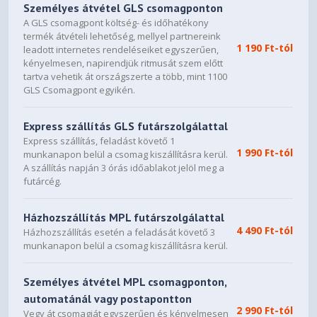
Személyes átvétel GLS csomagponton
A GLS csomagpont költség- és időhatékony
termék átvételi lehetőség, mellyel partnereink
1 190 Ft-tól
leadott internetes rendeléseiket egyszerűen,
kényelmesen, napirendjük ritmusát szem előtt
tartva vehetik át országszerte a több, mint 1100
GLS Csomagpont egyikén.
Express szállítás GLS futárszolgálattal
Express szállítás, feladást követő 1
1 990 Ft-tól
munkanapon belül a csomag kiszállításra kerül.
A szállítás napján 3 órás időablakot jelöl meg a
futárcég.
Házhozszállítás MPL futárszolgálattal
4 490 Ft-tól
Házhozszállítás esetén a feladását követő 3
munkanapon belül a csomag kiszállításra kerül.
Személyes átvétel MPL csomagponton,
automatánál vagy postapontton
2 990 Ft-tól
Vegy át csomagját egyszerűen és kényelmesen