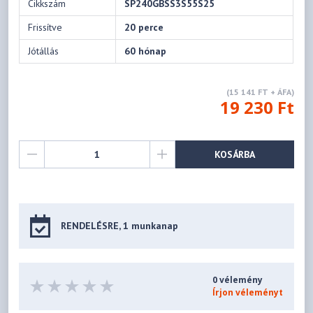
Cikkszám
SP240GBSS3S55S25
Frissítve
20 perce
Jótállás
60 hónap
(15 141 FT + ÁFA)
19 230 Ft
KOSÁRBA
RENDELÉSRE, 1 munkanap
0 vélemény
Írjon véleményt