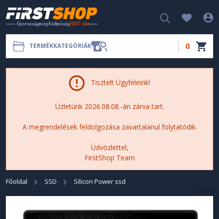
0
TERMÉKKATEGÓRIÁK
Tisztelt Ügyfeleink!
Üzletünk 2026.08.08.-án zárva tart.
A megrendelések feldolgozása zavartalanul folytatódik.
Üdvözlettel,
FirstShop Team
Főoldal
SSD
Silicon Power ssd