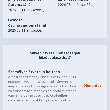
Automatánál
2026.08.11-én
(kedden)
2026.08.11-én
(kedden)
FoxPost
Csomagautomatánál
2026.08.11-én
(kedden)
Milyen átvételi lehetőségek
közül választhat?
Személyes átvétel a boltban
A megrendelt termék(ek)et Üzletünkben (1141
Budapest, Vezér utca 83/B) tudja átvenni. A
Díjmentes
megrendelésről visszaigazoló e-mailt küldünk,
valamint amint a rendelés átvehető telefonon,
vagy SMS-ben jelezzük azt.
Átvételkor
üzletünkben bankkártyával is fizethet
.