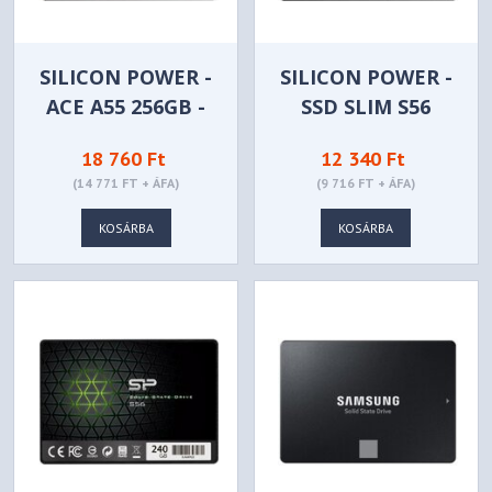
SILICON POWER -
SILICON POWER -
ACE A55 256GB -
SSD SLIM S56
SP256GBSS3A55S25
120GB -
18 760 Ft
12 340 Ft
SP120GBSS3S56B25
(14 771 FT + ÁFA)
(9 716 FT + ÁFA)
KOSÁRBA
KOSÁRBA