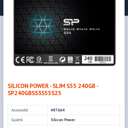
SILICON POWER - SLIM S55 240GB -
SP240GBSS3S55S25
Azonosító
#87664
Gyártó
Silicon Power