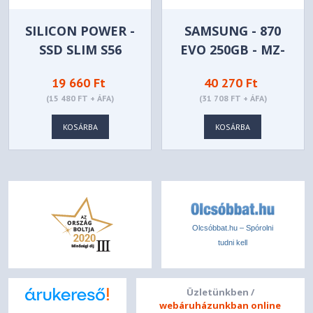
SILICON POWER -
SAMSUNG - 870
SSD SLIM S56
EVO 250GB - MZ-
240GB -
77E250B/EU
19 660 Ft
40 270 Ft
SP240GBSS3S56B25
(15 480 FT + ÁFA)
(31 708 FT + ÁFA)
KOSÁRBA
KOSÁRBA
Olcsóbbat.hu – Spórolni
tudni kell
Üzletünkben /
webáruházunkban online