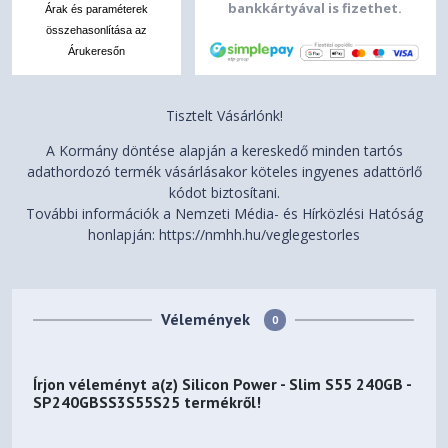
bankkártyával is fizethet.
Árak és paraméterek
összehasonlítása az
Árukeresőn
Tisztelt Vásárlónk!
A Kormány döntése alapján a kereskedő minden tartós
adathordozó termék vásárlásakor köteles ingyenes adattörlő
kódot biztosítani.
További információk a Nemzeti Média- és Hírközlési Hatóság
honlapján: https://nmhh.hu/veglegestorles
Vélemények
0
Írjon véleményt a(z)
Silicon Power - Slim S55 240GB -
SP240GBSS3S55S25
termékről!