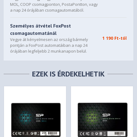
MOL, COOP csomagponton, PostaPontton, vagy
a nap 24 órájában csomagautomatából.
Személyes átvétel FoxPost
csomagautomatánál
1 190 Ft-tól
Vegye át kényelmesen az ország bármely
pontján a FoxPost automatáiban a nap 24
órájában legfeljebb 2 munkanapon belül.
EZEK IS ÉRDEKELHETIK