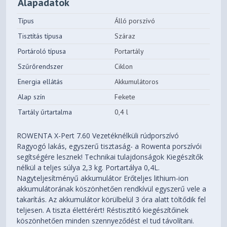
Alapadatok
Típus
Álló porszívó
Tisztítás típusa
Száraz
Portároló típusa
Portartály
Szűrőrendszer
Ciklon
Energia ellátás
Akkumulátoros
Alap szín
Fekete
Tartály űrtartalma
0,4 l
ROWENTA X-Pert 7.60 Vezetéknélküli rúdporszívó
Ragyogó lakás, egyszerű tisztaság- a Rowenta porszívói
segítségére lesznek! Technikai tulajdonságok Kiegészítők
nélkül a teljes súlya 2,3 kg. Portartálya 0,4L.
Nagyteljesítményű akkumulátor Erőteljes lithium-ion
akkumulátorának köszönhetően rendkívül egyszerű vele a
takarítás. Az akkumulátor körülbelül 3 óra alatt töltődik fel
teljesen. A tiszta élettérért! Réstisztító kiegészítőinek
köszönhetően minden szennyeződést el tud távolítani.