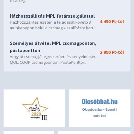
futárcég.
Házhozszállítás MPL futárszolgálattal
4 490 Ft-tól
Házhozszállítás esetén a feladását követő 3
munkanapon belül a csomag kiszállításra kerül.
Személyes átvétel MPL csomagponton,
postapontton
2 990 Ft-tól
Vegy át csomagját egyszerűen és kényelmesen
MOL, COOP csomagponton, PostaPontton.
Olcsóbbat.hu – Spórolni
tudni kell