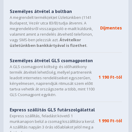
Személyes átvétel a boltban
A megrendelt termék(ek)et Üzletünkben (1141
Budapest, Vezér utca 83/B) tudja átvenni. A
Díjmentes
megrendelésről visszaigazoló e-mailt küldünk,
valamint amint a rendelés átvehető telefonon,
vagy SMS-ben jelezzük azt.
Átvételkor
üzletünkben bankkártyával is fizethet
.
Személyes átvétel GLS csomagponton
A GLS csomagpont költség- és időhatékony
termék átvételi lehetőség, mellyel partnereink
1 190 Ft-tól
leadott internetes rendeléseiket egyszerűen,
kényelmesen, napirendjük ritmusát szem előtt
tartva vehetik át országszerte a több, mint 1100
GLS Csomagpont egyikén.
Express szállítás GLS futárszolgálattal
Express szállítás, feladást követő 1
1 990 Ft-tól
munkanapon belül a csomag kiszállításra kerül.
A szállítás napján 3 órás időablakot jelöl meg a