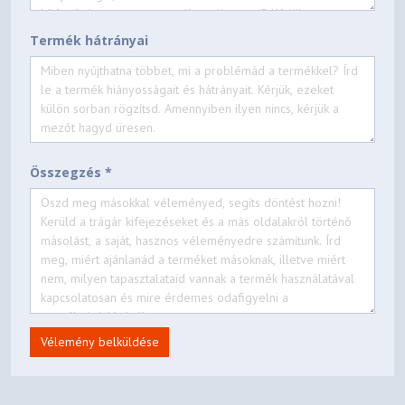
Termék hátrányai
Összegzés *
Vélemény belküldése