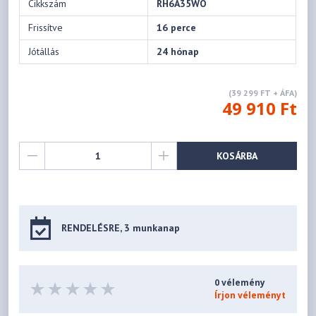
Cikkszám
RH6A35WO
Frissítve
16 perce
Jótállás
24 hónap
(39 299 FT + ÁFA)
49 910 Ft
KOSÁRBA
RENDELÉSRE, 3 munkanap
0 vélemény
Írjon véleményt