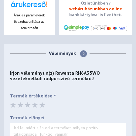
Üzletünkben /
webáruházunkban online
bankkártyával is fizethet.
Árak és paraméterek
összehasonlítása az
Árukeresőn
Vélemények
0
Írjon véleményt a(z)
Rowenta RH6A35WO
vezetéknélküli rúdporszívó
termékről!
Termék értékelése *
Termék előnyei