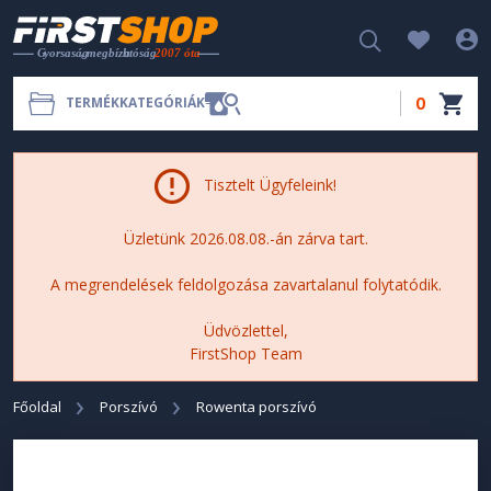
0
TERMÉKKATEGÓRIÁK
Tisztelt Ügyfeleink!
Üzletünk 2026.08.08.-án zárva tart.
A megrendelések feldolgozása zavartalanul folytatódik.
Üdvözlettel,
FirstShop Team
Főoldal
Porszívó
Rowenta porszívó