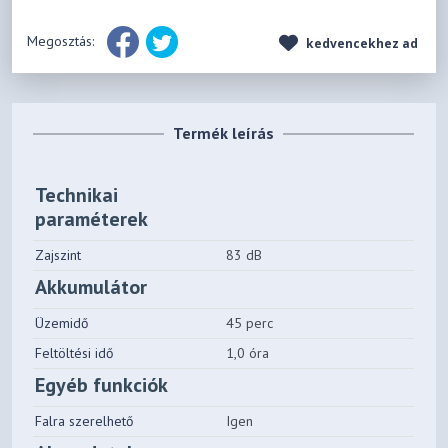
Megosztás:
kedvencekhez ad
Termék leírás
Technikai
paraméterek
Zajszint
83 dB
Akkumulátor
Üzemidő
45 perc
Feltöltési idő
1,0 óra
Egyéb funkciók
Falra szerelhető
Igen