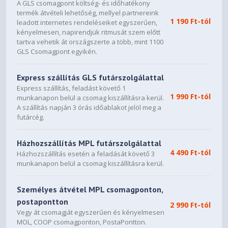
A GLS csomagpont költség- és időhatékony
termék átvételi lehetőség, mellyel partnereink
1 190 Ft-tól
leadott internetes rendeléseiket egyszerűen,
kényelmesen, napirendjük ritmusát szem előtt
tartva vehetik át országszerte a több, mint 1100
GLS Csomagpont egyikén.
Express szállítás GLS futárszolgálattal
Express szállítás, feladást követő 1
1 990 Ft-tól
munkanapon belül a csomag kiszállításra kerül.
A szállítás napján 3 órás időablakot jelöl meg a
futárcég.
Házhozszállítás MPL futárszolgálattal
4 490 Ft-tól
Házhozszállítás esetén a feladását követő 3
munkanapon belül a csomag kiszállításra kerül.
Személyes átvétel MPL csomagponton,
postapontton
2 990 Ft-tól
Vegy át csomagját egyszerűen és kényelmesen
MOL, COOP csomagponton, PostaPontton.