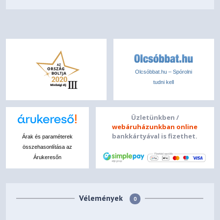
Olcsóbbat.hu – Spórolni
tudni kell
Üzletünkben /
webáruházunkban online
bankkártyával is fizethet.
Árak és paraméterek
összehasonlítása az
Árukeresőn
Vélemények
0