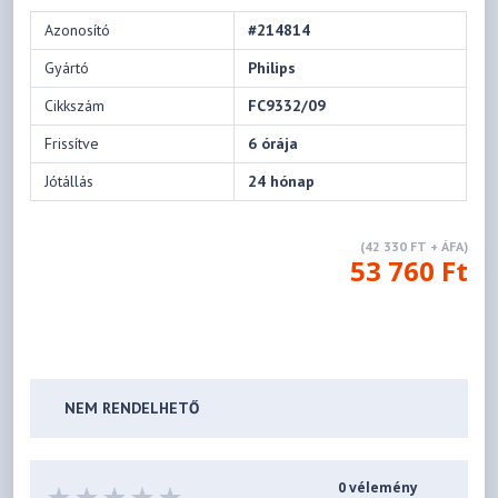
Azonosító
#214814
Gyártó
Philips
Cikkszám
FC9332/09
Frissítve
6 órája
Jótállás
24 hónap
(42 330 FT + ÁFA)
53 760 Ft
NEM RENDELHETŐ
0 vélemény