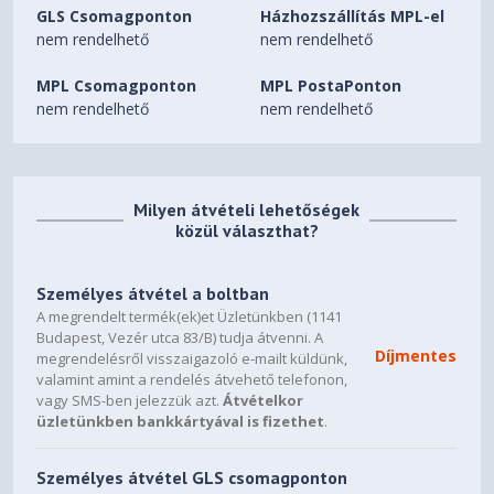
GLS Csomagponton
Házhozszállítás MPL-el
nem rendelhető
nem rendelhető
MPL Csomagponton
MPL PostaPonton
nem rendelhető
nem rendelhető
Milyen átvételi lehetőségek
közül választhat?
Személyes átvétel a boltban
A megrendelt termék(ek)et Üzletünkben (1141
Budapest, Vezér utca 83/B) tudja átvenni. A
Díjmentes
megrendelésről visszaigazoló e-mailt küldünk,
valamint amint a rendelés átvehető telefonon,
vagy SMS-ben jelezzük azt.
Átvételkor
üzletünkben bankkártyával is fizethet
.
Személyes átvétel GLS csomagponton