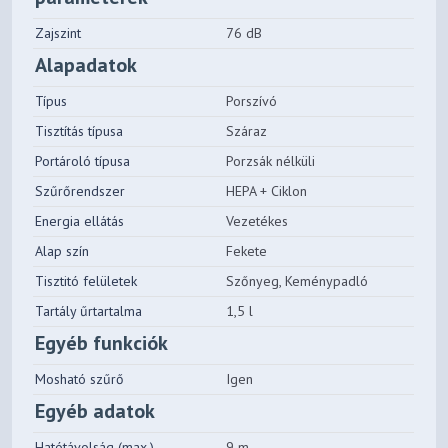
Zajszint
76 dB
Alapadatok
Típus
Porszívó
Tisztítás típusa
Száraz
Portároló típusa
Porzsák nélküli
Szűrőrendszer
HEPA + Ciklon
Energia ellátás
Vezetékes
Alap szín
Fekete
Tisztitó felületek
Szőnyeg, Keménypadló
Tartály űrtartalma
1,5 l
Egyéb funkciók
Mosható szűrő
Igen
Egyéb adatok
Hatótávolság (max.)
9 m