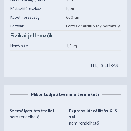
Réstisztító eszköz
Igen
Kábel hosszúság
600 cm
Porzsák
Porzsák nélküli vagy portartály
Fizikai jellemzők
Nettó súly
4,5 kg
Szélesség (max.)
281 mm
Magasság (max.)
247 mm
TELJES LEÍRÁS
Mélység (max.)
410 mm
porzsák nélküli porszívó, Erőteljesebb porfelszívás és
PowerCyclone 5 technológia, AAA energiacímke,
Mikor tudja átvenni a terméket?
Allergénszűrő, TriActive szívófej, bemeneti teljesítmény:
650 W, zajszint: 76 dB, portartály kapacitása: 1,5 liter
Személyes átvétellel
Express kiszállítás GLS-
nem rendelhető
sel
nem rendelhető