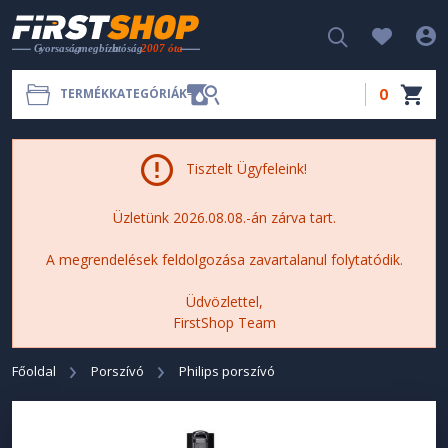
0
TERMÉKKATEGÓRIÁK
Tisztelt Ügyfeleink!
Üzletünk 2026.08.08.-án zárva tart.
A megrendelések feldolgozása zavartalanul folytatódik.
Üdvözlettel,
FirstShop Team
Főoldal
Porszívó
Philips porszívó