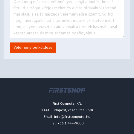
Vélemény belküldése
First Computer Kft.
1141 Budapest, Vezér utca 83/B
Email:
info@firstcomputer.hu
Tel: +36 1 444-9000