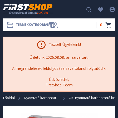
0
TERMÉKKATEGÓRIÁK
Tisztelt Ügyfeleink!
Üzletünk 2026.08.08.-án zárva tart.
A megrendelések feldolgozása zavartalanul folytatódik.
Üdvözlettel,
FirstShop Team
Főoldal
Nyomtató karbantartó KIT
OKI nyomtató karbantartó kit