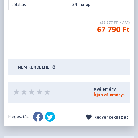
Jótállás
24 hónap
(53 377 FT + ÁFA)
67 790 Ft
NEM RENDELHETŐ
0 vélemény
Írjon véleményt
Megosztás:
kedvencekhez ad