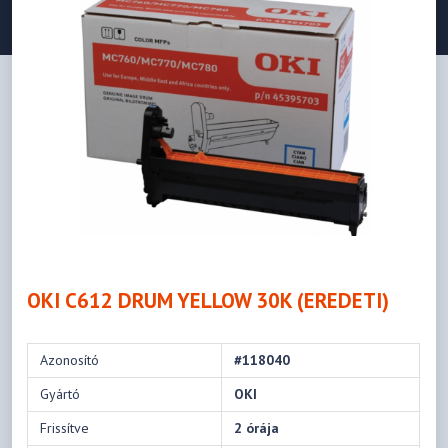
OKI C612 DRUM YELLOW 30K (EREDETI)
Azonosító
#118040
Gyártó
OKI
Frissítve
2 órája