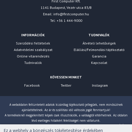
First Computer Kft.
1141 Budapest, Vezér utca 83/B
Email:
info@firstcomputer.hu
Tel: +36 1 444-9000
INFORMÁCIÓK
TUDNIVALÓK
Szerződési feltételek
Átvételi lehetőségek
Adatvédelmi szabályzat
Elállási/Felmondási tájékoztató
Online vitarendezés
Garancia
Tudnivalók
Kapcsolat
KÖVESSEN MINKET
Facebook
Twitter
Instagram
A weboldalon feltüntetett adatok kizárólag tájékoztató jellegűek, nem minősülnek
ajánlattételnek. Az ár és szállítási idő változás jogát fenntartjuk!
A termékeknél megjelenített képek csak illusztrációk, a valóságtól eltérhetnek. Az oldalon
lévő esetleges hibákért felelősséget nem vállalunk.
Eltérés esetén a gyártó által megadott paraméterek érvényesek! Bruttó árainkat 27% ÁFÁ-val
Ez a webhely a böngészés tökéletesítése érdekében
számoljuk!