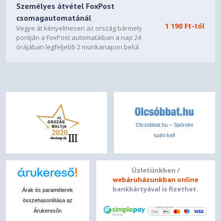
Személyes átvétel FoxPost
csomagautomatánál
1 190 Ft-tól
Vegye át kényelmesen az ország bármely
pontján a FoxPost automatáiban a nap 24
órájában legfeljebb 2 munkanapon belül.
Olcsóbbat.hu – Spórolni
tudni kell
Üzletünkben /
webáruházunkban online
bankkártyával is fizethet.
Árak és paraméterek
összehasonlítása az
Árukeresőn