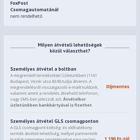
FoxPost
Csomagautomatánál
nem rendelhető
Milyen átvételi lehetőségek
közül választhat?
Személyes átvétel a boltban
A megrendelt termék(ek)et Üzletünkben (1141
Budapest, Vezér utca 83/B) tudja átvenni. A
Díjmentes
megrendelésről visszaigazoló e-mailt küldünk,
valamint amint a rendelés átvehető telefonon,
vagy SMS-ben jelezzük azt.
Átvételkor
üzletünkben bankkártyával is fizethet
.
Személyes átvétel GLS csomagponton
A GLS csomagpont költség- és időhatékony
termék átvételi lehetőség, mellyel partnereink
1 190 Ft-tól
leadott internetes rendeléseiket egyszerűen,