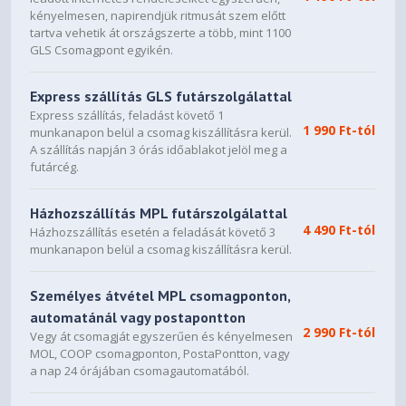
kényelmesen, napirendjük ritmusát szem előtt
tartva vehetik át országszerte a több, mint 1100
GLS Csomagpont egyikén.
Express szállítás GLS futárszolgálattal
Express szállítás, feladást követő 1
1 990 Ft-tól
munkanapon belül a csomag kiszállításra kerül.
A szállítás napján 3 órás időablakot jelöl meg a
futárcég.
Házhozszállítás MPL futárszolgálattal
4 490 Ft-tól
Házhozszállítás esetén a feladását követő 3
munkanapon belül a csomag kiszállításra kerül.
Személyes átvétel MPL csomagponton,
automatánál vagy postapontton
2 990 Ft-tól
Vegy át csomagját egyszerűen és kényelmesen
MOL, COOP csomagponton, PostaPontton, vagy
a nap 24 órájában csomagautomatából.