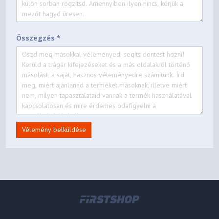
Összegzés *
Vélemény belküldése