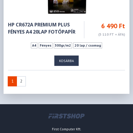
HP CR672A PREMIUM PLUS
6 490 Ft
FÉNYES A4 20LAP FOTÓPAPÍR
(5 110 FT + ÁFA)
A4
Fényes
300gr/m2
20 lap / csomag
KOSÁRBA
1
2
First Computer Kft.