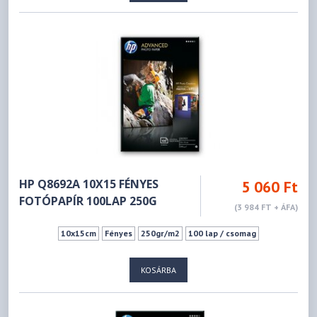
HP Q8692A 10X15 FÉNYES
5 060 Ft
FOTÓPAPÍR 100LAP 250G
(3 984 FT + ÁFA)
10x15cm
Fényes
250gr/m2
100 lap / csomag
KOSÁRBA