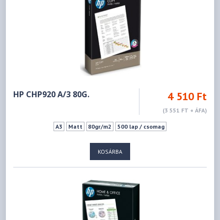
HP CHP920 A/3 80G.
4 510 Ft
(3 551 FT + ÁFA)
A3
Matt
80gr/m2
500 lap / csomag
KOSÁRBA