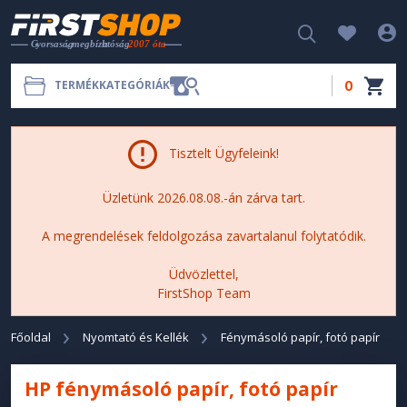
0
TERMÉKKATEGÓRIÁK
Tisztelt Ügyfeleink!
Üzletünk 2026.08.08.-án zárva tart.
A megrendelések feldolgozása zavartalanul folytatódik.
Üdvözlettel,
FirstShop Team
Főoldal
Nyomtató és Kellék
Fénymásoló papír, fotó papír
HP fénymásoló papír, fotó papír