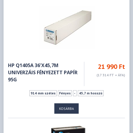
HP Q1405A 36'X45,7M
21 990 Ft
UNIVERZÁIS FÉNYEZETT PAPÍ­R
(17 314 FT + ÁFA)
95G
914 mm széles
Fényes
-
45,7 m hosszú
KOSÁRBA