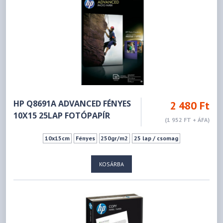
HP Q8691A ADVANCED FÉNYES
2 480 Ft
10X15 25LAP FOTÓPAPÍR
(1 952 FT + ÁFA)
10x15cm
Fényes
250gr/m2
25 lap / csomag
KOSÁRBA