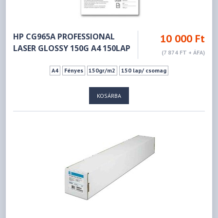
HP CG965A PROFESSIONAL
10 000 Ft
LASER GLOSSY 150G A4 150LAP
(7 874 FT + ÁFA)
A4
Fényes
150gr/m2
150 lap/ csomag
KOSÁRBA