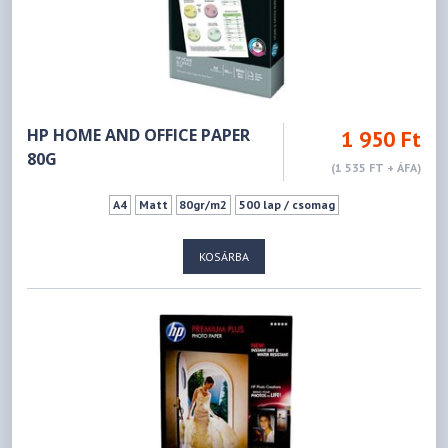
HP HOME AND OFFICE PAPER
1 950 Ft
80G
(1 535 FT + ÁFA)
A4
Matt
80gr/m2
500 lap / csomag
KOSÁRBA