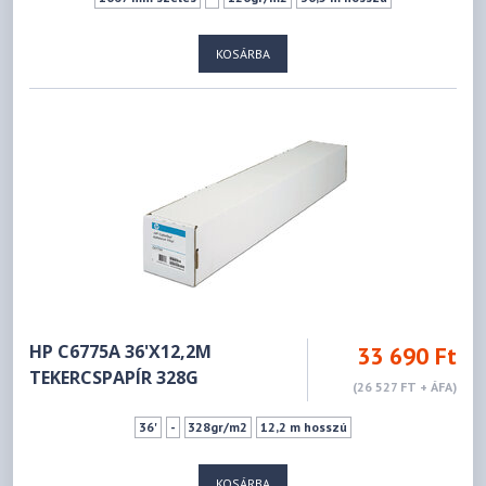
KOSÁRBA
HP C6775A 36'X12,2M
33 690 Ft
TEKERCSPAPÍ­R 328G
(26 527 FT + ÁFA)
36'
-
328gr/m2
12,2 m hosszú
KOSÁRBA