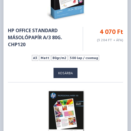
HP OFFICE STANDARD
4 070 Ft
MÁSOLÓPAPÍR A/3 80G.
(3 204 FT + ÁFA)
CHP120
A3
Matt
80gr/m2
500 lap / csomag
KOSÁRBA