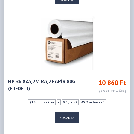
HP 36'X45,7M RAJZPAPÍR 80G
10 860 Ft
(EREDETI)
(8 551 FT + ÁFA)
914 mm széles
-
80gr/m2
45,7 m hosszú
KOSÁRBA