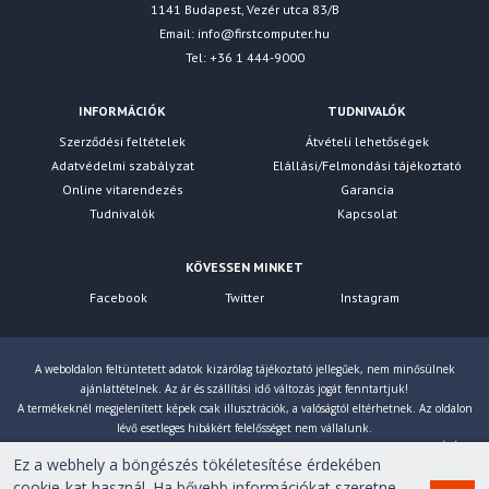
1141 Budapest, Vezér utca 83/B
Email:
info@firstcomputer.hu
Tel: +36 1 444-9000
INFORMÁCIÓK
TUDNIVALÓK
Szerződési feltételek
Átvételi lehetőségek
Adatvédelmi szabályzat
Elállási/Felmondási tájékoztató
Online vitarendezés
Garancia
Tudnivalók
Kapcsolat
KÖVESSEN MINKET
Facebook
Twitter
Instagram
A weboldalon feltüntetett adatok kizárólag tájékoztató jellegűek, nem minősülnek
ajánlattételnek. Az ár és szállítási idő változás jogát fenntartjuk!
A termékeknél megjelenített képek csak illusztrációk, a valóságtól eltérhetnek. Az oldalon
lévő esetleges hibákért felelősséget nem vállalunk.
Eltérés esetén a gyártó által megadott paraméterek érvényesek! Bruttó árainkat 27% ÁFÁ-val
Ez a webhely a böngészés tökéletesítése érdekében
számoljuk!
cookie-kat használ. Ha bővebb információkat szeretne