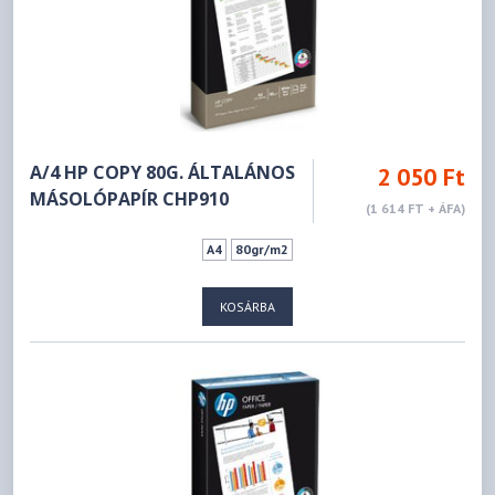
A/4 HP COPY 80G. ÁLTALÁNOS
2 050 Ft
MÁSOLÓPAPÍR CHP910
(1 614 FT + ÁFA)
A4
80gr/m2
KOSÁRBA