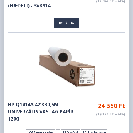
(12 842 FT + ÁFA)
(EREDETI) - 3VK91A
KOSÁRBA
HP Q1414A 42'X30,5M
24 350 Ft
UNIVERZÁLIS VASTAG PAPÍ­R
(19 173 FT + ÁFA)
120G
1067 mm széles
-
120gr/m2
30,5 m hosszú