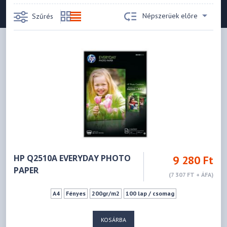
Népszerüek előre
Szűrés
HP Q2510A EVERYDAY PHOTO
9 280 Ft
PAPER
(7 307 FT + ÁFA)
A4
Fényes
200gr/m2
100 lap / csomag
KOSÁRBA