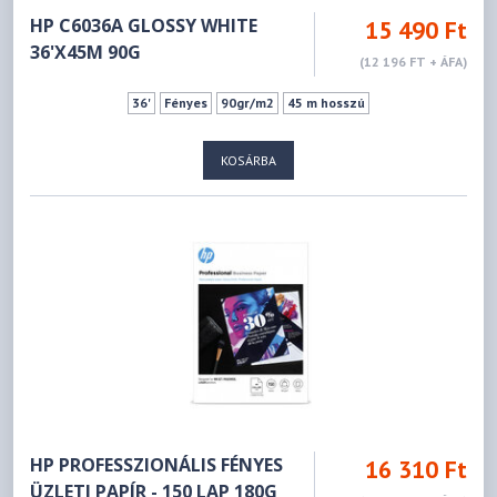
HP C6036A GLOSSY WHITE
15 490 Ft
36'X45M 90G
(12 196 FT + ÁFA)
36'
Fényes
90gr/m2
45 m hosszú
KOSÁRBA
HP PROFESSZIONÁLIS FÉNYES
16 310 Ft
ÜZLETI PAPÍR - 150 LAP 180G