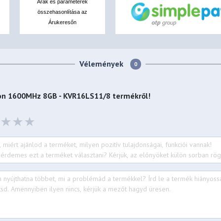
Árak és paraméterek
összehasonlítása az
Árukeresőn
Vélemények
0
on 1600MHz 8GB - KVR16LS11/8
termékről!