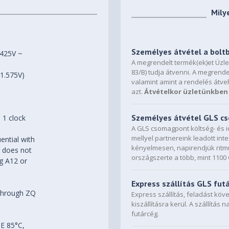
Mily
Személyes átvétel a bolt
.425V ~
A megrendelt termék(ek)et Üzl
83/B) tudja átvenni. A megrende
 1.575V)
valamint amint a rendelés átve
azt.
Átvételkor üzletünkben 
Személyes átvétel GLS 
 1 clock
A GLS csomagpont költség- és i
mellyel partnereink leadott in
uential with
kényelmesen, napirendjük ritmu
h does not
országszerte a több, mint 110
ng A12 or
Express szállítás GLS fut
n through ZQ
Express szállítás, feladást kö
kiszállításra kerül. A szállítás 
futárcég.
SE 85°C,