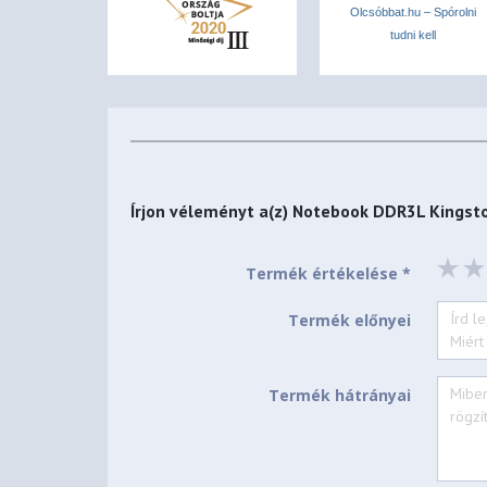
Olcsóbbat.hu – Spórolni
tudni kell
Írjon véleményt a(z)
Notebook DDR3L Kingst
Termék értékelése *
Termék előnyei
Termék hátrányai