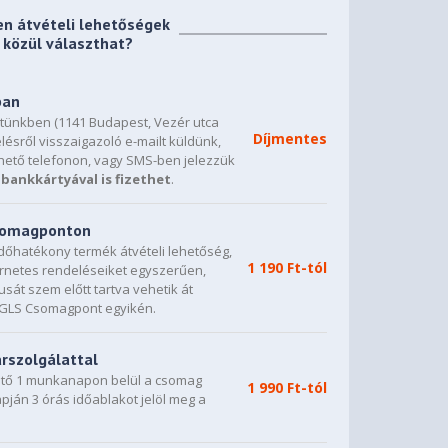
en átvételi lehetőségek
közül választhat?
ban
etünkben (1141 Budapest, Vezér utca
Díjmentes
lésről visszaigazoló e-mailt küldünk,
hető telefonon, vagy SMS-ben jelezzük
bankkártyával is fizethet
.
csomagponton
dőhatékony termék átvételi lehetőség,
1 190 Ft-tól
ternetes rendeléseiket egyszerűen,
sát szem előtt tartva vehetik át
0 GLS Csomagpont egyikén.
árszolgálattal
vető 1 munkanapon belül a csomag
1 990 Ft-tól
napján 3 órás időablakot jelöl meg a