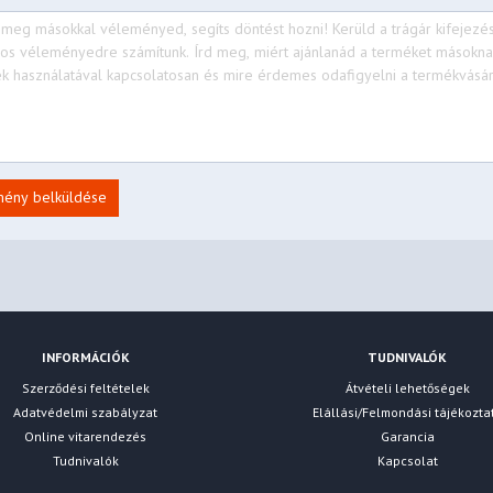
mény belküldése
INFORMÁCIÓK
TUDNIVALÓK
Szerződési feltételek
Átvételi lehetőségek
Adatvédelmi szabályzat
Elállási/Felmondási tájékozta
Online vitarendezés
Garancia
Tudnivalók
Kapcsolat