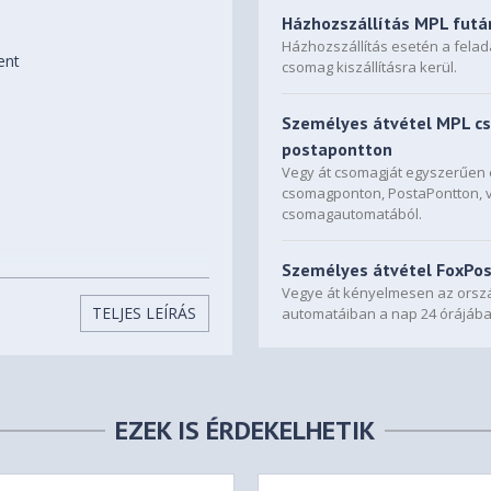
Házhozszállítás MPL futá
Házhozszállítás esetén a fela
ent
csomag kiszállításra kerül.
Személyes átvétel MPL c
postapontton
Vegy át csomagját egyszerűe
csomagponton, PostaPontton, 
csomagautomatából.
Személyes átvétel FoxPo
Vegye át kényelmesen az orszá
TELJES LEÍRÁS
automatáiban a nap 24 órájába
EZEK IS ÉRDEKELHETIK