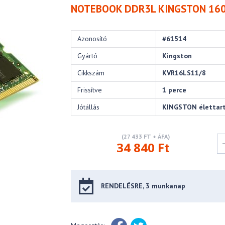
NOTEBOOK DDR3L KINGSTON 160
Azonosító
#61514
Gyártó
Kingston
Cikkszám
KVR16LS11/8
Frissítve
1 perce
Jótállás
KINGSTON élettar
(27 433 FT + ÁFA)
34 840 Ft
RENDELÉSRE, 3 munkanap