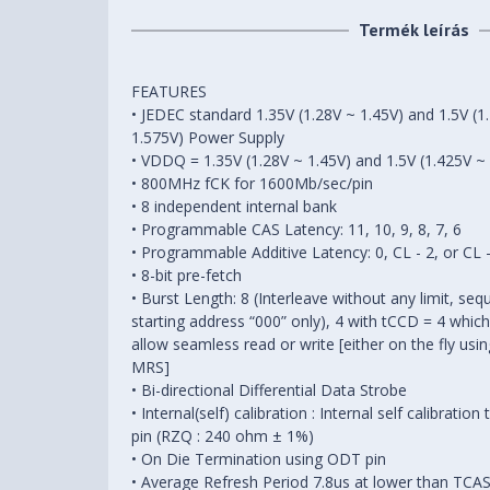
Termék leírás
FEATURES
• JEDEC standard 1.35V (1.28V ~ 1.45V) and 1.5V (1
1.575V) Power Supply
• VDDQ = 1.35V (1.28V ~ 1.45V) and 1.5V (1.425V ~
• 800MHz fCK for 1600Mb/sec/pin
• 8 independent internal bank
• Programmable CAS Latency: 11, 10, 9, 8, 7, 6
• Programmable Additive Latency: 0, CL - 2, or CL -
• 8-bit pre-fetch
• Burst Length: 8 (Interleave without any limit, seq
starting address “000” only), 4 with tCCD = 4 whic
allow seamless read or write [either on the fly usi
MRS]
• Bi-directional Differential Data Strobe
• Internal(self) calibration : Internal self calibratio
pin (RZQ : 240 ohm ± 1%)
• On Die Termination using ODT pin
• Average Refresh Period 7.8us at lower than TCA