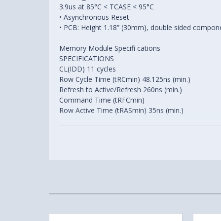
3.9us at 85°C < TCASE < 95°C
• Asynchronous Reset
• PCB: Height 1.18” (30mm), double sided compon
Memory Module Specifi cations
SPECIFICATIONS
CL(IDD) 11 cycles
Row Cycle Time (tRCmin) 48.125ns (min.)
Refresh to Active/Refresh 260ns (min.)
Command Time (tRFCmin)
Row Active Time (tRASmin) 35ns (min.)
Maximum Operating Power (1.35V) = 2.721W*
UL Rating 94 V - 0
Operating Temperature 0o
C to 85oC
Storage Temperature -55o C to +100o