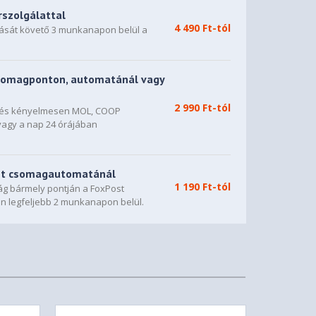
rszolgálattal
4 490 Ft-tól
dását követő 3 munkanapon belül a
somagponton, automatánál vagy
2 990 Ft-tól
n és kényelmesen MOL, COOP
vagy a nap 24 órájában
st csomagautomatánál
1 190 Ft-tól
g bármely pontján a FoxPost
n legfeljebb 2 munkanapon belül.