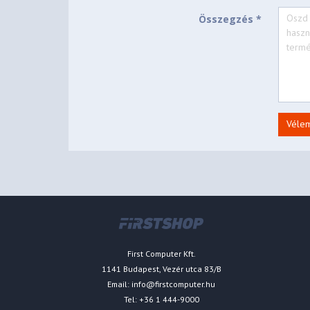
Összegzés *
Véle
First Computer Kft.
1141 Budapest, Vezér utca 83/B
Email:
info@firstcomputer.hu
Tel: +36 1 444-9000