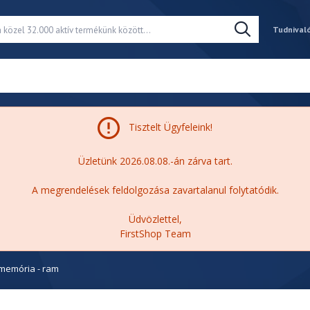
Tudnival
Tisztelt Ügyfeleink!
Üzletünk 2026.08.08.-án zárva tart.
A megrendelések feldolgozása zavartalanul folytatódik.
Üdvözlettel,
FirstShop Team
 memória - ram