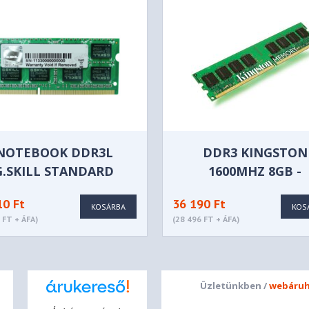
NOTEBOOK DDR3L
DDR3 KINGSTON
G.SKILL STANDARD
1600MHZ 8GB -
IES 1600MHZ 8GB - F3-
KVR16N11/8
10 Ft
36 190 Ft
1600C11S-8GSL
KOSÁRBA
KOS
 FT + ÁFA)
(28 496 FT + ÁFA)
Üzletünkben /
webáruh