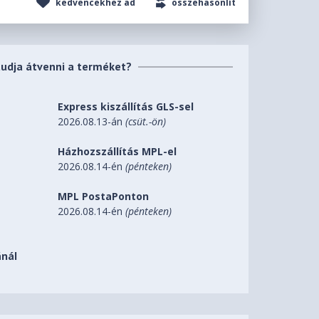
kedvencekhez ad
összehasonlít
tudja átvenni a terméket?
Express kiszállítás GLS-sel
2026.08.13-án
(csüt.-ön)
Házhozszállítás MPL-el
2026.08.14-én
(pénteken)
MPL PostaPonton
2026.08.14-én
(pénteken)
nál