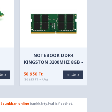
NOTEBOOK DDR4
KINGSTON 3200MHZ 8GB -
KCP432SS8/8
38 930 Ft
ÁRBA
KOSÁRBA
(30 653 FT + ÁFA)
ázunkban online
bankkártyával is fizethet.