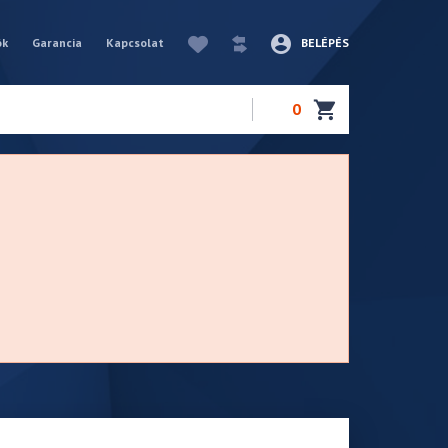
ók
Garancia
Kapcsolat
BELÉPÉS
0