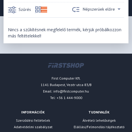
Népszerüek előre
Szűrés
Nincs a szűkítésnek megfelelő termék, kérjük próbálkozzon
más feltételekkel!
First Computer Kft.
1141 Budapest, Vezér utca 83/B
Email:
info@firstcomputer.hu
Tel: +36 1 444-9000
INFORMÁCIÓK
TUDNIVALÓK
Szerződési feltételek
Átvételi lehetőségek
Adatvédelmi szabályzat
Elállási/Felmondási tájékoztató