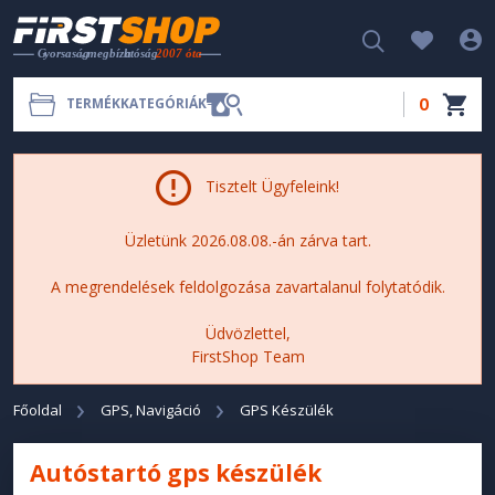
0
TERMÉKKATEGÓRIÁK
Tisztelt Ügyfeleink!
Üzletünk 2026.08.08.-án zárva tart.
A megrendelések feldolgozása zavartalanul folytatódik.
Üdvözlettel,
FirstShop Team
Főoldal
GPS, Navigáció
GPS Készülék
Autóstartó gps készülék