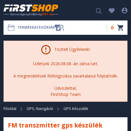
0
TERMÉKKATEGÓRIÁK
Tisztelt Ügyfeleink!
Üzletünk 2026.08.08.-án zárva tart.
A megrendelések feldolgozása zavartalanul folytatódik.
Üdvözlettel,
FirstShop Team
Főoldal
GPS, Navigáció
GPS Készülék
FM transzmitter gps készülék