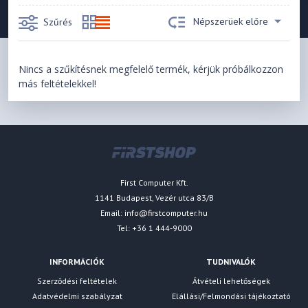
Népszerüek előre
Szűrés
Nincs a szűkítésnek megfelelő termék, kérjük próbálkozzon
más feltételekkel!
First Computer Kft.
1141 Budapest, Vezér utca 83/B
Email:
info@firstcomputer.hu
Tel: +36 1 444-9000
INFORMÁCIÓK
TUDNIVALÓK
Szerződési feltételek
Átvételi lehetőségek
Adatvédelmi szabályzat
Elállási/Felmondási tájékoztató