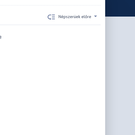
Népszerüek előre
!