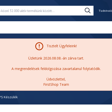
Tudnival
Tisztelt Ügyfeleink!
Üzletünk 2026.08.08.-án zárva tart.
A megrendelések feldolgozása zavartalanul folytatódik.
Üdvözlettel,
FirstShop Team
PS Készülék