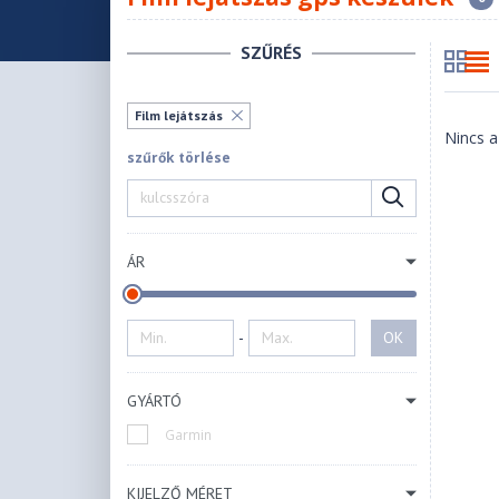
SZŰRÉS
Film lejátszás
Nincs a
szűrők törlése
ÁR
-
OK
GYÁRTÓ
Garmin
KIJELZŐ MÉRET