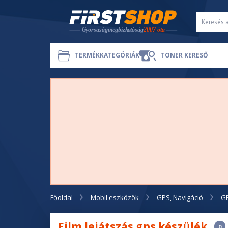
TERMÉKKATEGÓRIÁK
TONER KERESŐ
Főoldal
Mobil eszközök
GPS, Navigáció
G
Film lejátszás gps készülék
0