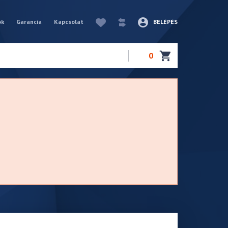
ók
Garancia
Kapcsolat
BELÉPÉS
0