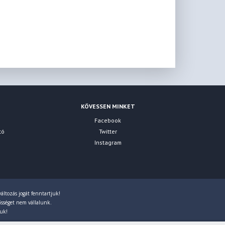
KÖVESSEN MINKET
Facebook
tó
Twitter
Instagram
áltozás jogát fenntartjuk!
lősséget nem vállalunk.
juk!