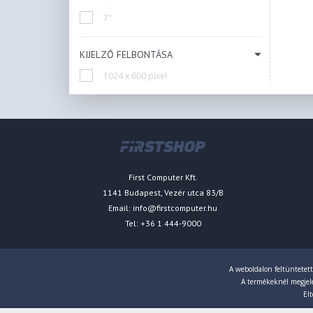
7"
KIJELZŐ FELBONTÁSA
1024 x 600 pixel
First Computer Kft.
1141 Budapest, Vezér utca 83/B
Email:
info@firstcomputer.hu
Tel: +36 1 444-9000
A weboldalon feltüntetett
A termékeknél megjelen
Elt