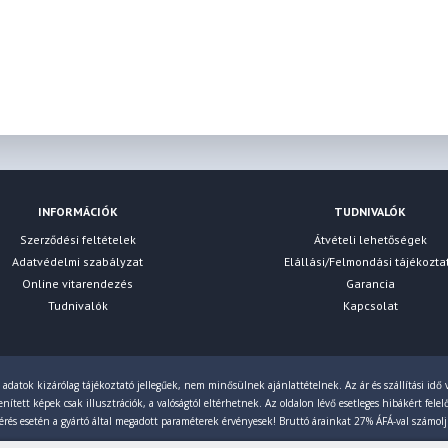
INFORMÁCIÓK
TUDNIVALÓK
Szerződési feltételek
Átvételi lehetőségek
Adatvédelmi szabályzat
Elállási/Felmondási tájékozta
Online vitarendezés
Garancia
Tudnivalók
Kapcsolat
 adatok kizárólag tájékoztató jellegűek, nem minősülnek ajánlattételnek. Az ár és szállítási idő v
ített képek csak illusztrációk, a valóságtól eltérhetnek. Az oldalon lévő esetleges hibákért fele
érés esetén a gyártó által megadott paraméterek érvényesek! Bruttó árainkat 27% ÁFÁ-val számol