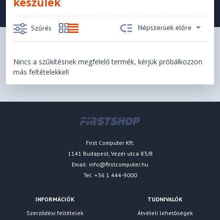
készülék
Népszerüek előre
Szűrés
Nincs a szűkítésnek megfelelő termék, kérjük próbálkozzon
más feltételekkel!
First Computer Kft.
1141 Budapest, Vezér utca 83/B
Email:
info@firstcomputer.hu
Tel: +36 1 444-9000
INFORMÁCIÓK
TUDNIVALÓK
Szerződési feltételek
Átvételi lehetőségek