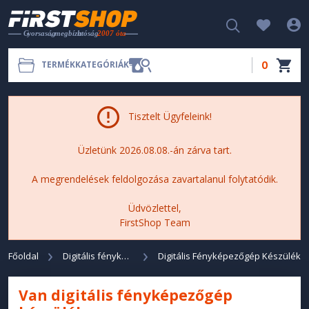
0
TERMÉKKATEGÓRIÁK
Tisztelt Ügyfeleink!
Üzletünk 2026.08.08.-án zárva tart.
A megrendelések feldolgozása zavartalanul folytatódik.
Üdvözlettel,
FirstShop Team
Főoldal
Digitális fényképezőgép
Digitális Fényképezőgép Készülék
Van digitális fényképezőgép