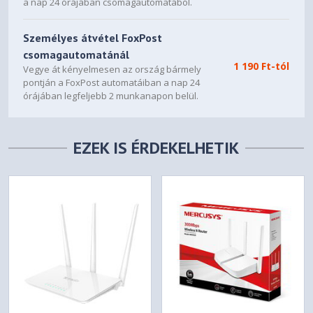
a nap 24 órájában csomagautomatából.
Személyes átvétel FoxPost
csomagautomatánál
1 190 Ft-tól
Vegye át kényelmesen az ország bármely
pontján a FoxPost automatáiban a nap 24
órájában legfeljebb 2 munkanapon belül.
EZEK IS ÉRDEKELHETIK