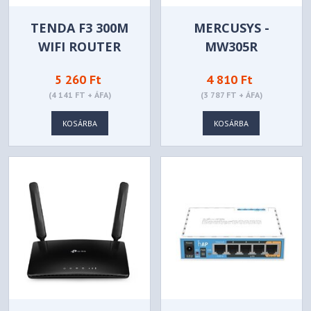
TENDA F3 300M
MERCUSYS -
WIFI ROUTER
MW305R
5 260 Ft
4 810 Ft
(4 141 FT + ÁFA)
(3 787 FT + ÁFA)
KOSÁRBA
KOSÁRBA