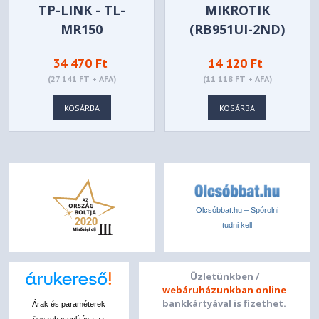
TP-LINK - TL-
MIKROTIK
MR150
(RB951UI-2ND)
HAP ROUTER, 4X
34 470 Ft
14 120 Ft
10/100 LAN,
(27 141 FT + ÁFA)
(11 118 FT + ÁFA)
2.4GHZ, WIRELESS-
B/G/N, INTEGRÁLT
KOSÁRBA
KOSÁRBA
ANTENNA,
PASSZÍV POE
Olcsóbbat.hu – Spórolni
tudni kell
Üzletünkben /
webáruházunkban online
bankkártyával is fizethet.
Árak és paraméterek