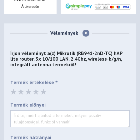
összehasonlítása az
Árukeresőn
Vélemények
0
Írjon véleményt a(z)
Mikrotik (RB941-2nD-TC) hAP
lite router, 3x 10/100 LAN, 2.4Ghz, wireless-b/g/n,
integrált antenna
termékről!
Termék értékelése *
Termék előnyei
Termék hátrányai