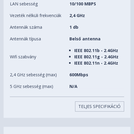
LAN sebesség
10/100 MBPS
Vezeték nélküli frekvenciák
2,4 GHz
Antennák száma
1 db
Antennák típusa
Belső antenna
IEEE 802.11b - 2.4GHz
Wifi szabvány
IEEE 802.11g - 2.4GHz
IEEE 802.11n - 2.4GHz
2,4 GHz sebesség (max)
600Mbps
5 GHz sebesség (max)
N/A
Egyéb csatlakozók
N/A
TELJES SPECIFIKÁCIÓ
Extra tulajdonság
N/A
Súly
1 kg