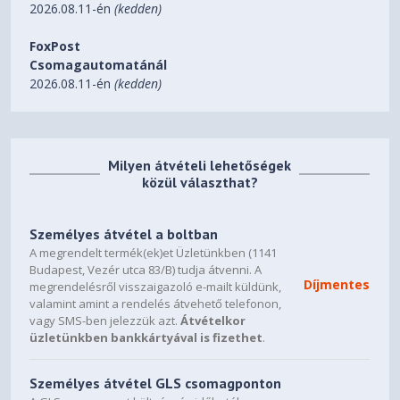
2026.08.11-én
(kedden)
FoxPost
Csomagautomatánál
2026.08.11-én
(kedden)
Milyen átvételi lehetőségek
közül választhat?
Személyes átvétel a boltban
A megrendelt termék(ek)et Üzletünkben (1141
Budapest, Vezér utca 83/B) tudja átvenni. A
Díjmentes
megrendelésről visszaigazoló e-mailt küldünk,
valamint amint a rendelés átvehető telefonon,
vagy SMS-ben jelezzük azt.
Átvételkor
üzletünkben bankkártyával is fizethet
.
Személyes átvétel GLS csomagponton