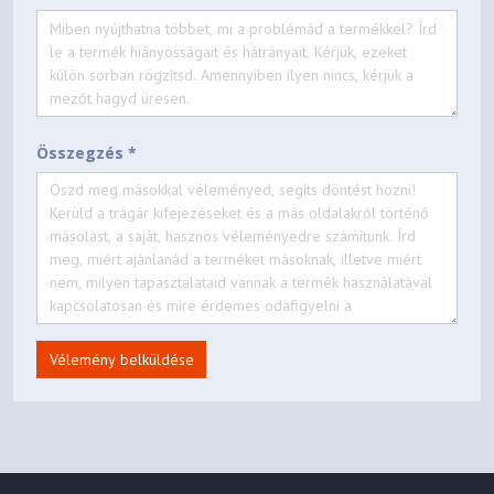
Összegzés *
Vélemény belküldése