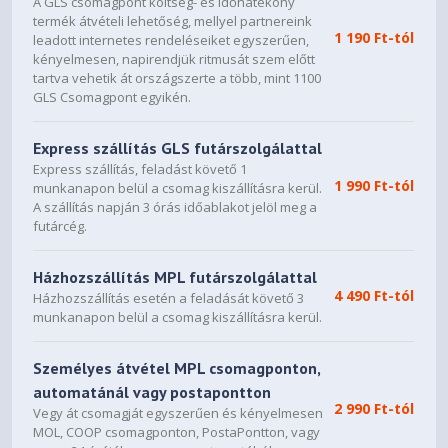
A GLS csomagpont költség- és időhatékony
termék átvételi lehetőség, mellyel partnereink
1 190 Ft-tól
leadott internetes rendeléseiket egyszerűen,
kényelmesen, napirendjük ritmusát szem előtt
tartva vehetik át országszerte a több, mint 1100
GLS Csomagpont egyikén.
Express szállítás GLS futárszolgálattal
Express szállítás, feladást követő 1
1 990 Ft-tól
munkanapon belül a csomag kiszállításra kerül.
A szállítás napján 3 órás időablakot jelöl meg a
futárcég.
Házhozszállítás MPL futárszolgálattal
4 490 Ft-tól
Házhozszállítás esetén a feladását követő 3
munkanapon belül a csomag kiszállításra kerül.
Személyes átvétel MPL csomagponton,
automatánál vagy postapontton
2 990 Ft-tól
Vegy át csomagját egyszerűen és kényelmesen
MOL, COOP csomagponton, PostaPontton, vagy