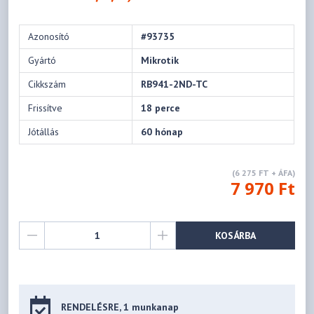
Azonosító
#93735
Gyártó
Mikrotik
Cikkszám
RB941-2ND-TC
Frissítve
18 perce
Jótállás
60 hónap
(6 275 FT + ÁFA)
7 970 Ft
KOSÁRBA
RENDELÉSRE, 1 munkanap