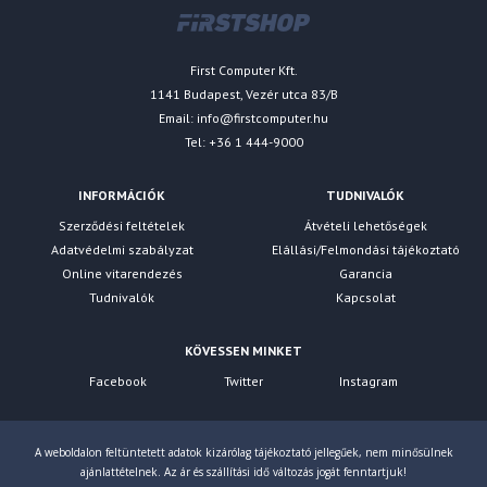
First Computer Kft.
1141 Budapest, Vezér utca 83/B
Email:
info@firstcomputer.hu
Tel: +36 1 444-9000
INFORMÁCIÓK
TUDNIVALÓK
Szerződési feltételek
Átvételi lehetőségek
Adatvédelmi szabályzat
Elállási/Felmondási tájékoztató
Online vitarendezés
Garancia
Tudnivalók
Kapcsolat
KÖVESSEN MINKET
Facebook
Twitter
Instagram
A weboldalon feltüntetett adatok kizárólag tájékoztató jellegűek, nem minősülnek
ajánlattételnek. Az ár és szállítási idő változás jogát fenntartjuk!