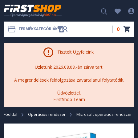
0
TERMÉKKATEGÓRIÁK
Tisztelt Ügyfeleink!
Üzletünk 2026.08.08.-án zárva tart.
A megrendelések feldolgozása zavartalanul folytatódik.
Üdvözlettel,
FirstShop Team
Főoldal
Operációs rendszer
Microsoft operációs rendszer