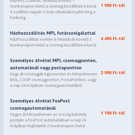
Express szállítás, feladást követő 1
Önt, hogy telepítheti a legújabb rendelkezésre álló verziót
1 990 Ft-tól
munkanapon belül a csomag kiszállításra kerül.
a frissítés előtti beállításokkal.
A szállítás napján 3 órás időablakot jelöl meg a
futárcég.
- Ha a kártevőirtó alkalmazás előfizetése nem érvényes
(lejárt), a Windows eltávolítja az alkalmazást, és
bekapcsolja a Windows Defendert.
Házhozszállítás MPL futárszolgálattal
4 490 Ft-tól
Házhozszállítás esetén a feladását követő 3
- Előfordulhat, hogy a rendszer egyes, a számítógép
munkanapon belül a csomag kiszállításra kerül.
gyártójától származó alkalmazásokat a frissítés előtt
eltávolít.
Személyes átvétel MPL csomagponton,
- Bizonyos harmadik féltől származó alkalmazások esetén
automatánál vagy postapontton
„A Windows 10 beszerzése” alkalmazás ellenőrzi az adott
2 990 Ft-tól
Vegy át csomagját egyszerűen és kényelmesen
alkalmazás kompatibilitását. Amennyiben olyan ismert
MOL, COOP csomagponton, PostaPontton, vagy
probléma áll fenn, amely megakadályozná a frissítést,
a nap 24 órájában csomagautomatából.
erről értesítést kap az ismert problémákat tartalmazó
alkalmazások listájával. Dönthet úgy, hogy elfogadja ezt,
Személyes átvétel FoxPost
és az alkalmazások eltávolításra kerülnek a rendszerből a
csomagautomatánál
frissítés előtt. Kérjük, készítsen másolatot a listáról,
1 190 Ft-tól
Vegye át kényelmesen az ország bármely
mielőtt elfogadja az alkalmazások eltávolítását.
pontján a FoxPost automatáiban a nap 24
órájában legfeljebb 2 munkanapon belül.
- A Microsoft Családbiztonság funkció esetén a helyi
(számítógéphez kapcsolt) fiókkal rendelkező gyermek