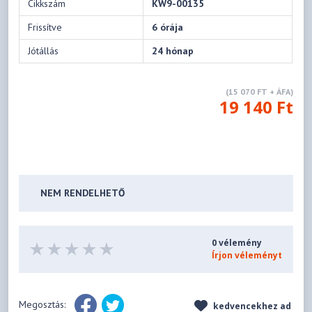
Cikkszám
KW9-00135
Frissítve
6 órája
Jótállás
24 hónap
(15 070 FT + ÁFA)
19 140 Ft
NEM RENDELHETŐ
0 vélemény
Írjon véleményt
Megosztás:
kedvencekhez ad