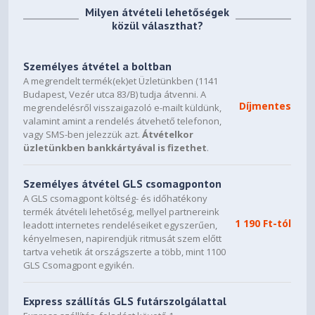
Milyen átvételi lehetőségek
azt, további információért látogasson el a Windows 10
közül választhat?
Kérdések és válaszok oldalra.
- Az alkalmazások, a fájlok és a beállítások nagy része a
Személyes átvétel a boltban
frissítés részeként áttelepítésre kerül. Azonban
A megrendelt termék(ek)et Üzletünkben (1141
előfordulhat, hogy egyes alkalmazások és beállítások
Budapest, Vezér utca 83/B) tudja átvenni. A
esetén az áttelepítés nem -történik meg.
Díjmentes
megrendelésről visszaigazoló e-mailt küldünk,
valamint amint a rendelés átvehető telefonon,
- Kártevőirtó alkalmazások esetén a Windows a frissítés
vagy SMS-ben jelezzük azt.
Átvételkor
során ellenőrzi, hogy a kártevőirtó alkalmazás előfizetése
üzletünkben bankkártyával is fizethet
.
érvényes-e (nem járt-e le), és a program kompatibilis-e.
- Ha a kártevőirtó alkalmazás kompatibilis és friss, az
Személyes átvétel GLS csomagponton
alkalmazás a Windows 10-re történő frissítés során
A GLS csomagpont költség- és időhatékony
megmarad.
termék átvételi lehetőség, mellyel partnereink
1 190 Ft-tól
leadott internetes rendeléseiket egyszerűen,
- Ha a kártevőirtó alkalmazás nem kompatibilis, a
kényelmesen, napirendjük ritmusát szem előtt
Windows eltávolítja az alkalmazást, miközben a
tartva vehetik át országszerte a több, mint 1100
beállításokat megtartja. Ha a frissítés befejezése után a
GLS Csomagpont egyikén.
kártevőirtó alkalmazás szolgáltatója értesíti a Microsoftot,
hogy az Ön aktív előfizetésén elérhetővé tette az
Express szállítás GLS futárszolgálattal
alkalmazás egy kompatibilis verzióját, a Windows értesíti