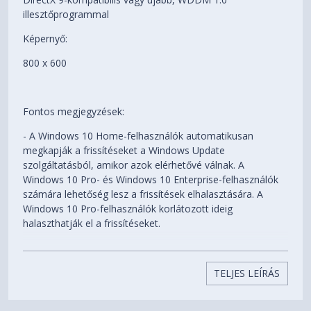
illesztőprogrammal
Képernyő:
800 x 600
Fontos megjegyzések:
- A Windows 10 Home-felhasználók automatikusan
megkapják a frissítéseket a Windows Update
szolgáltatásból, amikor azok elérhetővé válnak. A
Windows 10 Pro- és Windows 10 Enterprise-felhasználók
számára lehetőség lesz a frissítések elhalasztására. A
Windows 10 Pro-felhasználók korlátozott ideig
halaszthatják el a frissítéseket.
- A frissítéshez internetkapcsolat szükséges. A Windows 10
nagy méretű fájl – körülbelül 3 GB –, és az
TELJES LEÍRÁS
internetszolgáltató díjat számíthat fel.
- Az eszközkompatibilitással kapcsolatos, illetve más