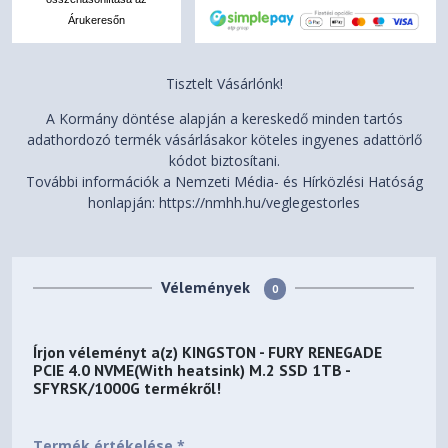
Árukeresőn
Tisztelt Vásárlónk!
A Kormány döntése alapján a kereskedő minden tartós
adathordozó termék vásárlásakor köteles ingyenes adattörlő
kódot biztosítani.
További információk a Nemzeti Média- és Hírközlési Hatóság
honlapján: https://nmhh.hu/veglegestorles
Vélemények
0
Írjon véleményt a(z)
KINGSTON - FURY RENEGADE
PCIE 4.0 NVME(With heatsink) M.2 SSD 1TB -
SFYRSK/1000G
termékről!
Termék értékelése *