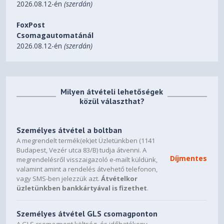
2026.08.12-én
(szerdán)
2,17G Spitze (7–800Hz)
Betrieb
Schwingungsfestigkeit im
FoxPost
20G Spitze (20–1000Hz)
Leerlauf
Csomagautomatánál
2026.08.12-én
(szerdán)
MTBMittlerer Ausfallabstand
1.800.000 Stunden
(MTBF)
Milyen átvételi lehetőségek
közül választhat?
Személyes átvétel a boltban
A megrendelt termék(ek)et Üzletünkben (1141
Budapest, Vezér utca 83/B) tudja átvenni. A
Díjmentes
megrendelésről visszaigazoló e-mailt küldünk,
valamint amint a rendelés átvehető telefonon,
vagy SMS-ben jelezzük azt.
Átvételkor
üzletünkben bankkártyával is fizethet
.
Személyes átvétel GLS csomagponton