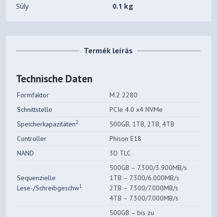
Súly
0.1 kg
Termék leírás
Technische Daten
Formfaktor
M.2 2280
Schnittstelle
PCIe 4.0 x4 NVMe
2
Speicherkapazitäten
500GB, 1TB, 2TB, 4TB
Controller
Phison E18
NAND
3D TLC
500GB – 7.300/3.900MB/s
Sequenzielle
1TB – 7.300/6.000MB/s
1
Lese-/Schreibgeschw
2TB – 7.300/7.000MB/s
4TB – 7.300/7.000MB/s
500GB – bis zu