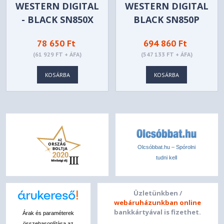
WESTERN DIGITAL
WESTERN DIGITAL
- BLACK SN850X
BLACK SN850P
1TB -
NVME™ SSD FOR
78 650 Ft
694 860 Ft
WDS100T2X0E
PS5® CONSOLES
(61 929 FT + ÁFA)
(547 133 FT + ÁFA)
4TB -
WDBBYV0040BNC-
KOSÁRBA
KOSÁRBA
WRSN
Olcsóbbat.hu – Spórolni
tudni kell
Üzletünkben /
webáruházunkban online
bankkártyával is fizethet.
Árak és paraméterek
összehasonlítása az