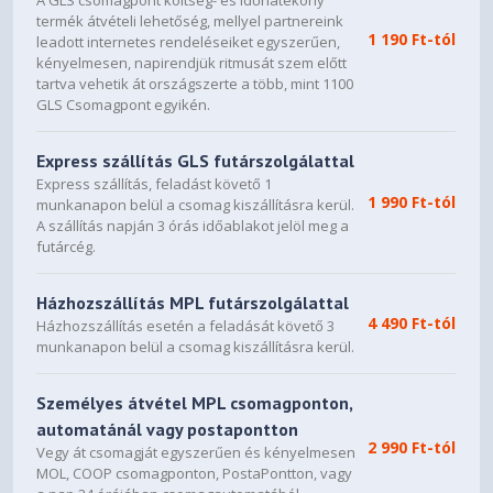
A GLS csomagpont költség- és időhatékony
termék átvételi lehetőség, mellyel partnereink
1 190 Ft-tól
leadott internetes rendeléseiket egyszerűen,
kényelmesen, napirendjük ritmusát szem előtt
tartva vehetik át országszerte a több, mint 1100
GLS Csomagpont egyikén.
Express szállítás GLS futárszolgálattal
Express szállítás, feladást követő 1
1 990 Ft-tól
munkanapon belül a csomag kiszállításra kerül.
A szállítás napján 3 órás időablakot jelöl meg a
futárcég.
Házhozszállítás MPL futárszolgálattal
4 490 Ft-tól
Házhozszállítás esetén a feladását követő 3
munkanapon belül a csomag kiszállításra kerül.
Személyes átvétel MPL csomagponton,
automatánál vagy postapontton
2 990 Ft-tól
Vegy át csomagját egyszerűen és kényelmesen
MOL, COOP csomagponton, PostaPontton, vagy