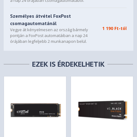
a nap 24 órájában csomagautomatából.
Személyes átvétel FoxPost
csomagautomatánál
1 190 Ft-tól
Vegye át kényelmesen az ország bármely
pontján a FoxPost automatáiban a nap 24
órájában legfeljebb 2 munkanapon belül.
EZEK IS ÉRDEKELHETIK