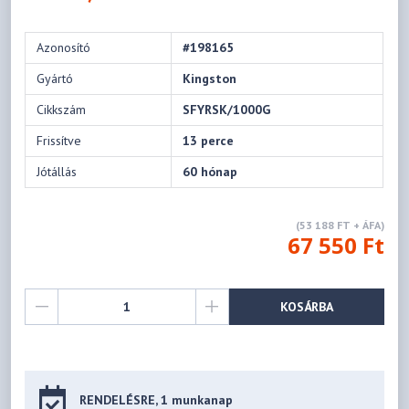
Azonosító
#198165
Gyártó
Kingston
Cikkszám
SFYRSK/1000G
Frissítve
13 perce
Jótállás
60 hónap
(53 188 FT + ÁFA)
67 550 Ft
KOSÁRBA
RENDELÉSRE, 1 munkanap