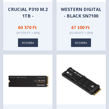
CRUCIAL P310 M.2
WESTERN DIGITAL
1TB -
- BLACK SN7100
CT1000P310SSD8
NVME SSD 1TB -
60 370 Ft
67 100 Ft
WDS100T4X0E-
(47 535 FT + ÁFA)
(52 834 FT + ÁFA)
00CJA0
KOSÁRBA
KOSÁRBA