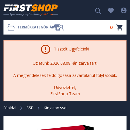
0
TERMÉKKATEGÓRIÁK
Tisztelt Ügyfeleink!
Üzletünk 2026.08.08.-án zárva tart.
A megrendelések feldolgozása zavartalanul folytatódik.
Üdvözlettel,
FirstShop Team
Főoldal
SSD
Kingston ssd