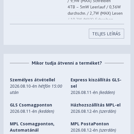
/ 9,9W (MAX) Schreiben
4TB – 5mW Leerlauf / 0,36W
durchschn. / 2,7W (MAX) Lesen
/ 10,2W (MAX) Schreiben
Lagertemperatur
-40°C bis +85°C
TELJES LEÍRÁS
Betriebstemperatur
0°C bis +70°C
Kühlkörper:
80mm x 22mm x 2,21mm
(500GB-1TB)
Mikor tudja átvenni a terméket?
Abmessungen
80mm x 22mm x 3,5mm (2TB-
4TB)
Kühlblech:
Személyes átvétellel
Express kiszállítás GLS-
80mm x 23,67mm x 10,5mm
2026.08.10-én
hétfőn 15:00
sel
után
2026.08.11-én
(kedden)
Kühlkörper:
500GB-1TB – 7g
GLS Csomagponton
Házhozszállítás MPL-el
2TB-4TB – 9,7g
Gewicht
2026.08.11-én
(kedden)
2026.08.12-én
(szerdán)
Kühlblech:
500GB-1TB – 32,1g
MPL Csomagponton,
MPL PostaPonton
2TB-4TB – 34,9g
Automatánál
2026.08.12-én
(szerdán)
Schwingungsfestigkeit im