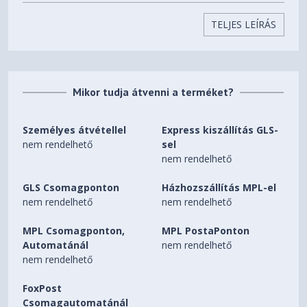
GDDR7
TELJES LEÍRÁS
Memory Interface Width
128-bit
Mikor tudja átvenni a terméket?
Memory Bandwidth (GB/sec)
448 GB/sec
Személyes átvétellel
Express kiszállítás GLS-
Feature Support
nem rendelhető
sel
nem rendelhető
Real-Time Ray Tracing
GLS Csomagponton
Házhozszállítás MPL-el
Yes
nem rendelhető
nem rendelhető
Ray Tracing Cores
MPL Csomagponton,
MPL PostaPonton
4th Generation, 72 TFLOPS
Automatánál
nem rendelhető
nem rendelhető
Tensor Cores
5th Generation, 759 AI TOPS
FoxPost
Csomagautomatánál