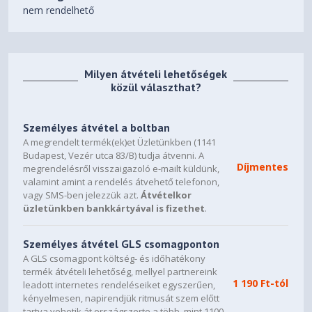
NVIDIA Architecture
nem rendelhető
Blackwell
Microsoft DirectX
Milyen átvételi lehetőségek
12 Ultimate
közül választhat?
NVIDIA DLSS
4
Személyes átvétel a boltban
A megrendelt termék(ek)et Üzletünkben (1141
NVIDIA Ansel
Budapest, Vezér utca 83/B) tudja átvenni. A
Díjmentes
megrendelésről visszaigazoló e-mailt küldünk,
Yes
valamint amint a rendelés átvehető telefonon,
vagy SMS-ben jelezzük azt.
Átvételkor
NVIDIA FreeStyle
üzletünkben bankkártyával is fizethet
.
Yes
Személyes átvétel GLS csomagponton
Bus Support
A GLS csomagpont költség- és időhatékony
PCI Express Gen 5
termék átvételi lehetőség, mellyel partnereink
1 190 Ft-tól
leadott internetes rendeléseiket egyszerűen,
NVIDIA ShadowPlay
kényelmesen, napirendjük ritmusát szem előtt
tartva vehetik át országszerte a több, mint 1100