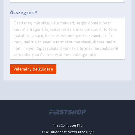
Összegzés *
Vélemény belküldése
First Computer Kft.
1141 Budapest, Vezér utca 83/B