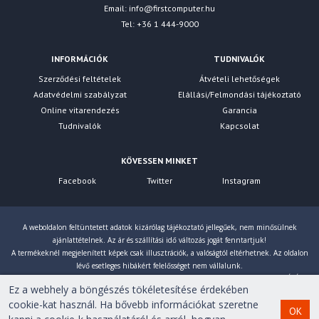
Email:
info@firstcomputer.hu
Tel: +36 1 444-9000
INFORMÁCIÓK
TUDNIVALÓK
Szerződési feltételek
Átvételi lehetőségek
Adatvédelmi szabályzat
Elállási/Felmondási tájékoztató
Online vitarendezés
Garancia
Tudnivalók
Kapcsolat
KÖVESSEN MINKET
Facebook
Twitter
Instagram
A weboldalon feltüntetett adatok kizárólag tájékoztató jellegűek, nem minősülnek
ajánlattételnek. Az ár és szállítási idő változás jogát fenntartjuk!
A termékeknél megjelenített képek csak illusztrációk, a valóságtól eltérhetnek. Az oldalon
lévő esetleges hibákért felelősséget nem vállalunk.
Eltérés esetén a gyártó által megadott paraméterek érvényesek! Bruttó árainkat 27% ÁFÁ-val
Ez a webhely a böngészés tökéletesítése érdekében
számoljuk!
cookie-kat használ. Ha bővebb információkat szeretne
OK