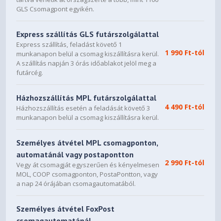
Yes
GLS Csomagpont egyikén.
OS Certification
Express szállítás GLS futárszolgálattal
Windows 11, Linux, FreeBSDx86
Express szállítás, feladást követő 1
1 990 Ft-tól
munkanapon belül a csomag kiszállításra kerül.
NVIDIA Highlights
A szállítás napján 3 órás időablakot jelöl meg a
futárcég.
Yes
NVIDIA G-SYNC™-Ready
Házhozszállítás MPL futárszolgálattal
4 490 Ft-tól
Házhozszállítás esetén a feladását követő 3
Yes
munkanapon belül a csomag kiszállításra kerül.
Game Ready Drivers
Személyes átvétel MPL csomagponton,
Yes
automatánál vagy postapontton
NVIDIA Studio Drivers
2 990 Ft-tól
Vegy át csomagját egyszerűen és kényelmesen
MOL, COOP csomagponton, PostaPontton, vagy
Yes
a nap 24 órájában csomagautomatából.
NVIDIA GPU Boost™
Személyes átvétel FoxPost
Yes
csomagautomatánál