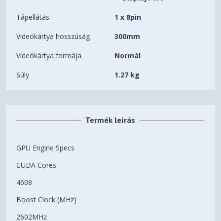
Tápellátás
1 x 8pin
Videókártya hosszúság
300mm
Videókártya formája
Normál
Súly
1.27 kg
Termék leírás
GPU Engine Specs
CUDA Cores
4608
Boost Clock (MHz)
2602MHz