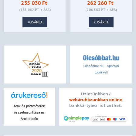
235 030 Ft
262 260 Ft
NE7506TS19T1-
(185 062 FT + ÁFA)
(206 503 FT + ÁFA)
GB2061S
KOSÁRBA
KOSÁRBA
Olcsóbbat.hu – Spórolni
tudni kell
Üzletünkben /
webáruházunkban online
bankkártyával is fizethet.
Árak és paraméterek
összehasonlítása az
Árukeresőn