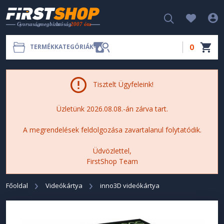
0
TERMÉKKATEGÓRIÁK
Tisztelt Ügyfeleink!
Üzletünk 2026.08.08.-án zárva tart.
A megrendelések feldolgozása zavartalanul folytatódik.
Üdvözlettel,
FirstShop Team
Főoldal
Videókártya
inno3D videókártya