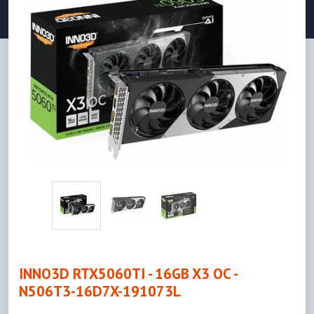
INNO3D RTX5060TI - 16GB X3 OC -
N506T3-16D7X-191073L