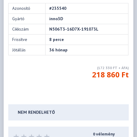
Azonosító
#235540
Gyártó
inno3D
Cikkszám
N506T3-16D7X-191073L
Frissítve
8 perce
Jótállás
36 hónap
(172 330 FT + ÁFA)
218 860 Ft
NEM RENDELHETŐ
0 vélemény