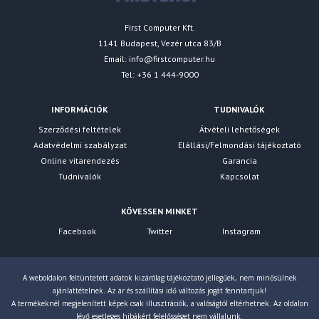
First Computer Kft.
1141 Budapest, Vezér utca 83/B
Email:
info@firstcomputer.hu
Tel: +36 1 444-9000
INFORMÁCIÓK
TUDNIVALÓK
Szerződési feltételek
Átvételi lehetőségek
Adatvédelmi szabályzat
Elállási/Felmondási tájékoztató
Online vitarendezés
Garancia
Tudnivalók
Kapcsolat
KÖVESSEN MINKET
Facebook
Twitter
Instagram
A weboldalon feltüntetett adatok kizárólag tájékoztató jellegűek, nem minősülnek
ajánlattételnek. Az ár és szállítási idő változás jogát fenntartjuk!
A termékeknél megjelenített képek csak illusztrációk, a valóságtól eltérhetnek. Az oldalon
lévő esetleges hibákért felelősséget nem vállalunk.