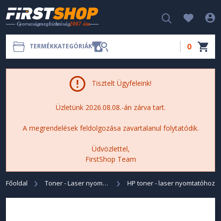
0
TERMÉKKATEGÓRIÁK
Tisztelt Ügyfeleink!
Üzletünk 2026.08.08.-án zárva tart.
A megrendelések feldolgozása zavartalanul folytatódik.
Üdvözlettel,
FirstShop Team
Főoldal
Toner - Laser nyomtatóhoz
HP toner - laser nyomtatóhoz