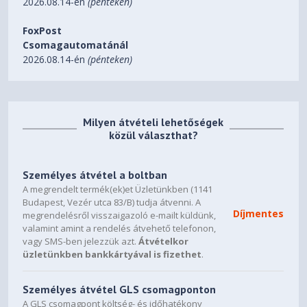
2026.08.14-én
(pénteken)
FoxPost
Csomagautomatánál
2026.08.14-én
(pénteken)
Milyen átvételi lehetőségek
közül választhat?
Személyes átvétel a boltban
A megrendelt termék(ek)et Üzletünkben (1141
Budapest, Vezér utca 83/B) tudja átvenni. A
Díjmentes
megrendelésről visszaigazoló e-mailt küldünk,
valamint amint a rendelés átvehető telefonon,
vagy SMS-ben jelezzük azt.
Átvételkor
üzletünkben bankkártyával is fizethet
.
Személyes átvétel GLS csomagponton
A GLS csomagpont költség- és időhatékony