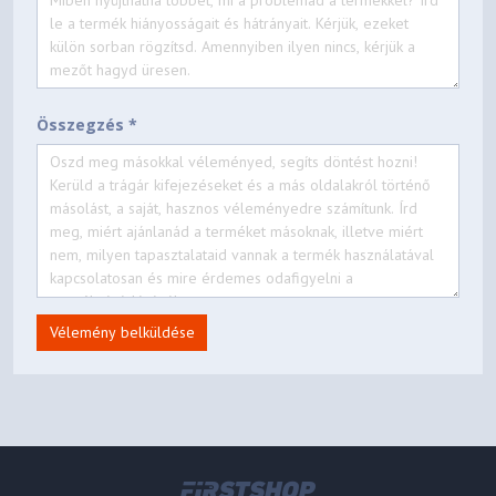
Összegzés *
Vélemény belküldése