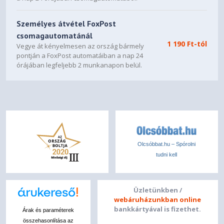
Személyes átvétel FoxPost
csomagautomatánál
1 190 Ft-tól
Vegye át kényelmesen az ország bármely
pontján a FoxPost automatáiban a nap 24
órájában legfeljebb 2 munkanapon belül.
Olcsóbbat.hu – Spórolni
tudni kell
Üzletünkben /
webáruházunkban online
bankkártyával is fizethet.
Árak és paraméterek
összehasonlítása az