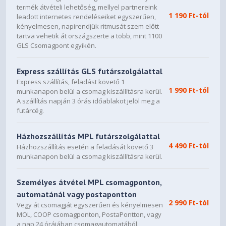
termék átvételi lehetőség, mellyel partnereink
1 190 Ft-tól
leadott internetes rendeléseiket egyszerűen,
kényelmesen, napirendjük ritmusát szem előtt
tartva vehetik át országszerte a több, mint 1100
GLS Csomagpont egyikén.
Express szállítás GLS futárszolgálattal
Express szállítás, feladást követő 1
1 990 Ft-tól
munkanapon belül a csomag kiszállításra kerül.
A szállítás napján 3 órás időablakot jelöl meg a
futárcég.
Házhozszállítás MPL futárszolgálattal
4 490 Ft-tól
Házhozszállítás esetén a feladását követő 3
munkanapon belül a csomag kiszállításra kerül.
Személyes átvétel MPL csomagponton,
automatánál vagy postapontton
2 990 Ft-tól
Vegy át csomagját egyszerűen és kényelmesen
MOL, COOP csomagponton, PostaPontton, vagy
a nap 24 órájában csomagautomatából.