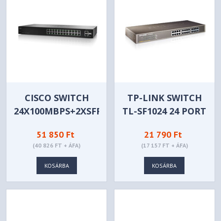
CISCO SWITCH
TP-LINK SWITCH
24X100MBPS+2XSFP
TL-SF1024 24 PORT
SF112-24-EU
51 850 Ft
21 790 Ft
(40 826 FT + ÁFA)
(17 157 FT + ÁFA)
KOSÁRBA
KOSÁRBA