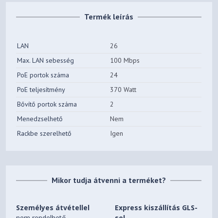
Termék leírás
LAN
26
Max. LAN sebesség
100 Mbps
PoE portok száma
24
PoE teljesítmény
370 Watt
Bővítő portok száma
2
Menedzselhető
Nem
Rackbe szerelhető
Igen
Mikor tudja átvenni a terméket?
Személyes átvétellel
Express kiszállítás GLS-
nem rendelhető
sel