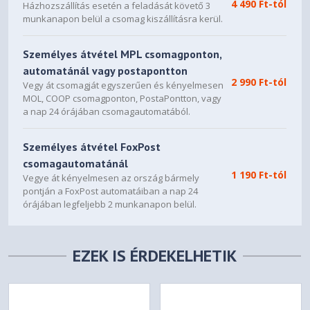
4 490 Ft-tól
Házhozszállítás esetén a feladását követő 3
munkanapon belül a csomag kiszállításra kerül.
Személyes átvétel MPL csomagponton,
automatánál vagy postapontton
2 990 Ft-tól
Vegy át csomagját egyszerűen és kényelmesen
MOL, COOP csomagponton, PostaPontton, vagy
a nap 24 órájában csomagautomatából.
Személyes átvétel FoxPost
csomagautomatánál
1 190 Ft-tól
Vegye át kényelmesen az ország bármely
pontján a FoxPost automatáiban a nap 24
órájában legfeljebb 2 munkanapon belül.
EZEK IS ÉRDEKELHETIK