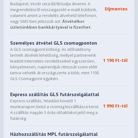
Budapest, Vezér utca 83/B) tudja átvenni. A
Díjmentes
megrendelésről visszaigazoló e-mailt küldünk,
valamint amint a rendelés átvehető telefonon,
vagy SMS-ben jelezzük azt.
Átvételkor
üzletünkben bankkártyával is fizethet
.
Személyes átvétel GLS csomagponton
A GLS csomagpont költség- és időhatékony
termék átvételi lehetőség, mellyel partnereink
1 190 Ft-tól
leadott internetes rendeléseiket egyszerűen,
kényelmesen, napirendjük ritmusát szem előtt
tartva vehetik át országszerte a több, mint 1100
GLS Csomagpont egyikén.
Express szállítás GLS futárszolgálattal
Express szállítás, feladást követő 1
1 990 Ft-tól
munkanapon belül a csomag kiszállításra kerül.
A szállítás napján 3 órás időablakot jelöl meg a
futárcég.
Házhozszállítás MPL futárszolgálattal