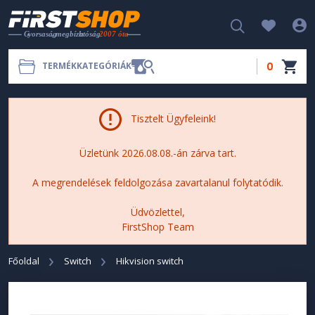
0
TERMÉKKATEGÓRIÁK
Tisztelt Ügyfeleink!
Üzletünk 2026.08.08.-án zárva tart.
A megrendelések feldolgozása zavartalanul folytatódik.
Üdvözlettel,
FirstShop Team
Főoldal
Switch
Hikvision switch