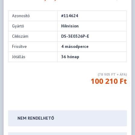
Azonosító
#114624
Gyártó
Hikvision
Cikkszám
DS-3E0326P-E
Frissítve
4 másodperce
Jótállás
36 hónap
(78 905 FT + ÁFA)
100 210 Ft
NEM RENDELHETŐ