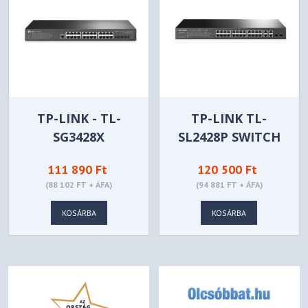
TP-LINK - TL-
TP-LINK TL-
SG3428X
SL2428P SWITCH
111 890 Ft
120 500 Ft
(88 102 FT + ÁFA)
(94 881 FT + ÁFA)
KOSÁRBA
KOSÁRBA