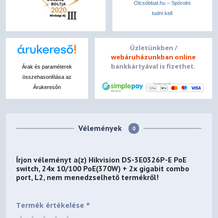
Olcsóbbat.hu – Spórolni
tudni kell
Üzletünkben /
webáruházunkban online
bankkártyával is fizethet.
Árak és paraméterek
összehasonlítása az
Árukeresőn
Vélemények
0
Írjon véleményt a(z)
Hikvision DS-3E0326P-E PoE
switch, 24x 10/100 PoE(370W) + 2x gigabit combo
port, L2, nem menedzselhető
termékről!
Termék értékelése *