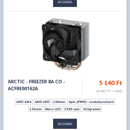
KOSÁRBA
ARCTIC - FREEZER 8A CO -
5 140 Ft
ACFRE00162A
(4 047 FT + ÁFA)
AMD AM4
AMD AM5
100mm
4pin (PWM) - szabályozható
136mm
Nincs LED
2300 rpm
420gramm
KOSÁRBA