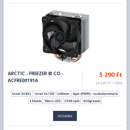
ARCTIC - FREEZER 8I CO -
5 290 Ft
ACFRE00191A
(4 165 FT + ÁFA)
Intel S1851
Intel S1700
100mm
4pin (PWM) - szabályozható
136mm
Nincs LED
2300 rpm
420gramm
KOSÁRBA