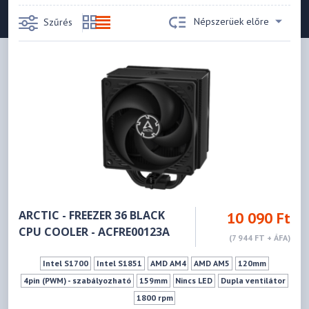
Népszerüek előre
Szűrés
ARCTIC - FREEZER 36 BLACK
10 090 Ft
CPU COOLER - ACFRE00123A
(7 944 FT + ÁFA)
Intel S1700
Intel S1851
AMD AM4
AMD AM5
120mm
4pin (PWM) - szabályozható
159mm
Nincs LED
Dupla ventilátor
1800 rpm