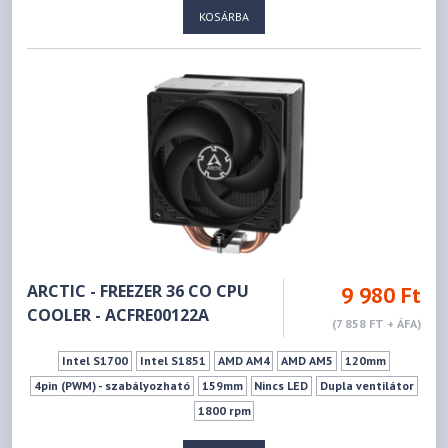
KOSÁRBA
ARCTIC - FREEZER 36 CO CPU
9 980 Ft
COOLER - ACFRE00122A
(7 858 FT + ÁFA)
Intel S1700
Intel S1851
AMD AM4
AMD AM5
120mm
4pin (PWM) - szabályozható
159mm
Nincs LED
Dupla ventilátor
1800 rpm