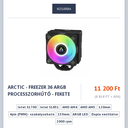
KOSÁRBA
ARCTIC - FREEZER 36 ARGB
11 200 Ft
PROCESSZORHŰTŐ - FEKETE
(8 818 FT + ÁFA)
Intel S1700
Intel S1851
AMD AM4
AMD AM5
120mm
4pin (PWM) - szabályozható
159mm
ARGB LED
Dupla ventilátor
2000 rpm