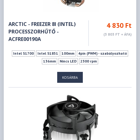
ARCTIC - FREEZER 8I (INTEL)
4 830 Ft
PROCESSZORHŰTŐ -
(3 803 FT + ÁFA)
ACFRE00190A
Intel S1700
Intel S1851
100mm
4pin (PWM) - szabályozható
136mm
Nincs LED
2300 rpm
KOSÁRBA