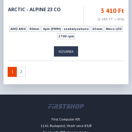
ARCTIC - ALPINE 23 CO
3 410 Ft
(2 685 FT + ÁFA)
AMD AM4
90mm
4pin (PWM) - szabályozható
65mm
Nincs LED
2700 rpm
KOSÁRBA
1
2
First Computer Kft.
1141 Budapest, Vezér utca 83/B