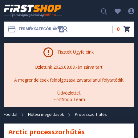
0
TERMÉKKATEGÓRIÁK
Tisztelt Ügyfeleink!
Üzletünk 2026.08.08.-án zárva tart.
A megrendelések feldolgozása zavartalanul folytatódik.
Üdvözlettel,
FirstShop Team
Főoldal
Hűtési megoldások
Processzorhűtés
Arctic processzorhűtés