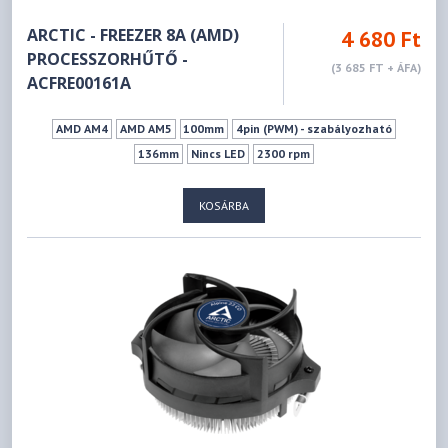
ARCTIC - FREEZER 8A (AMD)
4 680 Ft
PROCESSZORHŰTŐ -
(3 685 FT + ÁFA)
ACFRE00161A
AMD AM4
AMD AM5
100mm
4pin (PWM) - szabályozható
136mm
Nincs LED
2300 rpm
KOSÁRBA