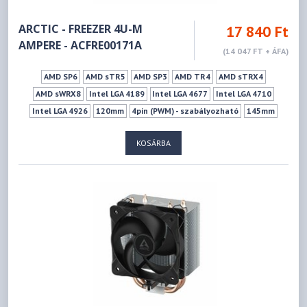
ARCTIC - FREEZER 4U-M
17 840 Ft
AMPERE - ACFRE00171A
(14 047 FT + ÁFA)
AMD SP6
AMD sTR5
AMD SP3
AMD TR4
AMD sTRX4
AMD sWRX8
Intel LGA 4189
Intel LGA 4677
Intel LGA 4710
Intel LGA 4926
120mm
4pin (PWM) - szabályozható
145mm
Nincs LED
Dupla ventilátor
40dB
2300 rpm
1275gramm
KOSÁRBA