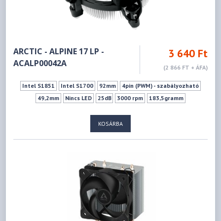
ARCTIC - ALPINE 17 LP -
3 640 Ft
ACALP00042A
(2 866 FT + ÁFA)
Intel S1851
Intel S1700
92mm
4pin (PWM) - szabályozható
49,2mm
Nincs LED
25dB
3000 rpm
183,5gramm
KOSÁRBA