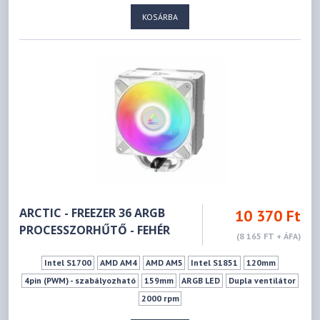
KOSÁRBA
ARCTIC - FREEZER 36 ARGB
10 370 Ft
PROCESSZORHŰTŐ - FEHÉR
(8 165 FT + ÁFA)
Intel S1700
AMD AM4
AMD AM5
Intel S1851
120mm
4pin (PWM) - szabályozható
159mm
ARGB LED
Dupla ventilátor
2000 rpm