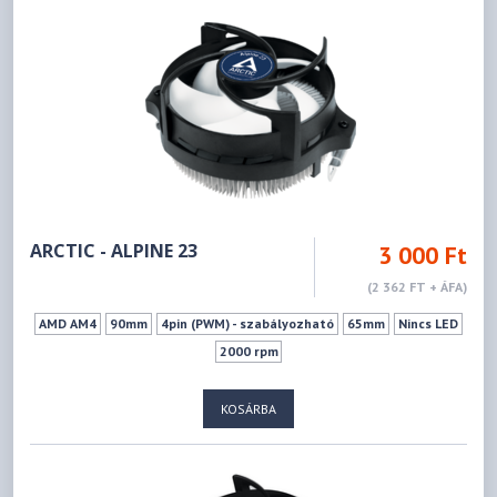
ARCTIC - ALPINE 23
3 000 Ft
(2 362 FT + ÁFA)
AMD AM4
90mm
4pin (PWM) - szabályozható
65mm
Nincs LED
2000 rpm
KOSÁRBA