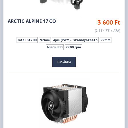
ARCTIC ALPINE 17 CO
3 600 Ft
(2 834 FT + ÁFA)
Intel S1700
92mm
4pin (PWM) - szabályozható
77mm
Nincs LED
2700 rpm
KOSÁRBA