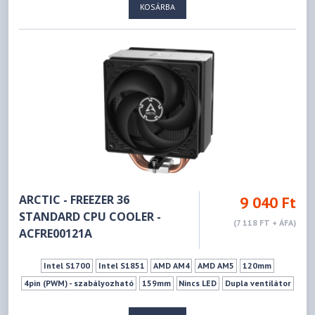
KOSÁRBA
ARCTIC - FREEZER 36
9 040 Ft
STANDARD CPU COOLER -
(7 118 FT + ÁFA)
ACFRE00121A
Intel S1700
Intel S1851
AMD AM4
AMD AM5
120mm
4pin (PWM) - szabályozható
159mm
Nincs LED
Dupla ventilátor