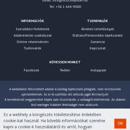
Email:
info@firstcomputer.hu
Tel: +36 1 444-9000
INFORMÁCIÓK
TUDNIVALÓK
Szerződési feltételek
Átvételi lehetőségek
Adatvédelmi szabályzat
Elállási/Felmondási tájékoztató
Online vitarendezés
Garancia
Tudnivalók
Kapcsolat
KÖVESSEN MINKET
Facebook
Twitter
Instagram
A weboldalon feltüntetett adatok kizárólag tájékoztató jellegűek, nem minősülnek
ajánlattételnek. Az ár és szállítási idő változás jogát fenntartjuk!
A termékeknél megjelenített képek csak illusztrációk, a valóságtól eltérhetnek. Az oldalon
lévő esetleges hibákért felelősséget nem vállalunk.
Eltérés esetén a gyártó által megadott paraméterek érvényesek! Bruttó árainkat 27% ÁFÁ-val
Ez a webhely a böngészés tökéletesítése érdekében
számoljuk!
cookie-kat használ. Ha bővebb információkat szeretne
OK
kapni a cookie-k használatáról és arról, hogyan
Copyright © 2007-2026 First Computer Kft. Minden jog