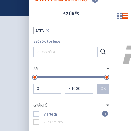
SZŰRÉS
SATA
szűrők törlése
ÁR
-
OK
GYÁRTÓ
1
Startech
Supermicro