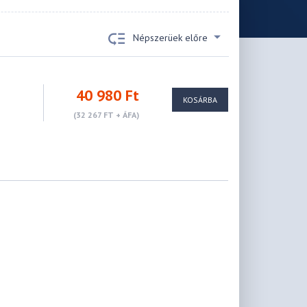
Népszerüek előre
40 980 Ft
KOSÁRBA
(32 267 FT + ÁFA)