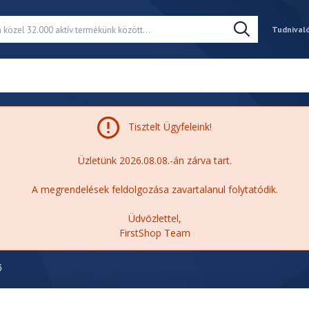
Tudnival
Tisztelt Ügyfeleink!
Üzletünk 2026.08.08.-án zárva tart.
A megrendelések feldolgozása zavartalanul folytatódik.
Üdvözlettel,
FirstShop Team
ő