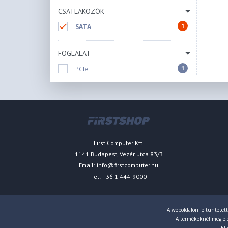
CSATLAKOZÓK
1
SATA
FOGLALAT
1
PCIe
First Computer Kft.
1141 Budapest, Vezér utca 83/B
Email:
info@firstcomputer.hu
Tel: +36 1 444-9000
A weboldalon feltüntetett
A termékeknél megjelen
Elt