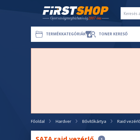
TERMÉKKATEGÓRIÁK
TONER KERESŐ
Főoldal
Hardver
Bővítőkártya
Raid vezérl
SATA raid vezérlő
1