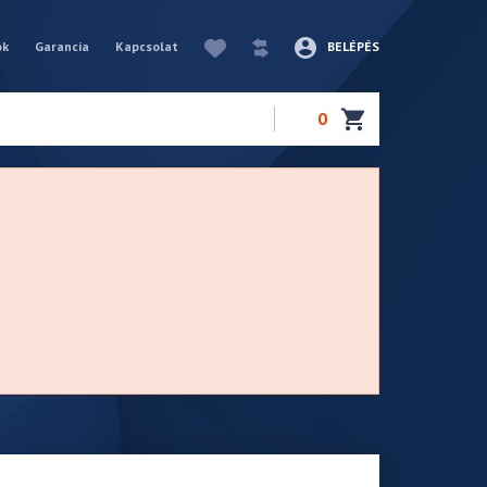
ók
Garancia
Kapcsolat
BELÉPÉS
0