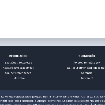
INFORMÁCIÓK
TUDNIVALÓK
Szerződési feltételek
Átvételi lehetőségek
Adatvédelmi szabályzat
Elállási/Felmondási tájékozta
Online vitarendezés
Garancia
Tudnivalók
Kapcsolat
 adatok kizárólag tájékoztató jellegűek, nem minősülnek ajánlattételnek. Az ár és szállítási idő v
ített képek csak illusztrációk, a valóságtól eltérhetnek. Az oldalon lévő esetleges hibákért fele
érés esetén a gyártó által megadott paraméterek érvényesek! Bruttó árainkat 27% ÁFÁ-val számol