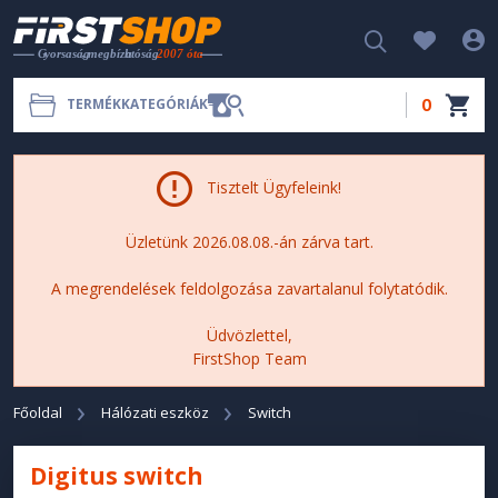
0
TERMÉKKATEGÓRIÁK
Tisztelt Ügyfeleink!
Üzletünk 2026.08.08.-án zárva tart.
A megrendelések feldolgozása zavartalanul folytatódik.
Üdvözlettel,
FirstShop Team
Főoldal
Hálózati eszköz
Switch
Digitus switch