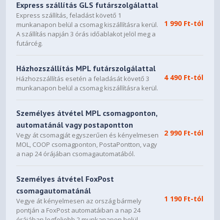
Express szállítás GLS futárszolgálattal
Express szállítás, feladást követő 1
1 990 Ft-tól
munkanapon belül a csomag kiszállításra kerül.
A szállítás napján 3 órás időablakot jelöl meg a
futárcég.
Házhozszállítás MPL futárszolgálattal
4 490 Ft-tól
Házhozszállítás esetén a feladását követő 3
munkanapon belül a csomag kiszállításra kerül.
Személyes átvétel MPL csomagponton,
automatánál vagy postapontton
2 990 Ft-tól
Vegy át csomagját egyszerűen és kényelmesen
MOL, COOP csomagponton, PostaPontton, vagy
a nap 24 órájában csomagautomatából.
Személyes átvétel FoxPost
csomagautomatánál
1 190 Ft-tól
Vegye át kényelmesen az ország bármely
pontján a FoxPost automatáiban a nap 24
órájában legfeljebb 2 munkanapon belül.