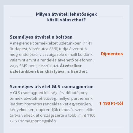
Milyen átvételi lehetőségek
közül választhat?
Személyes átvétel a boltban
A megrendelt termék(ek)et Üzletünkben (1141
Budapest, Vezér utca 83/B) tudja átvenni. A
Díjmentes
megrendelésről visszaigazoló e-mailt küldünk,
valamint amint a rendelés átvehető telefonon,
vagy SMS-ben jelezzük azt.
Átvételkor
üzletünkben bankkártyával is fizethet
.
Személyes átvétel GLS csomagponton
A GLS csomagpont költség- és időhatékony
termék átvételi lehetőség, mellyel partnereink
1 190 Ft-tól
leadott internetes rendeléseiket egyszerűen,
kényelmesen, napirendjük ritmusát szem előtt
tartva vehetik át országszerte a több, mint 1100
GLS Csomagpont egyikén.