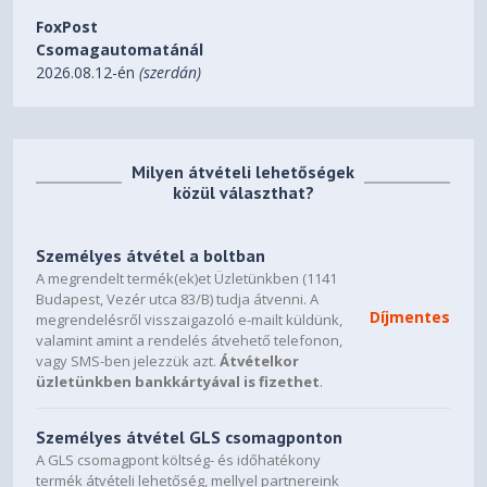
FoxPost
Csomagautomatánál
2026.08.12-én
(szerdán)
Milyen átvételi lehetőségek
közül választhat?
Személyes átvétel a boltban
A megrendelt termék(ek)et Üzletünkben (1141
Budapest, Vezér utca 83/B) tudja átvenni. A
Díjmentes
megrendelésről visszaigazoló e-mailt küldünk,
valamint amint a rendelés átvehető telefonon,
vagy SMS-ben jelezzük azt.
Átvételkor
üzletünkben bankkártyával is fizethet
.
Személyes átvétel GLS csomagponton
A GLS csomagpont költség- és időhatékony
termék átvételi lehetőség, mellyel partnereink