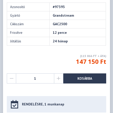
Azonosító
#97393
Gyártó
Grandstream
Cikkszám
GAC2500
Frissítve
12 perce
Jótállás
24 hónap
(115 866 FT + ÁFA)
147 150 Ft
KOSÁRBA
RENDELÉSRE, 1 munkanap