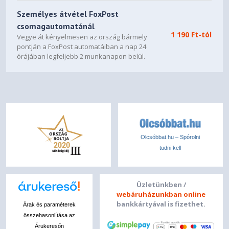
Személyes átvétel FoxPost
csomagautomatánál
1 190 Ft-tól
Vegye át kényelmesen az ország bármely
pontján a FoxPost automatáiban a nap 24
órájában legfeljebb 2 munkanapon belül.
Olcsóbbat.hu – Spórolni
tudni kell
Üzletünkben /
webáruházunkban online
bankkártyával is fizethet.
Árak és paraméterek
összehasonlítása az
Árukeresőn