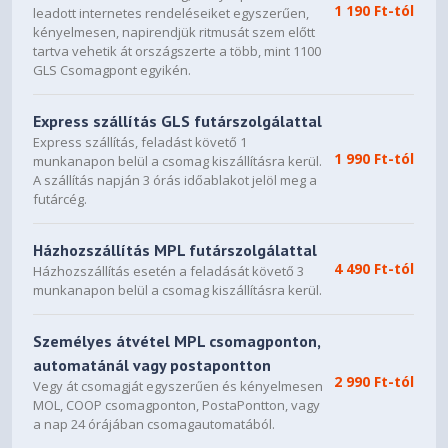
1 190 Ft-tól
leadott internetes rendeléseiket egyszerűen,
kényelmesen, napirendjük ritmusát szem előtt
tartva vehetik át országszerte a több, mint 1100
GLS Csomagpont egyikén.
Express szállítás GLS futárszolgálattal
Express szállítás, feladást követő 1
1 990 Ft-tól
munkanapon belül a csomag kiszállításra kerül.
A szállítás napján 3 órás időablakot jelöl meg a
futárcég.
Házhozszállítás MPL futárszolgálattal
4 490 Ft-tól
Házhozszállítás esetén a feladását követő 3
munkanapon belül a csomag kiszállításra kerül.
Személyes átvétel MPL csomagponton,
automatánál vagy postapontton
2 990 Ft-tól
Vegy át csomagját egyszerűen és kényelmesen
MOL, COOP csomagponton, PostaPontton, vagy
a nap 24 órájában csomagautomatából.