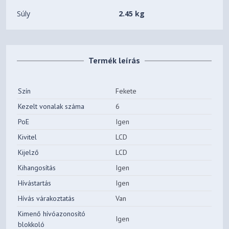
Súly
2.45 kg
Termék leírás
Szín
Fekete
Kezelt vonalak száma
6
PoE
Igen
Kivitel
LCD
Kijelző
LCD
Kihangosítás
Igen
Hívástartás
Igen
Hívás várakoztatás
Van
Kimenő hívóazonosító
Igen
blokkoló