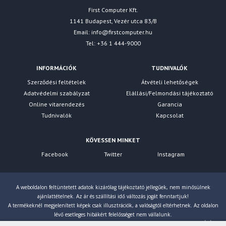
First Computer Kft.
1141 Budapest, Vezér utca 83/B
Email:
info@firstcomputer.hu
Tel: +36 1 444-9000
INFORMÁCIÓK
TUDNIVALÓK
Szerződési feltételek
Átvételi lehetőségek
Adatvédelmi szabályzat
Elállási/Felmondási tájékoztató
Online vitarendezés
Garancia
Tudnivalók
Kapcsolat
KÖVESSEN MINKET
Facebook
Twitter
Instagram
A weboldalon feltüntetett adatok kizárólag tájékoztató jellegűek, nem minősülnek
ajánlattételnek. Az ár és szállítási idő változás jogát fenntartjuk!
A termékeknél megjelenített képek csak illusztrációk, a valóságtól eltérhetnek. Az oldalon
lévő esetleges hibákért felelősséget nem vállalunk.
Eltérés esetén a gyártó által megadott paraméterek érvényesek! Bruttó árainkat 27% ÁFÁ-val