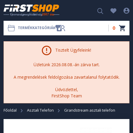
0
TERMÉKKATEGÓRIÁK
Tisztelt Ügyfeleink!
Üzletünk 2026.08.08.-án zárva tart.
A megrendelések feldolgozása zavartalanul folytatódik.
Üdvözlettel,
FirstShop Team
Főoldal
Asztali Telefon
Grandstream asztali telefon