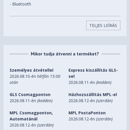
- Bluetooth
- Android (4.4) alapú rendszer
- 4.3" érintőképernyő
TELJES LEÍRÁS
- Gigabit Ethernet port
- PoE+
Mikor tudja átvenni a terméket?
A GAC2500 egy ideális telefon konferencia termekbe, hisz
Személyes átvétellel
Express kiszállítás GLS-
olyan funkciókat nyújt, amit más eszközökben nem igazán
2026.08.10-én
hétfőn 15:00
sel
találni.
után
2026.08.11-én
(kedden)
Az Android alapú GAC2500 teljes hozzáférést biztosít a
GLS Csomagponton
Házhozszállítás MPL-el
Google Play Áruházhoz, így Skype-al, Google Hangouts-al
2026.08.11-én
(kedden)
2026.08.12-én
(szerdán)
és egyéb alkalmazásokkal is kezdeményezhet
konferenciahívásokat, mindezek mellett 6 SIP fiókkal és
MPL Csomagponton,
MPL PostaPonton
Gigabit portokkal, beépített Bluetooth-al, WiFi-vel, 7 irányú
Automatánál
2026.08.12-én
(szerdán)
konferencia híddal, 4.3" érintőképernyővel rendelkezik.
2026.08.12-én
(szerdán)