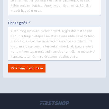
Összegzés *
Vélemény belküldése