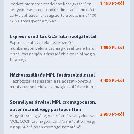
1 190 Ft-tól
leadott internetes rendeléseiket egyszerűen,
Interface, HDMI Trade dress and the HDMI Logos are
kényelmesen, napirendjük ritmusát szem előtt
trademarks or registered trademarks of HDMI Licensing
tartva vehetik át országszerte a több, mint 1100
Administrator, Inc.
GLS Csomagpont egyikén.
* The entire materials provided herein are for reference
only. GIGABYTE reserves the right to modify or revise the
Express szállítás GLS futárszolgálattal
content at anytime without prior notice.
Express szállítás, feladást követő 1
* Advertised performance is based on maximum
1 990 Ft-tól
munkanapon belül a csomag kiszállításra kerül.
theoretical interface values from respective Chipset
A szállítás napján 3 órás időablakot jelöl meg a
vendors or organization who defined the interface
futárcég.
specification. Actual performance may vary by system
configuration.
* All trademarks and logos are the properties of their
Házhozszállítás MPL futárszolgálattal
4 490 Ft-tól
respective holders.
Házhozszállítás esetén a feladását követő 3
* Due to standard PC architecture, a certain amount of
munkanapon belül a csomag kiszállításra kerül.
memory is reserved for system usage and therefore the
actual memory size is less than the stated amount.
Személyes átvétel MPL csomagponton,
automatánál vagy postapontton
2 990 Ft-tól
Vegy át csomagját egyszerűen és kényelmesen
MOL, COOP csomagponton, PostaPontton, vagy
a nap 24 órájában csomagautomatából.