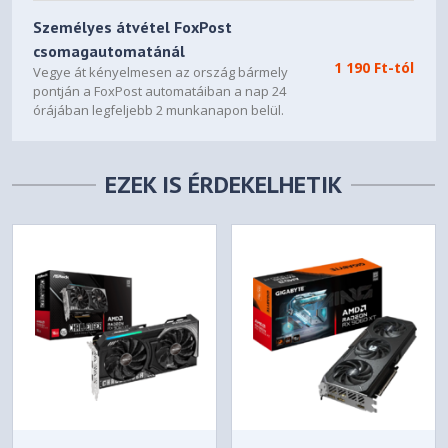
Személyes átvétel FoxPost
csomagautomatánál
1 190 Ft-tól
Vegye át kényelmesen az ország bármely
pontján a FoxPost automatáiban a nap 24
órájában legfeljebb 2 munkanapon belül.
EZEK IS ÉRDEKELHETIK