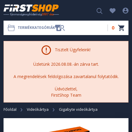
0
TERMÉKKATEGÓRIÁK
Tisztelt Ügyfeleink!
Üzletünk 2026.08.08.-án zárva tart.
A megrendelések feldolgozása zavartalanul folytatódik.
Üdvözlettel,
FirstShop Team
Főoldal
Videókártya
Gigabyte videókártya