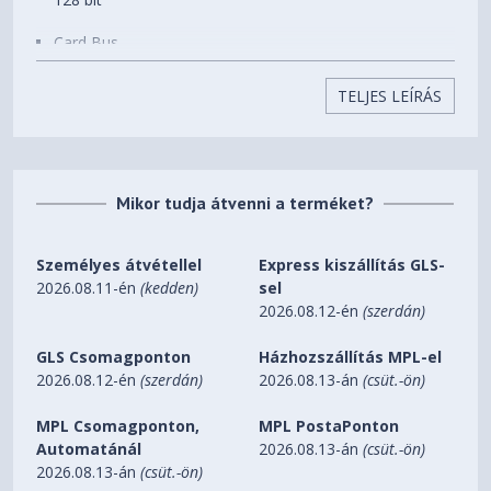
Card Bus
PCI-E 5.0
TELJES LEÍRÁS
Digital max resolution
7680 x 4320
Mikor tudja átvenni a terméket?
Multi-view
3
Személyes átvétellel
Express kiszállítás GLS-
Card size
2026.08.11-én
(kedden)
sel
2026.08.12-én
(szerdán)
L=281 W=118 H=40 mm
GLS Csomagponton
Házhozszállítás MPL-el
PCB Form
2026.08.12-én
(szerdán)
2026.08.13-án
(csüt.-ön)
ATX
MPL Csomagponton,
MPL PostaPonton
DirectX
Automatánál
2026.08.13-án
(csüt.-ön)
2026.08.13-án
(csüt.-ön)
DirectX 12 API