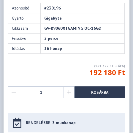
Azonosító
#230196
Gyártó
Gigabyte
Cikkszám
GV-R9060XTGAMING OC-16GD
Frissítve
2 perce
Jótállás
36 hónap
(151 322 FT + ÁFA)
192 180 Ft
KOSÁRBA
RENDELÉSRE, 3 munkanap