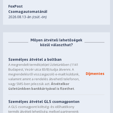
FoxPost
OpenGL
Csomagautomatánál
2026.08.13-án
(csüt.-ön)
OpenGL 4.6
Recommended PSU
450W
Milyen átvételi lehetőségek
közül választhat?
Power Connectors
8 pin*1
Személyes átvétel a boltban
Output
A megrendelt termék(ek)et Üzletünkben (1141
Budapest, Vezér utca 83/B) tudja átvenni. A
DisplayPort 2.1a x2
Díjmentes
megrendelésről visszaigazoló e-mailt küldünk,
HDMI 2.1b x1
valamint amint a rendelés átvehető telefonon,
vagy SMS-ben jelezzük azt.
Átvételkor
Accessories
üzletünkben bankkártyával is fizethet
.
VGA manual
Személyes átvétel GLS csomagponton
A GLS csomagpont költség- és időhatékony
termék átvételi lehetőség, mellyel partnereink
* The terms HDMI, HDMI High-Definition Multimedia