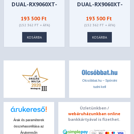
DUAL-RX9060XT-
DUAL-RX9060XT-
16G
16G-WHITE
193 500 Ft
193 500 Ft
(152 362 FT + ÁFA)
(152 362 FT + ÁFA)
KOSÁRBA
KOSÁRBA
Olcsóbbat.hu – Spórolni
tudni kell
Üzletünkben /
webáruházunkban online
bankkártyával is fizethet.
Árak és paraméterek
összehasonlítása az
Árukeresőn