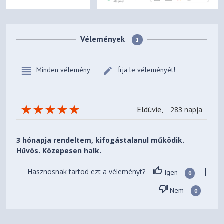
Vélemények
1
Minden vélemény
Írja le véleményét!
Eldúvie,
283 napja
3 hónapja rendeltem, kifogástalanul működik.
Hűvös. Közepesen halk.
Hasznosnak tartod ezt a véleményt?
|
Igen
0
Nem
0