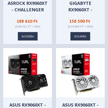
ASROCK RX9060XT
GIGABYTE
- CHALLENGER
RX9060XT -
16GB OC -
GAMING OC 8G -
188 610 Ft
158 500 Ft
RX9060XT CL 16GO
GV-
(148 511 FT + ÁFA)
(124 803 FT + ÁFA)
R9060XTGAMING
OC-8GD
KOSÁRBA
KOSÁRBA
ASUS RX9060XT -
ASUS RX9060XT -