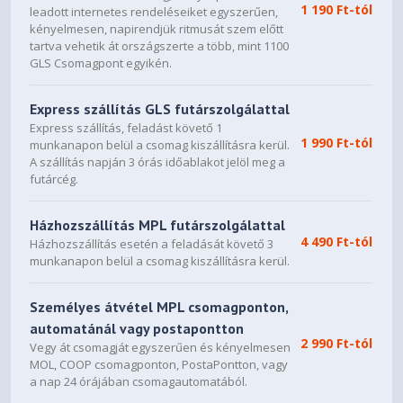
7. Versatile VGA holder manual
1 190 Ft-tól
leadott internetes rendeléseiket egyszerűen,
kényelmesen, napirendjük ritmusát szem előtt
tartva vehetik át országszerte a több, mint 1100
GLS Csomagpont egyikén.
Express szállítás GLS futárszolgálattal
Express szállítás, feladást követő 1
1 990 Ft-tól
munkanapon belül a csomag kiszállításra kerül.
A szállítás napján 3 órás időablakot jelöl meg a
futárcég.
Házhozszállítás MPL futárszolgálattal
4 490 Ft-tól
Házhozszállítás esetén a feladását követő 3
munkanapon belül a csomag kiszállításra kerül.
Személyes átvétel MPL csomagponton,
automatánál vagy postapontton
2 990 Ft-tól
Vegy át csomagját egyszerűen és kényelmesen
MOL, COOP csomagponton, PostaPontton, vagy
a nap 24 órájában csomagautomatából.