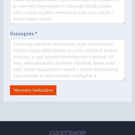
Összegzés *
Vélemény belküldése