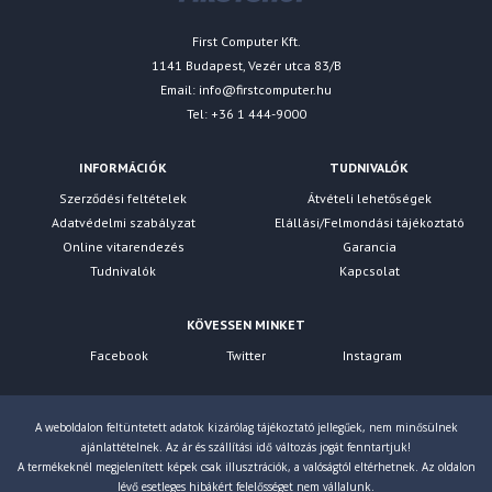
First Computer Kft.
1141 Budapest, Vezér utca 83/B
Email:
info@firstcomputer.hu
Tel: +36 1 444-9000
INFORMÁCIÓK
TUDNIVALÓK
Szerződési feltételek
Átvételi lehetőségek
Adatvédelmi szabályzat
Elállási/Felmondási tájékoztató
Online vitarendezés
Garancia
Tudnivalók
Kapcsolat
KÖVESSEN MINKET
Facebook
Twitter
Instagram
A weboldalon feltüntetett adatok kizárólag tájékoztató jellegűek, nem minősülnek
ajánlattételnek. Az ár és szállítási idő változás jogát fenntartjuk!
A termékeknél megjelenített képek csak illusztrációk, a valóságtól eltérhetnek. Az oldalon
lévő esetleges hibákért felelősséget nem vállalunk.