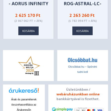
- AORUS INFINITY
ROG-ASTRAL-LC-
32G - GV-
RTX5090-O32G-
2 625 170 Ft
2 263 260 Ft
N5090AORUS IF-
GAMING
(2 067 062 FT + ÁFA)
(1 782 094 FT + ÁFA)
32GD
KOSÁRBA
KOSÁRBA
Olcsóbbat.hu – Spórolni
tudni kell
Üzletünkben /
webáruházunkban online
bankkártyával is fizethet.
Árak és paraméterek
összehasonlítása az
Árukeresőn