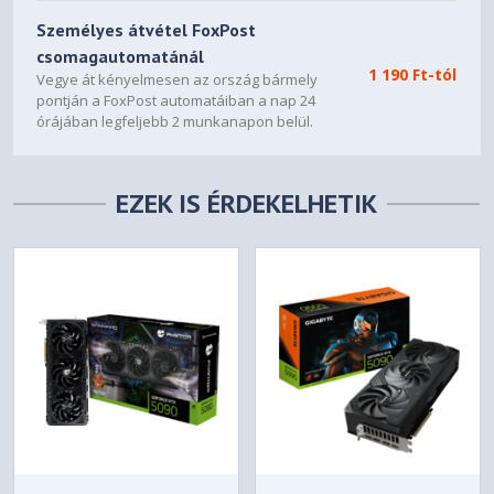
Személyes átvétel FoxPost
csomagautomatánál
1 190 Ft-tól
Vegye át kényelmesen az ország bármely
pontján a FoxPost automatáiban a nap 24
órájában legfeljebb 2 munkanapon belül.
EZEK IS ÉRDEKELHETIK