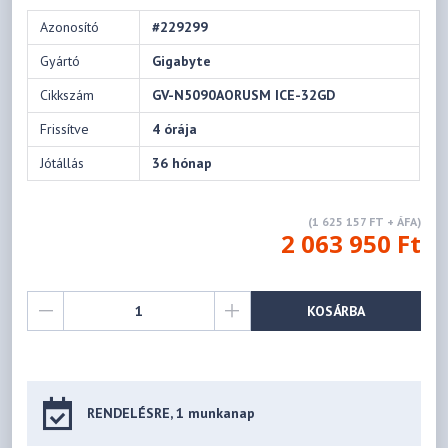
Azonosító
#229299
Gyártó
Gigabyte
Cikkszám
GV-N5090AORUSM ICE-32GD
Frissítve
4 órája
Jótállás
36 hónap
(1 625 157 FT + ÁFA)
2 063 950 Ft
KOSÁRBA
RENDELÉSRE, 1 munkanap