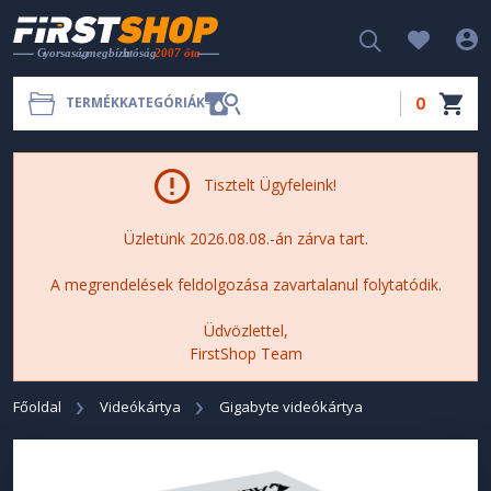
0
TERMÉKKATEGÓRIÁK
Tisztelt Ügyfeleink!
Üzletünk 2026.08.08.-án zárva tart.
A megrendelések feldolgozása zavartalanul folytatódik.
Üdvözlettel,
FirstShop Team
Főoldal
Videókártya
Gigabyte videókártya