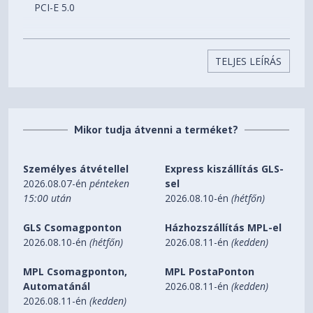
PCI-E 5.0
Digital max resolution
7680x4320
TELJES LEÍRÁS
Multi-view
4
Mikor tudja átvenni a terméket?
Card size
L=360 W=150 H=75 mm
Személyes átvétellel
Express kiszállítás GLS-
2026.08.07-én
pénteken
sel
PCB Form
15:00 után
2026.08.10-én
(hétfőn)
ATX
GLS Csomagponton
Házhozszállítás MPL-el
DirectX
2026.08.10-én
(hétfőn)
2026.08.11-én
(kedden)
DirectX 12 API
MPL Csomagponton,
MPL PostaPonton
Automatánál
2026.08.11-én
(kedden)
OpenGL
2026.08.11-én
(kedden)