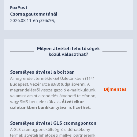
4.6
FoxPost
Recommended PSU
Csomagautomatánál
2026.08.11-én
(kedden)
1000W
Power Connectors
16 Pin*1
Milyen átvételi lehetőségek
közül választhat?
Output
DisplayPort 2.1b *3
Személyes átvétel a boltban
HDMI 2.1b *1
A megrendelt termék(ek)et Üzletünkben (1141
Budapest, Vezér utca 83/B) tudja átvenni. A
Accessories
Díjmentes
megrendelésről visszaigazoló e-mailt küldünk,
valamint amint a rendelés átvehető telefonon,
1. Quick guide
vagy SMS-ben jelezzük azt.
Átvételkor
2. Warranty registration
üzletünkben bankkártyával is fizethet
.
3. 1x 12V-2x6 to 4x PCIe 8pin adapter
4. AORUS identity stickers
Személyes átvétel GLS csomagponton
5. AORUS metal sticker
A GLS csomagpont költség- és időhatékony
6. Versatile VGA holder
termék átvételi lehetőség, mellyel partnereink