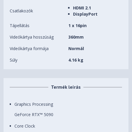
HDMI 2.1
Csatlakozók
DisplayPort
Tápellátás
1 x 16pin
Videókártya hosszúság
360mm
Videókártya formája
Normál
Súly
4.16 kg
Termék leírás
Graphics Processing
GeForce RTX™ 5090
Core Clock