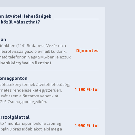
en átvételi lehetőségek
közül választhat?
ban
etünkben (1141 Budapest, Vezér utca
Díjmentes
lésről visszaigazoló e-mailt küldünk,
hető telefonon, vagy SMS-ben jelezzük
bankkártyával is fizethet
.
csomagponton
dőhatékony termék átvételi lehetőség,
1 190 Ft-tól
ternetes rendeléseiket egyszerűen,
sát szem előtt tartva vehetik át
0 GLS Csomagpont egyikén.
árszolgálattal
vető 1 munkanapon belül a csomag
1 990 Ft-tól
napján 3 órás időablakot jelöl meg a