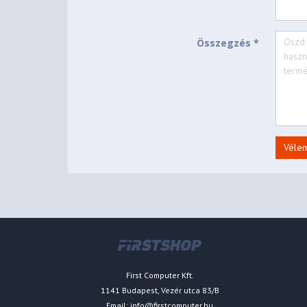
Összegzés *
Véle
First Computer Kft.
1141 Budapest, Vezér utca 83/B
Email:
info@firstcomputer.hu