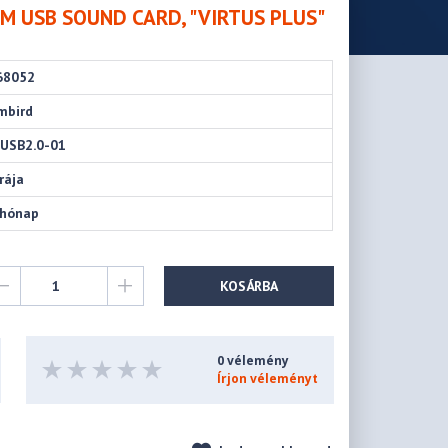
UM USB SOUND CARD, "VIRTUS PLUS"
68052
mbird
-USB2.0-01
rája
 hónap
KOSÁRBA
0 vélemény
Írjon véleményt