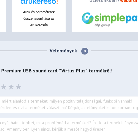
Üzletünkben /
webáruh
Árak és paraméterek
összehasonlítása az
Árukeresőn
Vélemények
0
- Premium USB sound card, "Virtus Plus"
termékről!