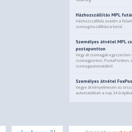
Házhozszállítás MPL futá
Házhozszállítás esetén a fela
csomag kiszállításra kerül.
Személyes átvétel MPL c
postapontton
Vegy át csomagját egyszerűe
csomagponton, PostaPontton, 
csomagautomatából.
Személyes átvétel FoxPo
Vegye át kényelmesen az orszá
automatáiban a nap 24 órájába