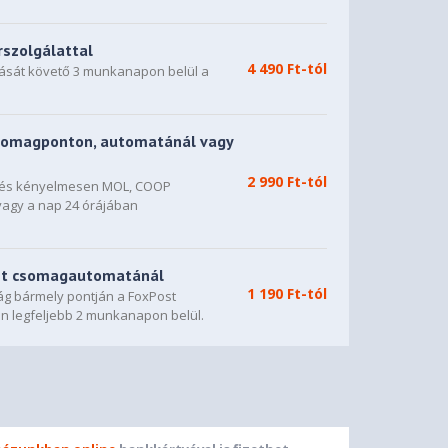
rszolgálattal
4 490 Ft-tól
dását követő 3 munkanapon belül a
somagponton, automatánál vagy
2 990 Ft-tól
n és kényelmesen MOL, COOP
vagy a nap 24 órájában
st csomagautomatánál
1 190 Ft-tól
g bármely pontján a FoxPost
n legfeljebb 2 munkanapon belül.