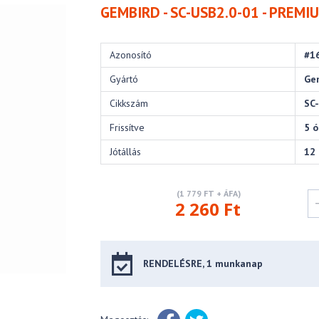
GEMBIRD - SC-USB2.0-01 - PREMI
Azonosító
#1
Gyártó
Ge
Cikkszám
SC
Frissítve
5 ó
Jótállás
12
(1 779 FT + ÁFA)
2 260 Ft
RENDELÉSRE, 1 munkanap