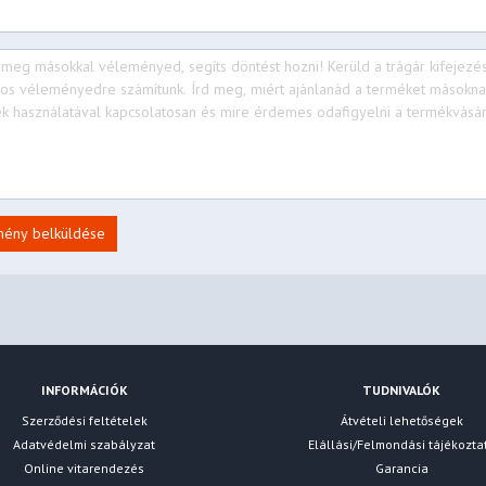
mény belküldése
INFORMÁCIÓK
TUDNIVALÓK
Szerződési feltételek
Átvételi lehetőségek
Adatvédelmi szabályzat
Elállási/Felmondási tájékozta
Online vitarendezés
Garancia