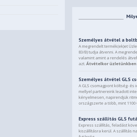
Mily
Személyes átvétel a bolt
A megrendelt termék(ek)et Üzl
83/B) tudja átvenni. A megrende
valamint amint a rendelés átve
azt.
Átvételkor üzletünkben 
Személyes átvétel GLS 
A GLS csomagpont költség- és i
mellyel partnereink leadott in
kényelmesen, napirendjük ritmu
országszerte a több, mint 110
Express szállítás GLS fut
Express szállítás, feladást kö
kiszállításra kerül. A szállítás 
futárcég.