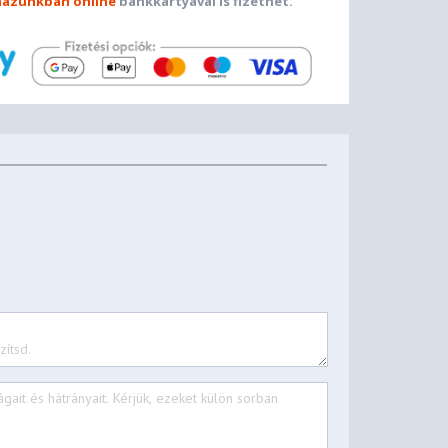
ázunkban online
bankkártyával is fizethet.