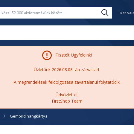
Tudnival
Tisztelt Ügyfeleink!
Üzletünk 2026.08.08.-án zárva tart.
A megrendelések feldolgozása zavartalanul folytatódik.
Üdvözlettel,
FirstShop Team
Gembird hangkártya