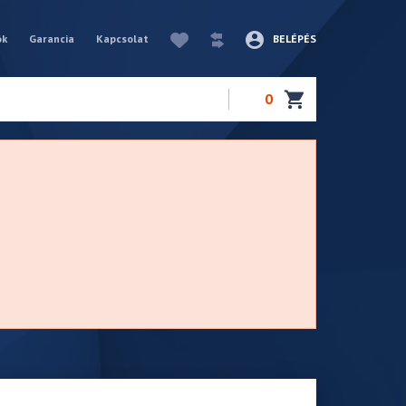
ók
Garancia
Kapcsolat
BELÉPÉS
0