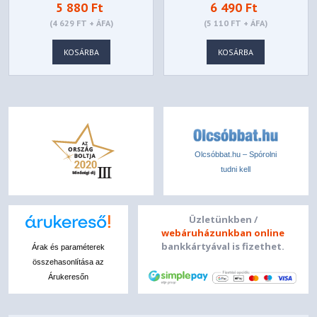
5 880 Ft
6 490 Ft
SHTS, A4 ,300G/M2
FOTÓPAPÍR
(4 629 FT + ÁFA)
(5 110 FT + ÁFA)
KOSÁRBA
KOSÁRBA
Olcsóbbat.hu – Spórolni
tudni kell
Üzletünkben /
webáruházunkban online
bankkártyával is fizethet.
Árak és paraméterek
összehasonlítása az
Árukeresőn