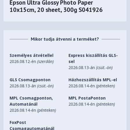
Epson Ultra Glossy Photo Paper
10x15cm, 20 sheet, 300g S041926
Mikor tudja átvenni a terméket?
Személyes átvétellel
Express kiszállítás GLS-
2026.08.12-én
(szerdán)
sel
2026.08.13-án
(csüt.-ön)
GLS Csomagponton
Házhozszállítás MPL-el
2026.08.13-án
(csüt.-ön)
2026.08.14-én
(pénteken)
MPL Csomagponton,
MPL PostaPonton
Automatánál
2026.08.14-én
(pénteken)
2026.08.14-én
(pénteken)
FoxPost
Csomagautomatánál