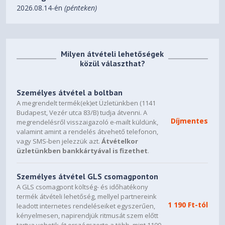
2026.08.14-én
(pénteken)
Milyen átvételi lehetőségek
közül választhat?
Személyes átvétel a boltban
A megrendelt termék(ek)et Üzletünkben (1141
Budapest, Vezér utca 83/B) tudja átvenni. A
Díjmentes
megrendelésről visszaigazoló e-mailt küldünk,
valamint amint a rendelés átvehető telefonon,
vagy SMS-ben jelezzük azt.
Átvételkor
üzletünkben bankkártyával is fizethet
.
Személyes átvétel GLS csomagponton
A GLS csomagpont költség- és időhatékony
termék átvételi lehetőség, mellyel partnereink
1 190 Ft-tól
leadott internetes rendeléseiket egyszerűen,
kényelmesen, napirendjük ritmusát szem előtt