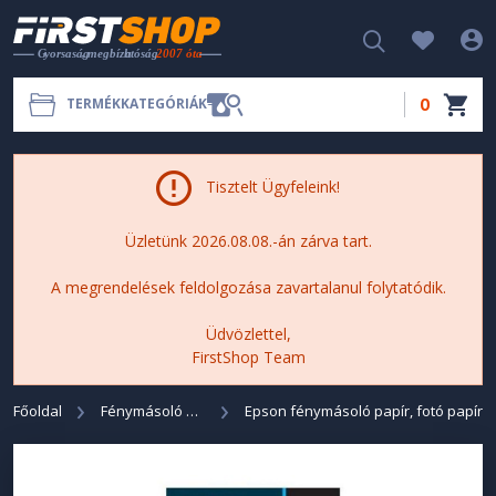
0
TERMÉKKATEGÓRIÁK
Tisztelt Ügyfeleink!
Üzletünk 2026.08.08.-án zárva tart.
A megrendelések feldolgozása zavartalanul folytatódik.
Üdvözlettel,
FirstShop Team
Főoldal
Fénymásoló papír, fotó papír
Epson fénymásoló papír, fotó papír