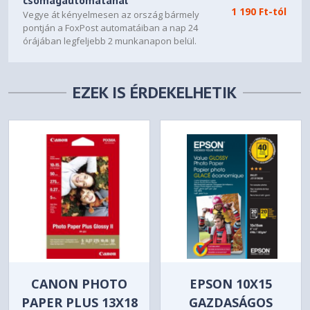
csomagautomatánál
1 190 Ft-tól
Vegye át kényelmesen az ország bármely
pontján a FoxPost automatáiban a nap 24
órájában legfeljebb 2 munkanapon belül.
EZEK IS ÉRDEKELHETIK
CANON PHOTO
EPSON 10X15
PAPER PLUS 13X18
GAZDASÁGOS