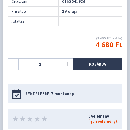
Cikkszám
C13S041926
Frissítve
19 órája
Jótállás
(3 685 FT + ÁFA)
4 680 Ft
KOSÁRBA
RENDELÉSRE, 3 munkanap
0 vélemény
Írjon véleményt