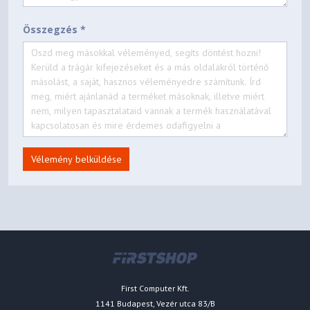
Összegzés *
Vélemény belküldése
First Computer Kft.
1141 Budapest, Vezér utca 83/B