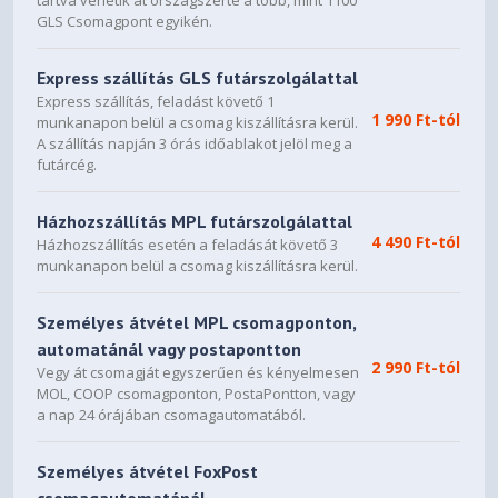
tartva vehetik át országszerte a több, mint 1100
GLS Csomagpont egyikén.
Express szállítás GLS futárszolgálattal
Express szállítás, feladást követő 1
1 990 Ft-tól
munkanapon belül a csomag kiszállításra kerül.
A szállítás napján 3 órás időablakot jelöl meg a
futárcég.
Házhozszállítás MPL futárszolgálattal
4 490 Ft-tól
Házhozszállítás esetén a feladását követő 3
munkanapon belül a csomag kiszállításra kerül.
Személyes átvétel MPL csomagponton,
automatánál vagy postapontton
2 990 Ft-tól
Vegy át csomagját egyszerűen és kényelmesen
MOL, COOP csomagponton, PostaPontton, vagy
a nap 24 órájában csomagautomatából.
Személyes átvétel FoxPost