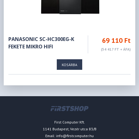
PANASONIC SC-HC300EG-K
69 110 Ft
FEKETE MIKRO HIFI
(54 417 FT + ÁFA)
KOSÁRBA
First Computer Kft.
1141 Budapest, Vezér utca 83/B
Email:
info@firstcomputer.hu