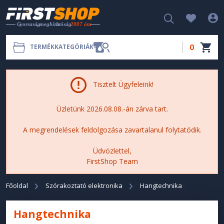
0
TERMÉKKATEGÓRIÁK
Tisztelt Ügyfeleink!
Üzletünk 2026.08.08.-án zárva tart.
A megrendelések feldolgozása zavartalanul folytatódik.
Üdvözlettel,
FirstShop Team
Főoldal
Szórakoztató elektronika
Hangtechnika
Hangtechnika