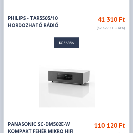
PHILIPS - TAR5505/10
41 310 Ft
HORDOZHATÓ RÁDIÓ
(32 527 FT + ÁFA)
KOSÁRBA
PANASONIC SC-DM502E-W
110 120 Ft
KOMPAKT FEHÉR MIKRO HIFI