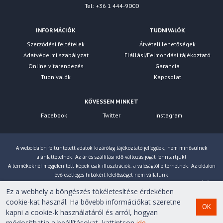
Tel: +36 1 444-9000
INFORMÁCIÓK
TUDNIVALÓK
Szerződési feltételek
Átvételi lehetőségek
Adatvédelmi szabályzat
Elállási/Felmondási tájékoztató
Online vitarendezés
Garancia
Tudnivalók
Kapcsolat
KÖVESSEN MINKET
Facebook
Twitter
Instagram
A weboldalon feltüntetett adatok kizárólag tájékoztató jellegűek, nem minősülnek
ajánlattételnek. Az ár és szállítási idő változás jogát fenntartjuk!
A termékeknél megjelenített képek csak illusztrációk, a valóságtól eltérhetnek. Az oldalon
lévő esetleges hibákért felelősséget nem vállalunk.
Eltérés esetén a gyártó által megadott paraméterek érvényesek! Bruttó árainkat 27% ÁFÁ-val
Ez a webhely a böngészés tökéletesítése érdekében
számoljuk!
cookie-kat használ. Ha bővebb információkat szeretne
OK
kapni a cookie-k használatáról és arról, hogyan
Copyright © 2007-2026 First Computer Kft. Minden jog
módosíthatja a beállításokat, kattintson
ide
.