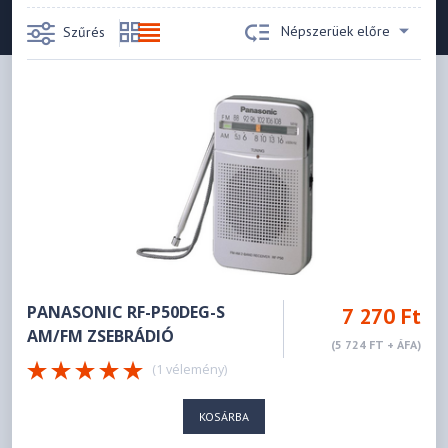
Népszerüek előre
Szűrés
PANASONIC RF-P50DEG-S
7 270 Ft
AM/FM ZSEBRÁDIÓ
(5 724 FT + ÁFA)
(1 vélemény)
KOSÁRBA