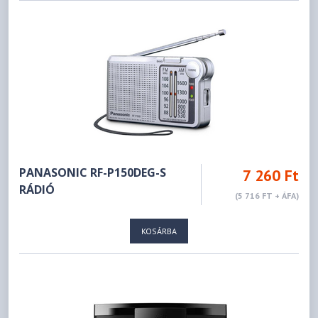
PANASONIC RF-P150DEG-S
7 260 Ft
RÁDIÓ
(5 716 FT + ÁFA)
KOSÁRBA