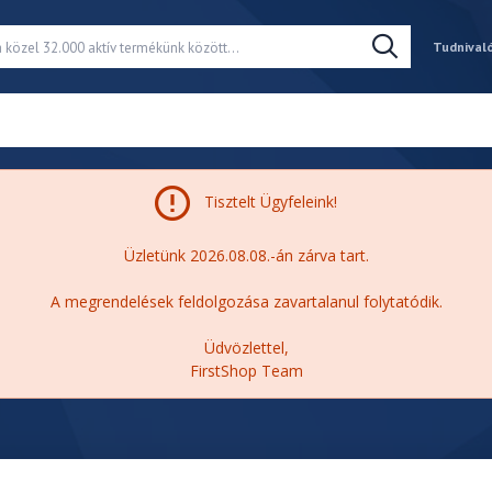
Tudnival
Tisztelt Ügyfeleink!
Üzletünk 2026.08.08.-án zárva tart.
A megrendelések feldolgozása zavartalanul folytatódik.
Üdvözlettel,
FirstShop Team