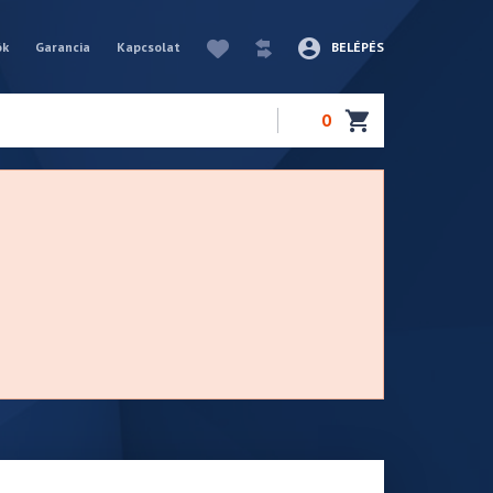
ók
Garancia
Kapcsolat
BELÉPÉS
0