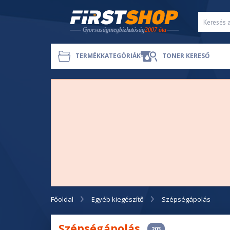
TERMÉKKATEGÓRIÁK
TONER KERESŐ
Főoldal
Egyéb kiegészítő
Szépségápolás
Szépségápolás
203