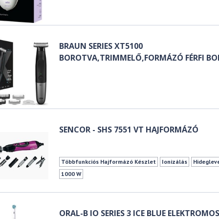
BRAUN SERIES XT5100
BOROTVA,TRIMMELŐ,FORMÁZÓ FÉRFI B
SENCOR - SHS 7551 VT HAJFORMÁZÓ
Többfunkciós Hajformázó Készlet
Ionizálás
Hideglev
1000 W
ORAL-B IO SERIES 3 ICE BLUE ELEKTROMO