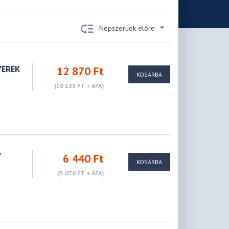
Népszerüek előre
YEREK
12 870 Ft
KOSÁRBA
(10 133 FT + ÁFA)
Y
6 440 Ft
KOSÁRBA
(5 070 FT + ÁFA)