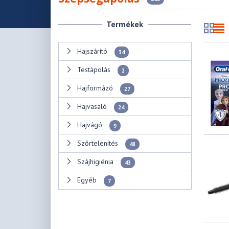
Termékek
Hajszárító
34
Testápolás
2
Hajformázó
27
Hajvasaló
24
Hajvágó
9
Szőrtelenítés
48
Szájhigiénia
43
Egyéb
7