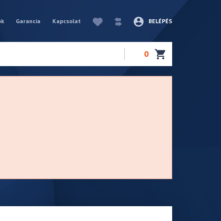
ók
Garancia
Kapcsolat
BELÉPÉS
0