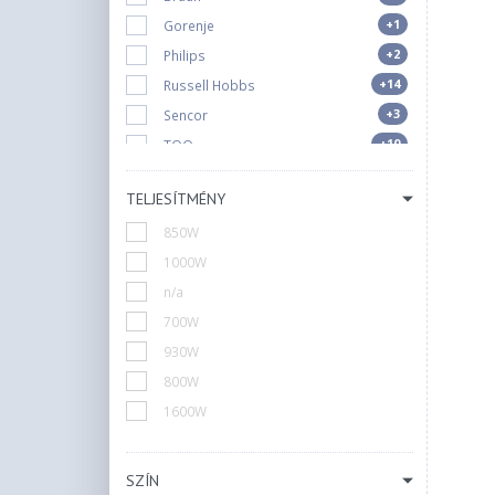
+1
Gorenje
+2
Philips
+14
Russell Hobbs
+3
Sencor
+10
TOO
+1
Tefal
TELJESÍTMÉNY
+1
Xiaomi
850W
+1
Zelmer
1000W
n/a
700W
930W
800W
1600W
SZÍN