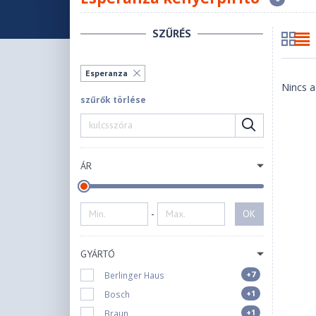
SZŰRÉS
Esperanza
Nincs a
szűrők törlése
ÁR
-
OK
GYÁRTÓ
+7
Berlinger Haus
+1
Bosch
+1
Braun