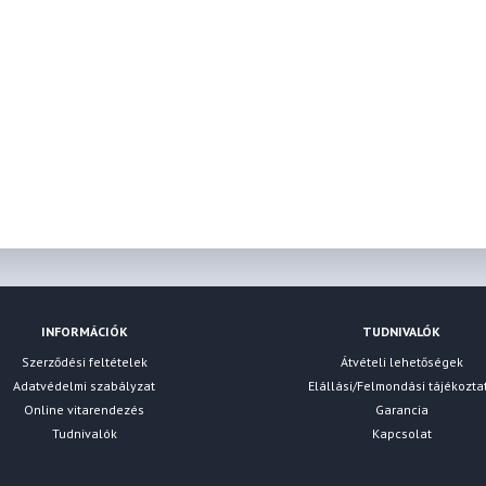
INFORMÁCIÓK
TUDNIVALÓK
Szerződési feltételek
Átvételi lehetőségek
Adatvédelmi szabályzat
Elállási/Felmondási tájékozta
Online vitarendezés
Garancia
Tudnivalók
Kapcsolat