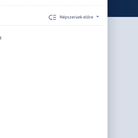
Népszerüek előre
!