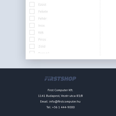
Ezüst
Fekete
Fehér
Inox
Kék
Piros
Zöld
Pezsgő
Metál
Jasmine
First Computer Kft.
1141 Budapest, Vezér utca 83/B
Email:
info@firstcomputer.hu
Tel: +36 1 444-9000