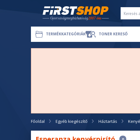
TERMÉKKATEGÓRIÁK
TONER KERESŐ
Főoldal
Egyéb kiegészítő
Háztartás
Kenyér
Esperanza kenyérpirító
0