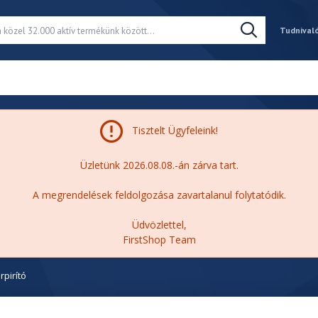
Tudnival
Tisztelt Ügyfeleink!
Üzletünk 2026.08.08.-án zárva tart.
A megrendelések feldolgozása zavartalanul folytatódik.
Üdvözlettel,
FirstShop Team
pirító