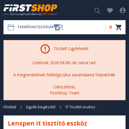
0
TERMÉKKATEGÓRIÁK
Tisztelt Ügyfeleink!
Üzletünk 2026.08.08.-án zárva tart.
A megrendelések feldolgozása zavartalanul folytatódik.
Üdvözlettel,
FirstShop Team
Főoldal
Egyéb kiegészítő
IT Tisztító eszköz
Lenspen it tisztító eszköz