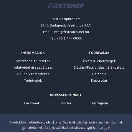
First Computer Kft.
1141 Budapest, Vezér utca 83/B
Email:
info@firstcomputer.hu
Tel: +36 1 444-9000
INFORMÁCIÓK
TUDNIVALÓK
Szerződési feltételek
Átvételi lehetőségek
Adatvédelmi szabályzat
Elállási/Felmondási tájékoztató
Online vitarendezés
Garancia
Tudnivalók
Kapcsolat
KÖVESSEN MINKET
Facebook
Twitter
Instagram
A weboldalon feltüntetett adatok kizárólag tájékoztató jellegűek, nem minősülnek
ajánlattételnek. Az ár és szállítási idő változás jogát fenntartjuk!