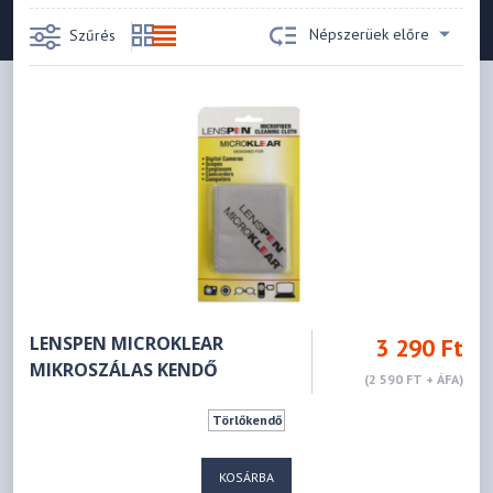
Népszerüek előre
Szűrés
LENSPEN MICROKLEAR
3 290 Ft
MIKROSZÁLAS KENDŐ
(2 590 FT + ÁFA)
Törlőkendő
KOSÁRBA