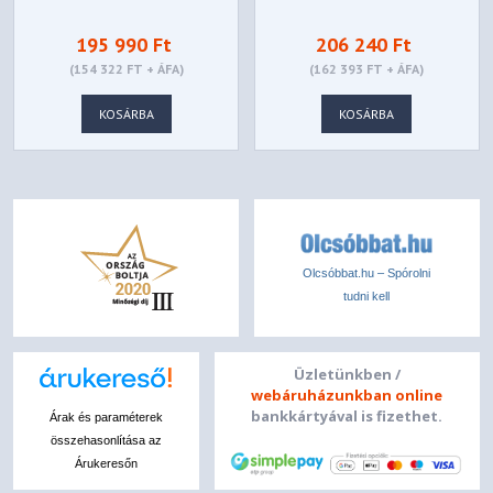
5600MHZ (INTEL
5600MHZ (AMD
195 990 Ft
206 240 Ft
XMP) 32GB -
EXPO) 32GB -
(154 322 FT + ÁFA)
(162 393 FT + ÁFA)
KF556C40BBAK2-32
KF556C36BBEAK2-
(KIT 2DB)
32 (KIT 2DB)
KOSÁRBA
KOSÁRBA
Olcsóbbat.hu – Spórolni
tudni kell
Üzletünkben /
webáruházunkban online
bankkártyával is fizethet.
Árak és paraméterek
összehasonlítása az
Árukeresőn