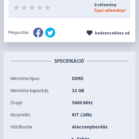
0 vélemény
Írjon véleményt
Megosztás:
kedvencekhez ad
SPECIFIKÁCIÓ
Memória típus
DDR5
Memória kapacitás
32 GB
Órajel
5600 MHz
Kiszerelés
KIT (2db)
Hűtőborda
Alacsonybordás
Fehér