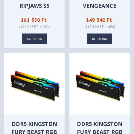
RIPJAWS S5
VENGEANCE
5200MHZ (INTEL
5200MHZ 32GB -
161 350 Ft
149 340 Ft
XMP) 32GB - F5-
CMK32GX5M2B5200C
(127 047 FT + ÁFA)
(117 590 FT + ÁFA)
5200J4040A16GX2-
(KIT 2DB)
RS5W (KIT 2DB)
KOSÁRBA
KOSÁRBA
DDR5 KINGSTON
DDR5 KINGSTON
FURY BEAST RGB
FURY BEAST RGB