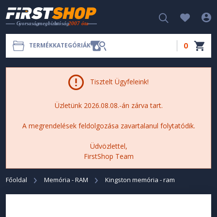
0
TERMÉKKATEGÓRIÁK
Tisztelt Ügyfeleink!
Üzletünk 2026.08.08.-án zárva tart.
A megrendelések feldolgozása zavartalanul folytatódik.
Üdvözlettel,
FirstShop Team
Főoldal
Memória - RAM
Kingston memória - ram