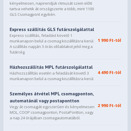
kényelmesen, napirendjük ritmusát szem előtt
tartva vehetik át országszerte a több, mint 1100
GLS Csomagpont egyikén.
Express szállítás GLS futárszolgálattal
Express szállítás, feladást követő 1
1 990 Ft-tól
munkanapon belül a csomag kiszállításra kerül.
A szállítás napján 3 órás időablakot jelöl meg a
futárcég.
Házhozszállítás MPL futárszolgálattal
4 490 Ft-tól
Házhozszállítás esetén a feladását követő 3
munkanapon belül a csomag kiszállításra kerül.
Személyes átvétel MPL csomagponton,
automatánál vagy postapontton
2 990 Ft-tól
Vegy át csomagját egyszerűen és kényelmesen
MOL, COOP csomagponton, PostaPontton, vagy
a nap 24 órájában csomagautomatából.