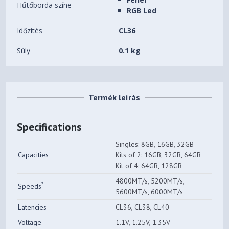
Hűtőborda színe
RGB Led
Időzítés
CL36
Súly
0.1 kg
Termék leírás
Specifications
Singles: 8GB, 16GB, 32GB
Capacities
Kits of 2: 16GB, 32GB, 64GB
Kit of 4: 64GB, 128GB
4800MT/s, 5200MT/s,
*
Speeds
5600MT/s, 6000MT/s
Latencies
CL36, CL38, CL40
Voltage
1.1V, 1.25V, 1.35V