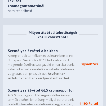
FoxPost
Csomagautomatánál
nem rendelhető
Milyen átvételi lehetőségek
közül választhat?
Személyes átvétel a boltban
A megrendelt termék(ek)et Üzletünkben (1141
Budapest, Vezér utca 83/B) tudja átvenni. A
Díjmentes
megrendelésről visszaigazoló e-mailt küldünk,
valamint amint a rendelés átvehető telefonon,
vagy SMS-ben jelezzük azt.
Átvételkor
üzletünkben bankkártyával is fizethet
.
Személyes átvétel GLS csomagponton
A GLS csomagpont költség- és időhatékony
termék átvételi lehetőség, mellyel partnereink
1 190 Ft-tól
leadott internetes rendeléseiket egyszerűen,