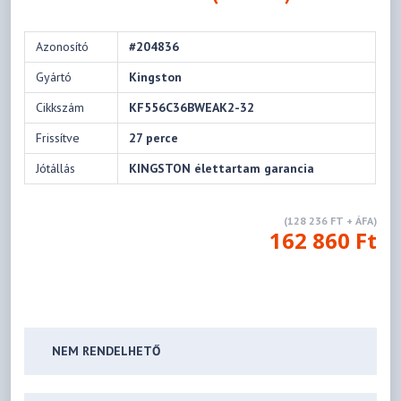
Azonosító
#204836
Gyártó
Kingston
Cikkszám
KF556C36BWEAK2-32
Frissítve
27 perce
Jótállás
KINGSTON élettartam garancia
(128 236 FT + ÁFA)
162 860 Ft
NEM RENDELHETŐ