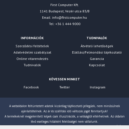
First Computer Kft.
1141 Budapest, Vezér utca 83/B
Email:
info@firstcomputer.hu
Tel: +36 1 444-9000
INFORMÁCIÓK
TUDNIVALÓK
Szerződési feltételek
Átvételi lehetőségek
Adatvédelmi szabályzat
Elállási/Felmondási tájékoztató
Online vitarendezés
Garancia
Tudnivalók
Kapcsolat
KÖVESSEN MINKET
Facebook
Twitter
Instagram
A weboldalon feltüntetett adatok kizárólag tájékoztató jellegűek, nem minősülnek
ajánlattételnek. Az ár és szállítási idő változás jogát fenntartjuk!
A termékeknél megjelenített képek csak illusztrációk, a valóságtól eltérhetnek. Az oldalon
lévő esetleges hibákért felelősséget nem vállalunk.
Eltérés esetén a gyártó által megadott paraméterek érvényesek! Bruttó árainkat 27% ÁFÁ-val