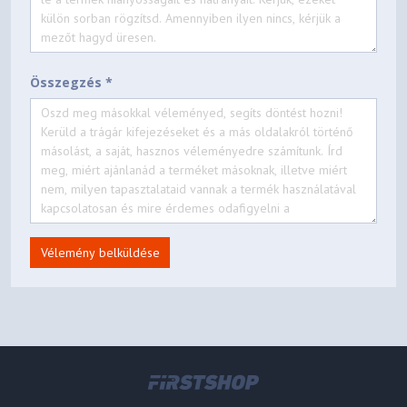
Összegzés *
Vélemény belküldése