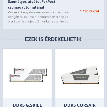
Személyes átvétel FoxPost
csomagautomatánál
1 190 Ft-tól
Vegye át kényelmesen az ország bármely
pontján a FoxPost automatáiban a nap 24
órájában legfeljebb 2 munkanapon belül.
EZEK IS ÉRDEKELHETIK
DDR5 G.SKILL
DDR5 CORSAIR