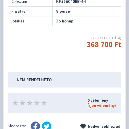
Cikkszám
KF556C40BB-64
Frissítve
8 perce
Jótállás
36 hónap
(290 314 FT + ÁFA)
368 700 Ft
NEM RENDELHETŐ
0 vélemény
Írjon véleményt
Megosztás:
kedvencekhez ad