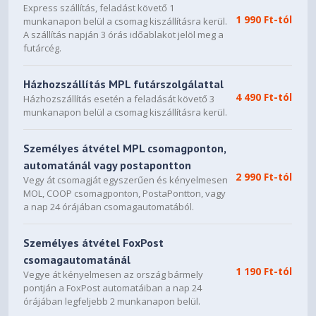
Express szállítás, feladást követő 1
1 990 Ft-tól
munkanapon belül a csomag kiszállításra kerül.
A szállítás napján 3 órás időablakot jelöl meg a
futárcég.
Házhozszállítás MPL futárszolgálattal
4 490 Ft-tól
Házhozszállítás esetén a feladását követő 3
munkanapon belül a csomag kiszállításra kerül.
Személyes átvétel MPL csomagponton,
automatánál vagy postapontton
2 990 Ft-tól
Vegy át csomagját egyszerűen és kényelmesen
MOL, COOP csomagponton, PostaPontton, vagy
a nap 24 órájában csomagautomatából.
Személyes átvétel FoxPost
csomagautomatánál
1 190 Ft-tól
Vegye át kényelmesen az ország bármely
pontján a FoxPost automatáiban a nap 24
órájában legfeljebb 2 munkanapon belül.