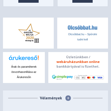
Olcsóbbat.hu – Spórolni
tudni kell
Üzletünkben /
webáruházunkban online
bankkártyával is fizethet.
Árak és paraméterek
összehasonlítása az
Árukeresőn
Vélemények
0