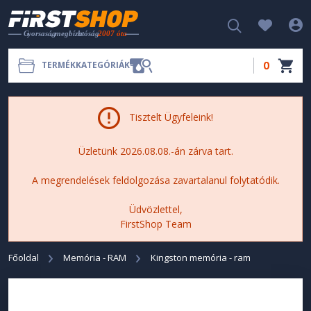
0
TERMÉKKATEGÓRIÁK
Tisztelt Ügyfeleink!
Üzletünk 2026.08.08.-án zárva tart.
A megrendelések feldolgozása zavartalanul folytatódik.
Üdvözlettel,
FirstShop Team
Főoldal
Memória - RAM
Kingston memória - ram