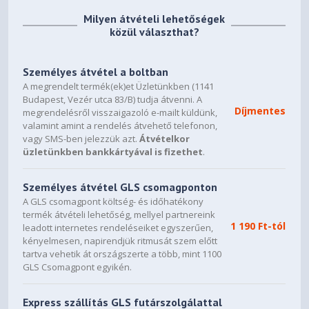
Milyen átvételi lehetőségek
közül választhat?
Személyes átvétel a boltban
A megrendelt termék(ek)et Üzletünkben (1141
Budapest, Vezér utca 83/B) tudja átvenni. A
Díjmentes
megrendelésről visszaigazoló e-mailt küldünk,
valamint amint a rendelés átvehető telefonon,
vagy SMS-ben jelezzük azt.
Átvételkor
üzletünkben bankkártyával is fizethet
.
Személyes átvétel GLS csomagponton
A GLS csomagpont költség- és időhatékony
termék átvételi lehetőség, mellyel partnereink
1 190 Ft-tól
leadott internetes rendeléseiket egyszerűen,
kényelmesen, napirendjük ritmusát szem előtt
tartva vehetik át országszerte a több, mint 1100
GLS Csomagpont egyikén.
Express szállítás GLS futárszolgálattal