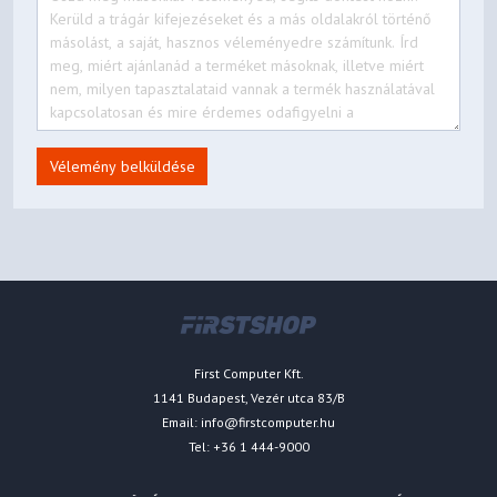
Vélemény belküldése
First Computer Kft.
1141 Budapest, Vezér utca 83/B
Email:
info@firstcomputer.hu
Tel: +36 1 444-9000