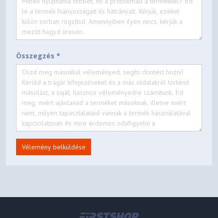
Összegzés *
Vélemény belküldése