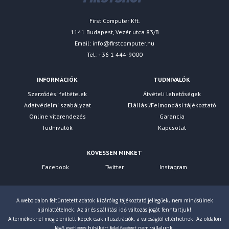
First Computer Kft.
1141 Budapest, Vezér utca 83/B
Email:
info@firstcomputer.hu
Tel: +36 1 444-9000
INFORMÁCIÓK
TUDNIVALÓK
Szerződési feltételek
Átvételi lehetőségek
Adatvédelmi szabályzat
Elállási/Felmondási tájékoztató
Online vitarendezés
Garancia
Tudnivalók
Kapcsolat
KÖVESSEN MINKET
Facebook
Twitter
Instagram
A weboldalon feltüntetett adatok kizárólag tájékoztató jellegűek, nem minősülnek
ajánlattételnek. Az ár és szállítási idő változás jogát fenntartjuk!
A termékeknél megjelenített képek csak illusztrációk, a valóságtól eltérhetnek. Az oldalon
lévő esetleges hibákért felelősséget nem vállalunk.