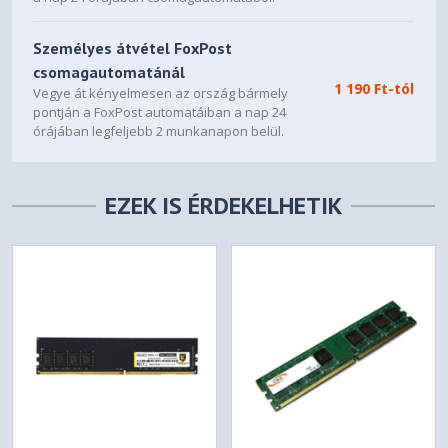
Személyes átvétel FoxPost
csomagautomatánál
1 190 Ft-tól
Vegye át kényelmesen az ország bármely
pontján a FoxPost automatáiban a nap 24
órájában legfeljebb 2 munkanapon belül.
EZEK IS ÉRDEKELHETIK