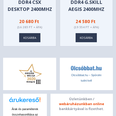
DDR4 CSX
DDR4 G.SKILL
DESKTOP 2400MHZ
AEGIS 2400MHZ
8GB
8GB - F4-2400C17S-
20 680 Ft
24 580 Ft
8GIS
(16 283 FT + ÁFA)
(19 354 FT + ÁFA)
KOSÁRBA
KOSÁRBA
Olcsóbbat.hu – Spórolni
tudni kell
Üzletünkben /
webáruházunkban online
bankkártyával is fizethet.
Árak és paraméterek
összehasonlítása az