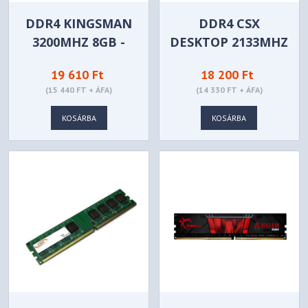
DDR4 KINGSMAN
DDR4 CSX
3200MHZ 8GB -
DESKTOP 2133MHZ
KSD48G32C22UBD
8GB -
19 610 Ft
18 200 Ft
CSXD4LO2133-1R8-
(15 440 FT + ÁFA)
(14 330 FT + ÁFA)
8GB
KOSÁRBA
KOSÁRBA