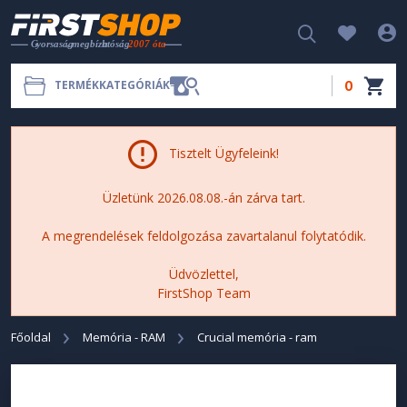
0
TERMÉKKATEGÓRIÁK
Tisztelt Ügyfeleink!
Üzletünk 2026.08.08.-án zárva tart.
A megrendelések feldolgozása zavartalanul folytatódik.
Üdvözlettel,
FirstShop Team
Főoldal
Memória - RAM
Crucial memória - ram