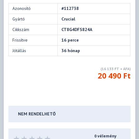
Azonosító
#112738
Gyártó
Crucial
Cikkszám
CT8G4DFS824A
Frissítve
16 perce
Jótállás
36 hónap
(16 133 FT + ÁFA)
20 490 Ft
NEM RENDELHETŐ
0 vélemény