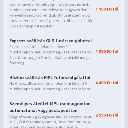
termék átvételi lehetőség, mellyel partnereink
1 190 Ft-tól
leadott internetes rendeléseiket egyszerűen,
kényelmesen, napirendjük ritmusát szem előtt
tartva vehetik át országszerte a több, mint 1100
GLS Csomagpont egyikén.
Express szállítás GLS futárszolgálattal
Express szállítás, feladást követő 1
1 990 Ft-tól
munkanapon belül a csomag kiszállításra kerül.
A szállítás napján 3 órás időablakot jelöl meg a
futárcég.
Házhozszállítás MPL futárszolgálattal
4 490 Ft-tól
Házhozszállítás esetén a feladását követő 3
munkanapon belül a csomag kiszállításra kerül.
Személyes átvétel MPL csomagponton,
automatánál vagy postapontton
2 990 Ft-tól
Vegy át csomagját egyszerűen és kényelmesen
MOL, COOP csomagponton, PostaPontton, vagy
a nap 24 órájában csomagautomatából.