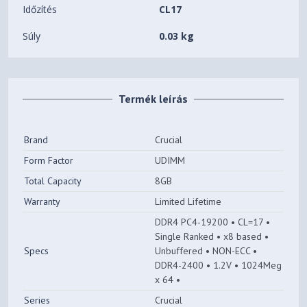
Időzítés
CL17
Súly
0.03 kg
Termék leírás
Brand
Crucial
Form Factor
UDIMM
Total Capacity
8GB
Warranty
Limited Lifetime
DDR4 PC4-19200 • CL=17 •
Single Ranked • x8 based •
Specs
Unbuffered • NON-ECC •
DDR4-2400 • 1.2V • 1024Meg
x 64 •
Series
Crucial