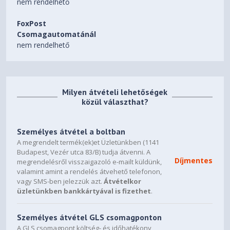
nem rendelhető
FoxPost
Csomagautomatánál
nem rendelhető
Milyen átvételi lehetőségek
közül választhat?
Személyes átvétel a boltban
A megrendelt termék(ek)et Üzletünkben (1141
Budapest, Vezér utca 83/B) tudja átvenni. A
Díjmentes
megrendelésről visszaigazoló e-mailt küldünk,
valamint amint a rendelés átvehető telefonon,
vagy SMS-ben jelezzük azt.
Átvételkor
üzletünkben bankkártyával is fizethet
.
Személyes átvétel GLS csomagponton
A GLS csomagpont költség- és időhatékony