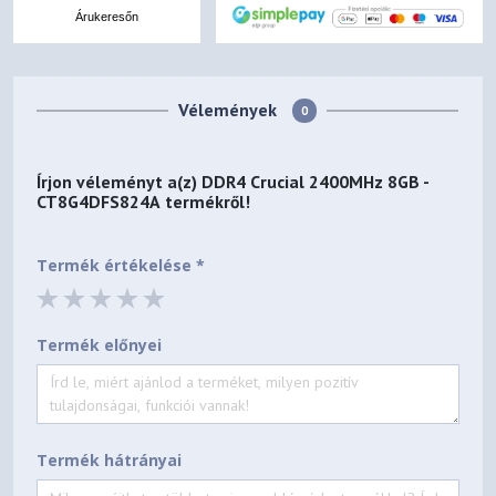
Árukeresőn
Vélemények
0
Írjon véleményt a(z)
DDR4 Crucial 2400MHz 8GB -
CT8G4DFS824A
termékről!
Termék értékelése *
Termék előnyei
Termék hátrányai