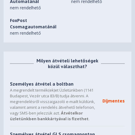
Automatánál
nem rendelhető
nem rendelhető
FoxPost
Csomagautomatánál
nem rendelhető
Milyen átvételi lehetőségek
közül választhat?
Személyes átvétel a boltban
A megrendelt termék(ek)et Üzletünkben (1141
Budapest, Vezér utca 83/B) tudja átvenni. A
Díjmentes
megrendelésről visszaigazoló e-mailt küldünk,
valamint amint a rendelés átvehető telefonon,
vagy SMS-ben jelezzük azt.
Átvételkor
üzletünkben bankkártyával is fizethet
.
Személyes átvétel GLS csomagponton