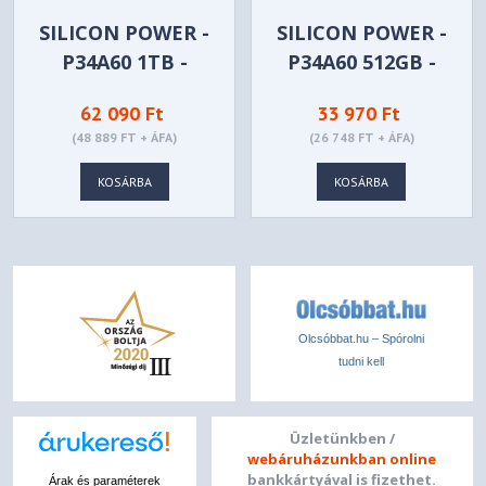
SILICON POWER -
SILICON POWER -
P34A60 1TB -
P34A60 512GB -
SP001TBP34A60M28
SP512GBP34A60M28
62 090 Ft
33 970 Ft
(48 889 FT + ÁFA)
(26 748 FT + ÁFA)
KOSÁRBA
KOSÁRBA
Olcsóbbat.hu – Spórolni
tudni kell
Üzletünkben /
webáruházunkban online
bankkártyával is fizethet.
Árak és paraméterek