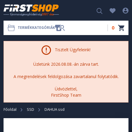
0
TERMÉKKATEGÓRIÁK
Tisztelt Ügyfeleink!
Üzletünk 2026.08.08.-án zárva tart.
A megrendelések feldolgozása zavartalanul folytatódik.
Üdvözlettel,
FirstShop Team
Főoldal
SSD
DAHUA ssd