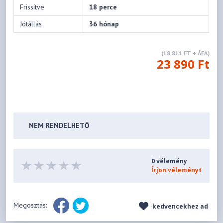
Frissítve
18 perce
Jótállás
36 hónap
(18 811 FT + ÁFA)
23 890 Ft
NEM RENDELHETŐ
0 vélemény
Írjon véleményt
Megosztás:
kedvencekhez ad