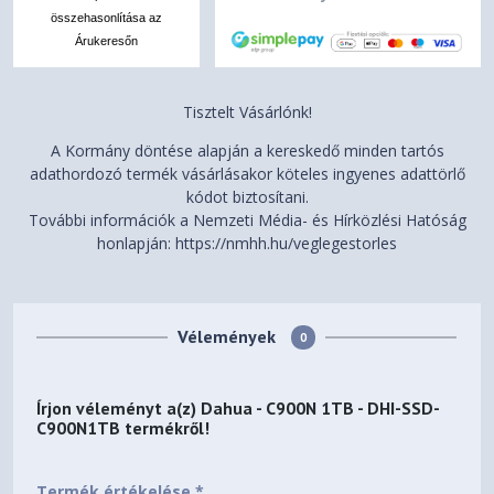
összehasonlítása az
Árukeresőn
Tisztelt Vásárlónk!
A Kormány döntése alapján a kereskedő minden tartós
adathordozó termék vásárlásakor köteles ingyenes adattörlő
kódot biztosítani.
További információk a Nemzeti Média- és Hírközlési Hatóság
honlapján: https://nmhh.hu/veglegestorles
Vélemények
0
Írjon véleményt a(z)
Dahua - C900N 1TB - DHI-SSD-
C900N1TB
termékről!
Termék értékelése *