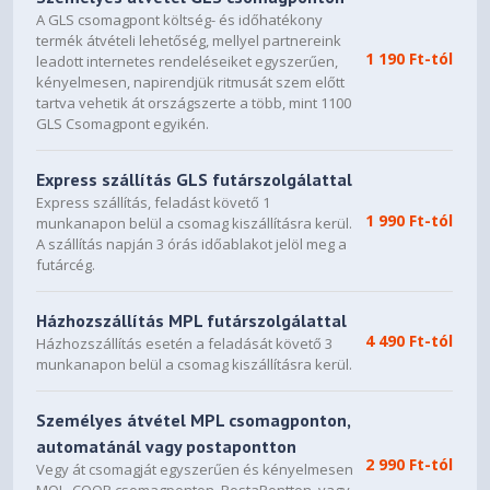
A GLS csomagpont költség- és időhatékony
termék átvételi lehetőség, mellyel partnereink
1 190 Ft-tól
leadott internetes rendeléseiket egyszerűen,
kényelmesen, napirendjük ritmusát szem előtt
tartva vehetik át országszerte a több, mint 1100
GLS Csomagpont egyikén.
Express szállítás GLS futárszolgálattal
Express szállítás, feladást követő 1
1 990 Ft-tól
munkanapon belül a csomag kiszállításra kerül.
A szállítás napján 3 órás időablakot jelöl meg a
futárcég.
Házhozszállítás MPL futárszolgálattal
4 490 Ft-tól
Házhozszállítás esetén a feladását követő 3
munkanapon belül a csomag kiszállításra kerül.
Személyes átvétel MPL csomagponton,
automatánál vagy postapontton
2 990 Ft-tól
Vegy át csomagját egyszerűen és kényelmesen