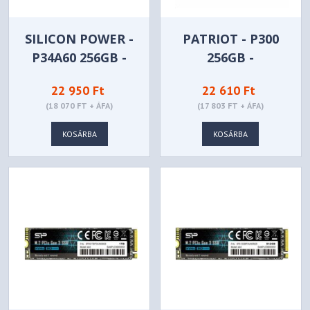
SILICON POWER -
PATRIOT - P300
P34A60 256GB -
256GB -
SP256GBP34A60M28
P300P256GM28
22 950 Ft
22 610 Ft
(18 070 FT + ÁFA)
(17 803 FT + ÁFA)
KOSÁRBA
KOSÁRBA