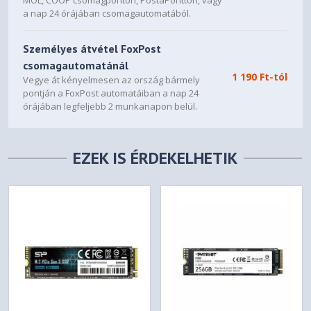
MOL, COOP csomagponton, PostaPontton, vagy
a nap 24 órájában csomagautomatából.
Személyes átvétel FoxPost
csomagautomatánál
1 190 Ft-tól
Vegye át kényelmesen az ország bármely
pontján a FoxPost automatáiban a nap 24
órájában legfeljebb 2 munkanapon belül.
EZEK IS ÉRDEKELHETIK