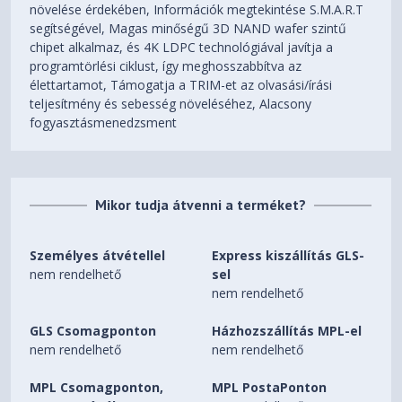
növelése érdekében, Információk megtekintése S.M.A.R.T
segítségével, Magas minőségű 3D NAND wafer szintű
chipet alkalmaz, és 4K LDPC technológiával javítja a
programtörlési ciklust, így meghosszabbítva az
élettartamot, Támogatja a TRIM-et az olvasási/írási
teljesítmény és sebesség növeléséhez, Alacsony
fogyasztásmenedzsment
Mikor tudja átvenni a terméket?
Személyes átvétellel
Express kiszállítás GLS-
nem rendelhető
sel
nem rendelhető
GLS Csomagponton
Házhozszállítás MPL-el
nem rendelhető
nem rendelhető
MPL Csomagponton,
MPL PostaPonton