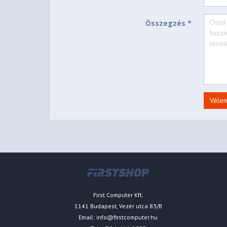
Összegzés *
Véle
First Computer Kft.
1141 Budapest, Vezér utca 83/B
Email:
info@firstcomputer.hu