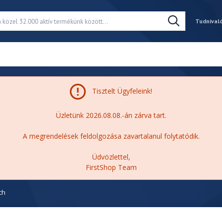
Tudnival
Tisztelt Ügyfeleink!
Üzletünk 2026.08.08.-án zárva tart.
A megrendelések feldolgozása zavartalanul folytatódik.
Üdvözlettel,
FirstShop Team
ch