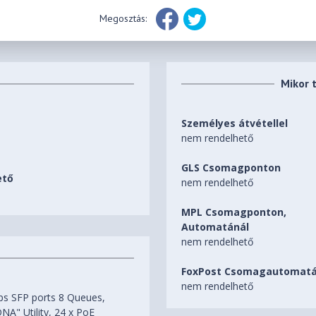
Megosztás:
Mikor 
Személyes átvétellel
nem rendelhető
GLS Csomagponton
ető
nem rendelhető
MPL Csomagponton,
Automatánál
nem rendelhető
FoxPost Csomagautomatá
nem rendelhető
ps SFP ports 8 Queues,
A" Utility, 24 x PoE