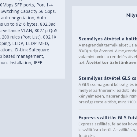
0Mbps SFP ports, Port 1-4
 Switching Capacity 56 Gbps,
Mily
, auto-negotiation, Auto
s up to 9216 bytes, 802.3ad
urveillance VLAN, 802.1p QoS
200 rules (Port List), 802.1X
Személyes átvétel a bolt
nooping, LLDP, LLDP-MED,
A megrendelt termék(ek)et Üzl
rations, D-Link Safequare
83/B) tudja átvenni. A megrende
 web based management,
valamint amint a rendelés átve
nt Installation, IEEE
azt.
Átvételkor üzletünkben 
Személyes átvétel GLS 
A GLS csomagpont költség- és i
mellyel partnereink leadott in
kényelmesen, napirendjük ritmu
országszerte a több, mint 110
Express szállítás GLS fut
Express szállítás, feladást kö
kiszállításra kerül. A szállítás 
futárcég.