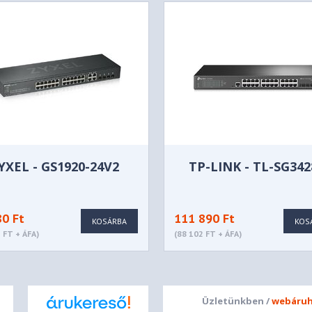
YXEL - GS1920-24V2
TP-LINK - TL-SG34
80 Ft
111 890 Ft
KOSÁRBA
KOS
 FT + ÁFA)
(88 102 FT + ÁFA)
Üzletünkben /
webáruh