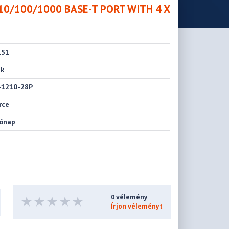
10/100/1000 BASE-T PORT WITH 4 X
151
nk
-1210-28P
rce
hónap
0 vélemény
Írjon véleményt