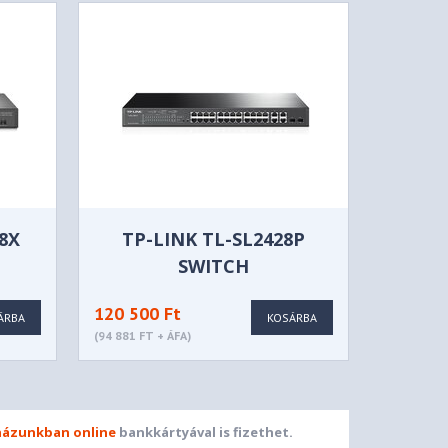
28X
TP-LINK TL-SL2428P
SWITCH
120 500 Ft
ÁRBA
KOSÁRBA
(94 881 FT + ÁFA)
ázunkban online
bankkártyával is fizethet.