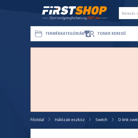
TERMÉKKATEGÓRIÁK
TONER KERESŐ
Főoldal
Hálózati eszköz
Switch
D-link swit