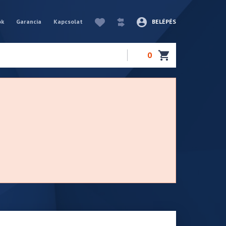
ók
Garancia
Kapcsolat
BELÉPÉS
0