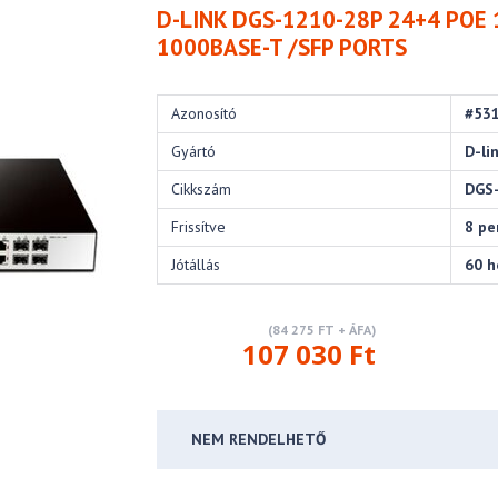
D-LINK DGS-1210-28P 24+4 POE 
1000BASE-T /SFP PORTS
Azonosító
#53
Gyártó
D-li
Cikkszám
DGS
Frissítve
8 pe
Jótállás
60 
(84 275 FT + ÁFA)
107 030 Ft
NEM RENDELHETŐ