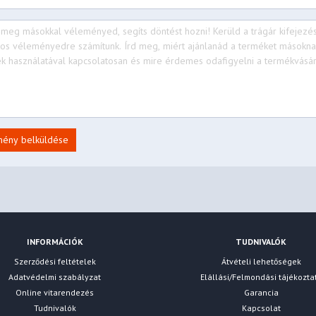
mény belküldése
INFORMÁCIÓK
TUDNIVALÓK
Szerződési feltételek
Átvételi lehetőségek
Adatvédelmi szabályzat
Elállási/Felmondási tájékozta
Online vitarendezés
Garancia
Tudnivalók
Kapcsolat