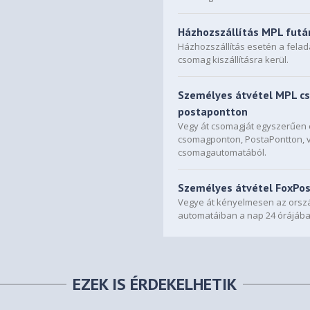
Házhozszállítás MPL futá
Házhozszállítás esetén a fela
csomag kiszállításra kerül.
Személyes átvétel MPL c
postapontton
Vegy át csomagját egyszerűe
csomagponton, PostaPontton, 
csomagautomatából.
Személyes átvétel FoxPo
Vegye át kényelmesen az orszá
automatáiban a nap 24 órájába
EZEK IS ÉRDEKELHETIK