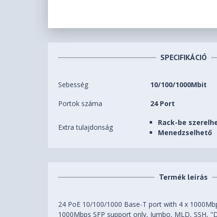
SPECIFIKÁCIÓ
Sebesség
10/100/1000Mbit
Portok száma
24 Port
Rack-be szerelh
Extra tulajdonság
Menedzselhető
Termék leírás
24 PoE 10/100/1000 Base-T port with 4 x 1000Mb
1000Mbps SFP support only, Jumbo, MLD, SSH, "DN