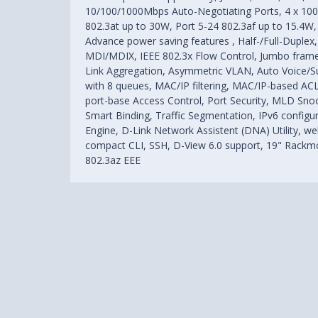
10/100/1000Mbps Auto-Negotiating Ports, 4 x 100
802.3at up to 30W, Port 5-24 802.3af up to 15.4W,
Advance power saving features , Half-/Full-Duplex
MDI/MDIX, IEEE 802.3x Flow Control, Jumbo frame
Link Aggregation, Asymmetric VLAN, Auto Voice/S
with 8 queues, MAC/IP filtering, MAC/IP-based ACL 
port-base Access Control, Port Security, MLD S
Smart Binding, Traffic Segmentation, IPv6 configu
Engine, D-Link Network Assistent (DNA) Utility,
compact CLI, SSH, D-View 6.0 support, 19" Rackmou
802.3az EEE