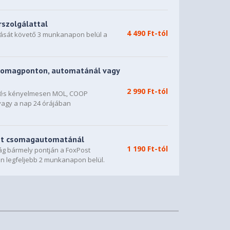
rszolgálattal
4 490 Ft-tól
dását követő 3 munkanapon belül a
somagponton, automatánál vagy
2 990 Ft-tól
n és kényelmesen MOL, COOP
vagy a nap 24 órájában
st csomagautomatánál
1 190 Ft-tól
g bármely pontján a FoxPost
n legfeljebb 2 munkanapon belül.