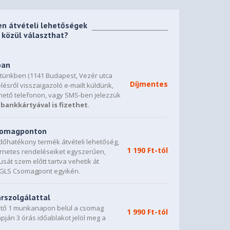
en átvételi lehetőségek
közül választhat?
ban
etünkben (1141 Budapest, Vezér utca
Díjmentes
lésről visszaigazoló e-mailt küldünk,
hető telefonon, vagy SMS-ben jelezzük
bankkártyával is fizethet
.
csomagponton
dőhatékony termék átvételi lehetőség,
1 190 Ft-tól
ternetes rendeléseiket egyszerűen,
sát szem előtt tartva vehetik át
0 GLS Csomagpont egyikén.
árszolgálattal
vető 1 munkanapon belül a csomag
1 990 Ft-tól
napján 3 órás időablakot jelöl meg a