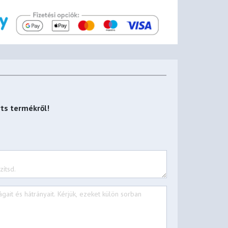
rts
termékről!